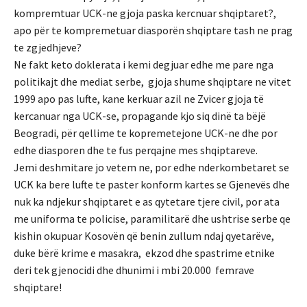
kompremtuar UCK-ne gjoja paska kercnuar shqiptaret?,
apo për te kompremetuar diasporën shqiptare tash ne prag
te zgjedhjeve?
Ne fakt keto doklerata i kemi degjuar edhe me pare nga
politikajt dhe mediat serbe, gjoja shume shqiptare ne vitet
1999 apo pas lufte, kane kerkuar azil ne Zvicer gjoja të
kercanuar nga UCK-se, propagande kjo siq dinë ta bëjë
Beogradi, për qellime te kopremetejone UCK-ne dhe por
edhe diasporen dhe te fus perqajne mes shqiptareve.
Jemi deshmitare jo vetem ne, por edhe nderkombetaret se
UCK ka bere lufte te paster konform kartes se Gjenevës dhe
nuk ka ndjekur shqiptaret e as qytetare tjere civil, por ata
me uniforma te policise, paramilitarë dhe ushtrise serbe qe
kishin okupuar Kosovën që benin zullum ndaj qyetarëve,
duke bërë krime e masakra, ekzod dhe spastrime etnike
deri tek gjenocidi dhe dhunimi i mbi 20.000 femrave
shqiptare!