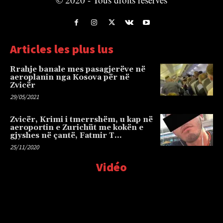
Articles les plus lus
Rrahje banale mes pasagjerëve në
aeroplanin nga Kosova për në
Zvicër
29/05/2021
Zvicër, Krimi i tmerrshëm, u kap në
aeroportin e Zurichüt me kokën e
gjyshes në çantë, Fatmir T…
25/11/2020
Vidéo