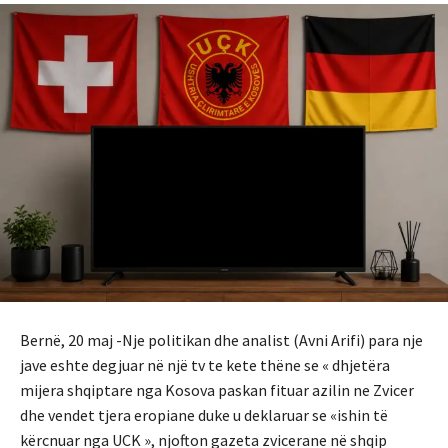
Bernë, 20 maj -Nje politikan dhe analist (Avni Arifi) para nje
jave eshte degjuar në një tv te kete thëne se « dhjetëra
mijera shqiptare nga Kosova paskan fituar azilin ne Zvicer
dhe vendet tjera eropiane duke u deklaruar se «ishin të
kërcnuar nga UCK », njofton gazeta zvicerane në shqip