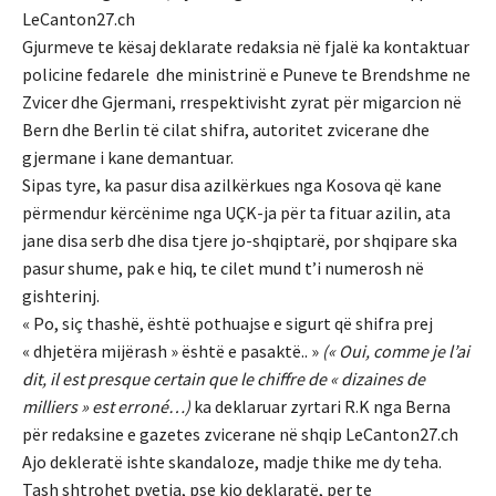
LeCanton27.ch
Gjurmeve te kësaj deklarate redaksia në fjalë ka kontaktuar
policine fedarele dhe ministrinë e Puneve te Brendshme ne
Zvicer dhe Gjermani, rrespektivisht zyrat për migarcion në
Bern dhe Berlin të cilat shifra, autoritet zvicerane dhe
gjermane i kane demantuar.
Sipas tyre, ka pasur disa azilkërkues nga Kosova që kane
përmendur kërcënime nga UÇK-ja për ta fituar azilin, ata
jane disa serb dhe disa tjere jo-shqiptarë, por shqipare ska
pasur shume, pak e hiq, te cilet mund t’i numerosh në
gishterinj.
« Po, siç thashë, është pothuajse e sigurt që shifra prej
« dhjetëra mijërash » është e pasaktë.. »
(« Oui, comme je l’ai
dit, il est presque certain que le chiffre de « dizaines de
milliers » est erroné…)
ka deklaruar zyrtari R.K nga Berna
për redaksine e gazetes zvicerane në shqip LeCanton27.ch
Ajo dekleratë ishte skandaloze, madje thike me dy teha.
Tash shtrohet pyetja, pse kjo deklaratë, per te