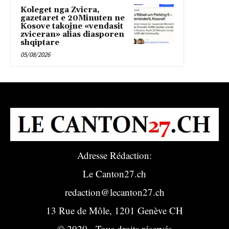
Koleget nga Zvicra,
gazetaret e 20Minuten ne
Kosove takojne «vendasit
zviceran» alias diasporen
shqiptare
05/08/2026
Adresse Rédaction:
Le Canton27.ch
redaction@lecanton27.ch
13 Rue de Môle, 1201 Genève CH
© 2020 - Tous droits réservés