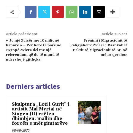
Article précédent
Article suivant
« Jo një Zvicër me 10 milionë
Frenimi i Migracionit të
banorë » – Për herë të parë në
Paligjshëm: Zvicra i Bashkohet
Evropë Zvicra del me një
Paktit të Migracionit të BE-së
referendum që do të mund të
më 12 qershor
ndryshojë gjithçka!
Derniers articles
Skulptura „Loti i Gurit“ i
artistit Mal Myrtaj në
Singen (D) rrëfen
dhimbjen, mallin dhe
forcën e mërgimtarëve
08/08/2026