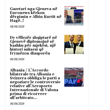
Gazetari nga Gjeneva në
Euronews kërkon
dërgimin e Albin Kurtit në
Hagë..!
08/08/2026
Dy vëllezër shqiptarë në
Gjenevë diplomojnë së
bashku për mjekësi, një
histori suksesi që
frymëzon diasporën
06/08/2026
Albania / L’Accordo
bilaterale tra Albania e
Svizzera obbliga le parti a
negoziare le controversie
relative all’Aeroporto
Internazionale di Valona
prima di ricorrere
all’arbitrato...
06/08/2026