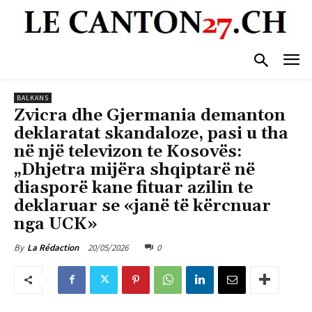
BALKANS
Zvicra dhe Gjermania demanton
deklaratat skandaloze, pasi u tha
në një televizon te Kosovës:
„Dhjetra mijëra shqiptarë në
diasporë kane fituar azilin te
deklaruar se «janë të kërcnuar
nga UCK»
20/05/2026
0
By
La Rédaction