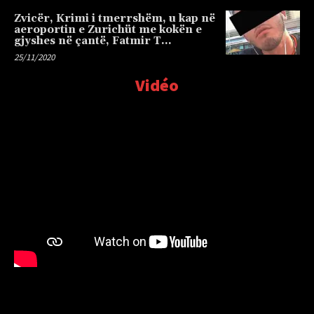
Zvicër, Krimi i tmerrshëm, u kap në
aeroportin e Zurichüt me kokën e
gjyshes në çantë, Fatmir T…
25/11/2020
Vidéo