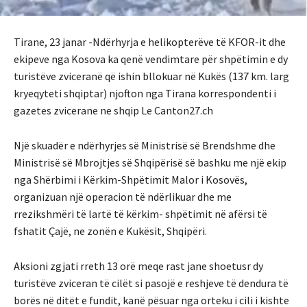
Tirane, 23 janar -Ndërhyrja e helikopterëve të KFOR-it dhe
ekipeve nga Kosova ka qenë vendimtare për shpëtimin e dy
turistëve zviceranë që ishin bllokuar në Kukës (137 km. larg
kryeqyteti shqiptar) njofton nga Tirana korrespondenti i
gazetes zvicerane ne shqip Le Canton27.ch
Një skuadër e ndërhyrjes së Ministrisë së Brendshme dhe
Ministrisë së Mbrojtjes së Shqipërisë së bashku me një ekip
nga Shërbimi i Kërkim-Shpëtimit Malor i Kosovës,
organizuan një operacion të ndërlikuar dhe me
rrezikshmëri të lartë të kërkim- shpëtimit në afërsi të
fshatit Çajë, ne zonën e Kukësit, Shqipëri.
Aksioni zgjati rreth 13 orë meqe rast jane shoetusr dy
turistëve zviceran të cilët si pasojë e reshjeve të dendura të
borës në ditët e fundit, kanë pësuar nga orteku i cili i kishte