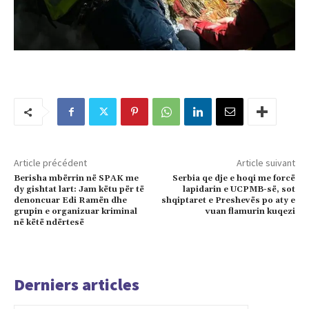
Article précédent
Article suivant
Berisha mbërrin në SPAK me
Serbia qe dje e hoqi me forcë
dy gishtat lart: Jam këtu për të
lapidarin e UCPMB-së, sot
denoncuar Edi Ramën dhe
shqiptaret e Preshevës po aty e
grupin e organizuar kriminal
vuan flamurin kuqezi
në këtë ndërtesë
Derniers articles