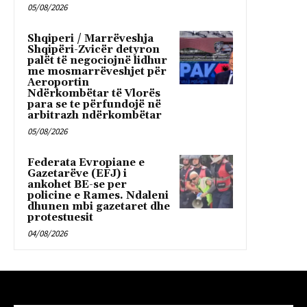
05/08/2026
Shqiperi / Marrëveshja
Shqipëri-Zvicër detyron
palët të negociojnë lidhur
me mosmarrëveshjet për
Aeroportin
Ndërkombëtar të Vlorës
para se te përfundojë në
arbitrazh ndërkombëtar
05/08/2026
Federata Evropiane e
Gazetarëve (EFJ) i
ankohet BE-se per
policine e Rames. Ndaleni
dhunen mbi gazetaret dhe
protestuesit
04/08/2026