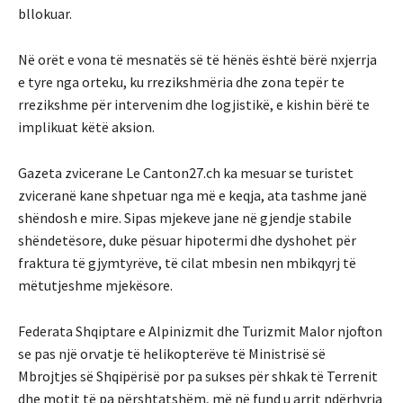
bllokuar.
Në orët e vona të mesnatës së të hënës është bërë nxjerrja
e tyre nga orteku, ku rrezikshmëria dhe zona tepër te
rrezikshme për intervenim dhe logjistikë, e kishin bërë te
implikuat këtë aksion.
Gazeta zvicerane Le Canton27.ch ka mesuar se turistet
zviceranë kane shpetuar nga më e keqja, ata tashme janë
shëndosh e mire. Sipas mjekeve jane në gjendje stabile
shëndetësore, duke pësuar hipotermi dhe dyshohet për
fraktura të gjymtyrëve, të cilat mbesin nen mbikqyrj të
mëtutjeshme mjekësore.
Federata Shqiptare e Alpinizmit dhe Turizmit Malor njofton
se pas një orvatje të helikopterëve të Ministrisë së
Mbrojtjes së Shqipërisë por pa sukses për shkak të Terrenit
dhe motit të pa përshtatshëm, më në fund u arrit ndërhyrja