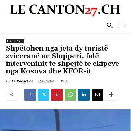
EDITORIAL
Shpëtohen nga jeta dy turistë
zviceranë ne Shqiperi, falë
interveninit te shpejtë te ekipeve
nga Kosova dhe KFOR-it
23/01/2024
0
By
La Rédaction