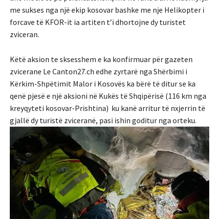
me sukses nga një ekip kosovar bashke me nje Helikopter i
forcave të KFOR-it ia artiten t’i dhortojne dy turistet
zviceran.
Këtë aksion te sksesshem e ka konfirmuar për gazeten
zvicerane Le Canton27.ch edhe zyrtarë nga Shërbimi i
Kërkim-Shpëtimit Malor i Kosovës ka bërë të ditur se ka
qenë pjesë e një aksioni në Kukës të Shqipërisë (116 km nga
kreyqyteti kosovar-Prishtina) ku kanë arritur të nxjerrin të
gjallë dy turistë zviceranë, pasi ishin goditur nga orteku.