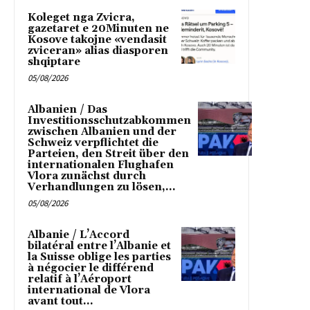
Koleget nga Zvicra,
gazetaret e 20Minuten ne
Kosove takojne «vendasit
zviceran» alias diasporen
shqiptare
05/08/2026
Albanien / Das
Investitionsschutzabkommen
zwischen Albanien und der
Schweiz verpflichtet die
Parteien, den Streit über den
internationalen Flughafen
Vlora zunächst durch
Verhandlungen zu lösen,...
05/08/2026
Albanie / L’Accord
bilatéral entre l’Albanie et
la Suisse oblige les parties
à négocier le différend
relatif à l’Aéroport
international de Vlora
avant tout...