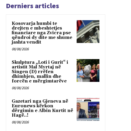
Derniers articles
Kosovarja humbi te
drejten e mbeshtetjes
financiare nga Zvicra pse
qëndroi dy dite me shume
jashta vendit
08/08/2026
Skulptura „Loti i Gurit“ i
artistit Mal Myrtaj në
Singen (D) rrëfen
dhimbjen, mallin dhe
forcën e mërgimtarëve
08/08/2026
Gazetari nga Gjeneva në
Euronews kërkon
dërgimin e Albin Kurtit në
Hagë..!
08/08/2026