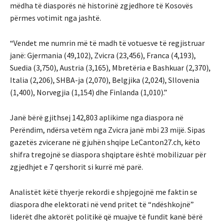
mëdha të diasporës në historinë zgjedhore të Kosovës
përmes votimit nga jashtë.
“Vendet me numrin më të madh të votuesve të regjistruar
janë: Gjermania (49,102), Zvicra (23,456), Franca (4,193),
Suedia (3,750), Austria (3,165), Mbretëria e Bashkuar (2,370),
Italia (2,206), SHBA-ja (2,070), Belgjika (2,024), Sllovenia
(1,400), Norvegjia (1,154) dhe Finlanda (1,010).”
Janë bërë gjithsej 142,803 aplikime nga diaspora në
Perëndim, ndërsa vetëm nga Zvicra janë mbi 23 mijë. Sipas
gazetës zvicerane në gjuhën shqipe LeCanton27.ch, këto
shifra tregojnë se diaspora shqiptare është mobilizuar për
zgjedhjet e 7 qershorit si kurrë më parë.
Analistët këtë thyerje rekordi e shpjegojnë me faktin se
diaspora dhe elektorati në vend pritet të “ndëshkojnë”
liderët dhe aktorët politikë që muajve të fundit kanë bërë