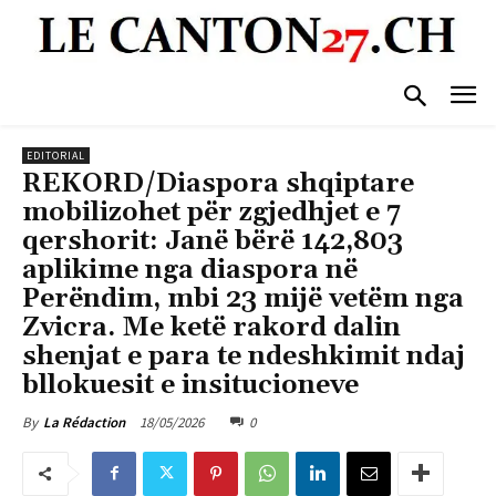
EDITORIAL
REKORD/Diaspora shqiptare
mobilizohet për zgjedhjet e 7
qershorit: Janë bërë 142,803
aplikime nga diaspora në
Perëndim, mbi 23 mijë vetëm nga
Zvicra. Me ketë rakord dalin
shenjat e para te ndeshkimit ndaj
bllokuesit e insitucioneve
18/05/2026
0
By
La Rédaction