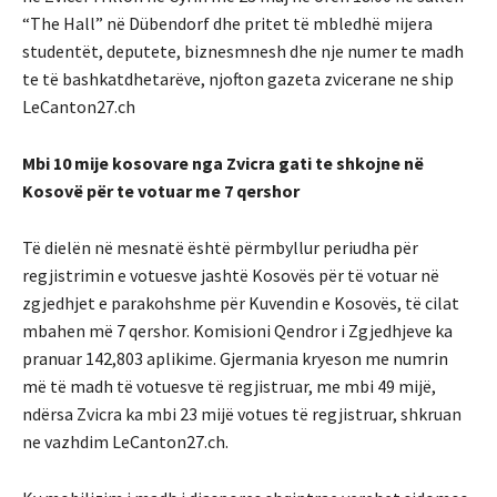
“The Hall” në Dübendorf dhe pritet të mbledhë mijera
studentët, deputete, biznesmnesh dhe nje numer te madh
te të bashkatdhetarëve, njofton gazeta zvicerane ne ship
LeCanton27.ch
Mbi 10 mije kosovare nga Zvicra gati te shkojne në
Kosovë për te votuar me 7 qershor
Të dielën në mesnatë është përmbyllur periudha për
regjistrimin e votuesve jashtë Kosovës për të votuar në
zgjedhjet e parakohshme për Kuvendin e Kosovës, të cilat
mbahen më 7 qershor. Komisioni Qendror i Zgjedhjeve ka
pranuar 142,803 aplikime. Gjermania kryeson me numrin
më të madh të votuesve të regjistruar, me mbi 49 mijë,
ndërsa Zvicra ka mbi 23 mijë votues të regjistruar, shkruan
ne vazhdim LeCanton27.ch.