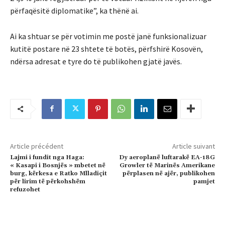
përfaqësitë diplomatike”, ka thënë ai.
Ai ka shtuar se për votimin me postë janë funksionalizuar
kutitë postare në 23 shtete të botës, përfshirë Kosovën,
ndërsa adresat e tyre do të publikohen gjatë javës.
Article précédent
Article suivant
Lajmi i fundit nga Haga:
Dy aeroplanë luftarakë EA-18G
« Kasapi i Bosnjës » mbetet në
Growler të Marinës Amerikane
burg, kërkesa e Ratko Mlladiçit
përplasen në ajër, publikohen
për lirim të përkohshëm
pamjet
refuzohet