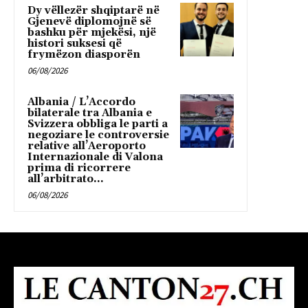
Dy vëllezër shqiptarë në
Gjenevë diplomojnë së
bashku për mjekësi, një
histori suksesi që
frymëzon diasporën
06/08/2026
Albania / L’Accordo
bilaterale tra Albania e
Svizzera obbliga le parti a
negoziare le controversie
relative all’Aeroporto
Internazionale di Valona
prima di ricorrere
all’arbitrato...
06/08/2026