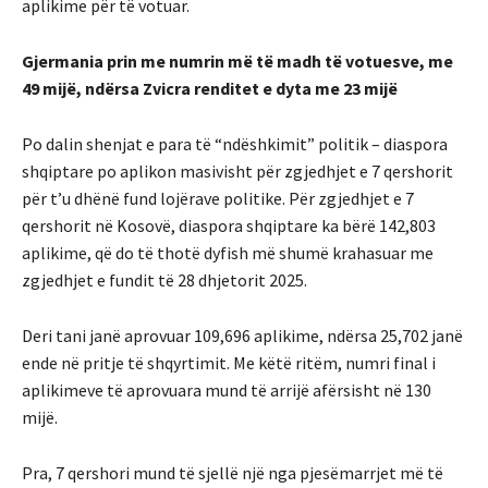
aplikime për të votuar.
Gjermania prin me numrin më të madh të votuesve, me
49 mijë, ndërsa Zvicra renditet e dyta me 23 mijë
Po dalin shenjat e para të “ndëshkimit” politik – diaspora
shqiptare po aplikon masivisht për zgjedhjet e 7 qershorit
për t’u dhënë fund lojërave politike. Për zgjedhjet e 7
qershorit në Kosovë, diaspora shqiptare ka bërë 142,803
aplikime, që do të thotë dyfish më shumë krahasuar me
zgjedhjet e fundit të 28 dhjetorit 2025.
Deri tani janë aprovuar 109,696 aplikime, ndërsa 25,702 janë
ende në pritje të shqyrtimit. Me këtë ritëm, numri final i
aplikimeve të aprovuara mund të arrijë afërsisht në 130
mijë.
Pra, 7 qershori mund të sjellë një nga pjesëmarrjet më të