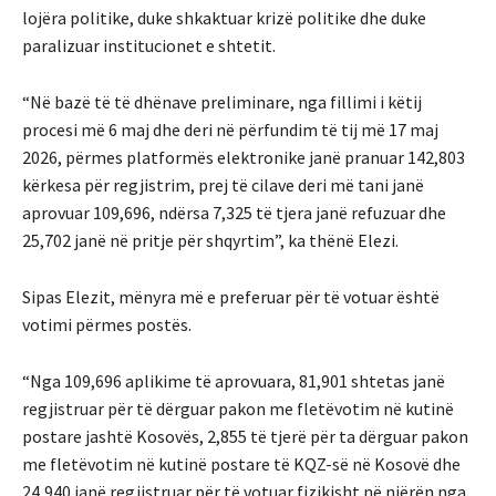
lojëra politike, duke shkaktuar krizë politike dhe duke
paralizuar institucionet e shtetit.
“Në bazë të të dhënave preliminare, nga fillimi i këtij
procesi më 6 maj dhe deri në përfundim të tij më 17 maj
2026, përmes platformës elektronike janë pranuar 142,803
kërkesa për regjistrim, prej të cilave deri më tani janë
aprovuar 109,696, ndërsa 7,325 të tjera janë refuzuar dhe
25,702 janë në pritje për shqyrtim”, ka thënë Elezi.
Sipas Elezit, mënyra më e preferuar për të votuar është
votimi përmes postës.
“Nga 109,696 aplikime të aprovuara, 81,901 shtetas janë
regjistruar për të dërguar pakon me fletëvotim në kutinë
postare jashtë Kosovës, 2,855 të tjerë për ta dërguar pakon
me fletëvotim në kutinë postare të KQZ-së në Kosovë dhe
24,940 janë regjistruar për të votuar fizikisht në njërën nga