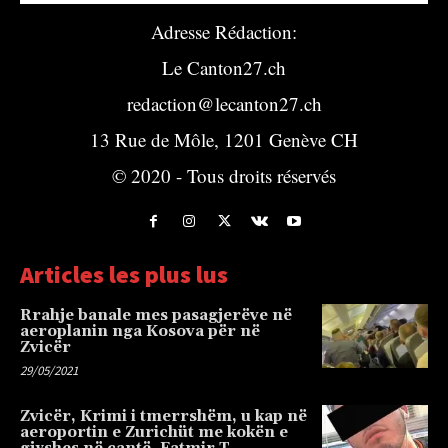
Adresse Rédaction:
Le Canton27.ch
redaction@lecanton27.ch
13 Rue de Môle, 1201 Genève CH
© 2020 - Tous droits réservés
Articles les plus lus
Rrahje banale mes pasagjerëve në
aeroplanin nga Kosova për në
Zvicër
29/05/2021
Zvicër, Krimi i tmerrshëm, u kap në
aeroportin e Zurichüt me kokën e