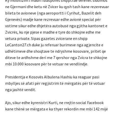
Ky mobilizim i madh i diaspores shqiptrae verehet sidomos
ne Gjermani dhe ketu në Zvicer ku qysh tash kane rezerevuar
bileta te avioneve (nga aeroportti i Cyrihut, Bazelit deh
Gjenevës) madje kane rezrevuar edhe avionë special për
votime sikur edhe dhjetëra autobusë nga gjitha kantonet e
Zvicrës, ku nje pjese e madhe e tyre do shkojne edhe me
vetura private. Sipas gazetes zvicerane en shqip
LeCanton27.ch duke ju referuar burimeve nga agjencite e
udhëtimeve dhe shoqtave te ndryshme kosovare, pritet qe
diteve te ardhshme deri me 7 qershor nga Zvicra te shkojne
mbi 10.000 kosovare për te votuar ne vendlindje.
Presidentja e Kosovës Albulena Haxhiu ka reaguar pasi
mbylljes së afati për regjistrim të mërgatës për të votuar
nga jashtë vendit.
Ajo, sikur edhe kyrenistri Kurti, ne rrejtin social Facebook
kane thënë se mërgata e ka thyer rekordin me mbi 142 mijë