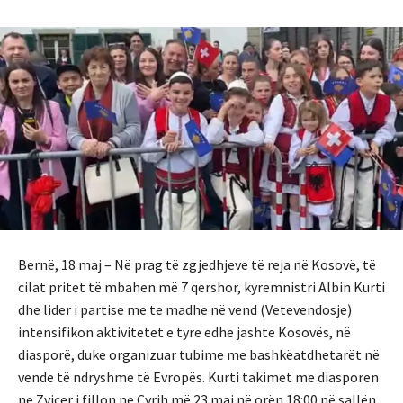
Bernë, 18 maj – Në prag të zgjedhjeve të reja në Kosovë, të
cilat pritet të mbahen më 7 qershor, kyremnistri Albin Kurti
dhe lider i partise me te madhe në vend (Vetevendosje)
intensifikon aktivitetet e tyre edhe jashte Kosovës, në
diasporë, duke organizuar tubime me bashkëatdhetarët në
vende të ndryshme të Evropës. Kurti takimet me diasporen
ne Zvicer i fillon ne Cyrih më 23 maj në orën 18:00 në sallën