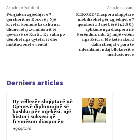
Article précédent
Article suivant
Përgjaken zgjedhjet e 7
REKORD/Diaspora shqiptare
qershorit ne Kosovë / Një
mobilizohet për zgjedhjet e 7
kryetar komune ka ushtruar
qershorit: Janë bërë 142,803
dhune ndaj zv.ministrit të
aplikime nga diaspora në
qeverisë së Kurtit. Ky sulm po
Perëndim, mbi 23 mijë vetëm
dënohet nga qytetarët dhe
nga Zvicra. Me ketë rakord
institucionet e vendit
dalin shenjat e para te
ndeshkimit ndaj bllokuesit e
insitucioneve
Derniers articles
Dy vëllezër shqiptarë në
Gjenevë diplomojnë së
bashku për mjekësi, një
histori suksesi që
frymëzon diasporën
06/08/2026