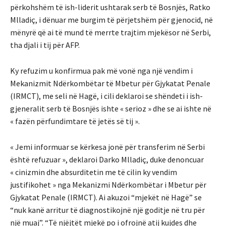
përkohshëm të ish-liderit ushtarak serb të Bosnjës, Ratko
Mlladiç, i dënuar me burgim të përjetshëm për gjenocid, në
mënyrë që ai të mund të merrte trajtim mjekësor në Serbi,
tha djali i tij për AFP.
Ky refuzim u konfirmua pak më vonë nga një vendim i
Mekanizmit Ndërkombëtar të Mbetur për Gjykatat Penale
(IRMCT), me seli në Hagë, i cili deklaroi se shëndeti i ish-
gjeneralit serb të Bosnjës ishte « serioz » dhe se ai ishte në
« fazën përfundimtare të jetës së tij ».
« Jemi informuar se kërkesa jonë për transferim në Serbi
është refuzuar », deklaroi Darko Mlladiç, duke denoncuar
« cinizmin dhe absurditetin me të cilin ky vendim
justifikohet » nga Mekanizmi Ndërkombëtar i Mbetur për
Gjykatat Penale (IRMCT). Ai akuzoi “mjekët në Hagë” se
“nuk kanë arritur të diagnostikojnë një goditje në tru për
një muaj”. “Të njëjtët mjekë po i ofrojnë atij kujdes dhe