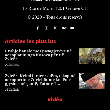
13 Rue de Môle, 1201 Genève CH
© 2020 - Tous droits réservés
Articles les plus lus
Rrahje banale mes pasagjerëve në
aeroplanin nga Kosova për në
Zvicër
29/05/2021
Zvicër, Krimi i tmerrshëm, u kap në
aeroportin e Zurichüt me kokën e
gjyshes në çantë, Fatmir T…
25/11/2020
Vidéo