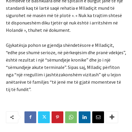
Kombeve të Bashkuara dhe në spitalin e burgut janë të një
standardi kaq të lartë saqë rehatia e Mlladiçit mund të
sigurohet në masën më të plotë ». « Nuk ka trajtim shtesë
të disponueshëm diku tjetër që nuk është i arritshëm në
Holandë », thuhet në dokument.
Gjykatësja pohon se gjendja shëndetësore e Mlladiçit,
“edhe pse shumë serioze, në përkeqësim dhe pranë vdekjes”,
është rezultat i një “sëmundjeje kronike” dhe jo i një
“sëmundjeje akute terminale”. Sipas saj, Mlladiç përfiton
nga “një rregullim i jashtëzakonshëm vizitash” që u lejon
anëtarëve të familjes “të jenë me të gjatë momenteve të
tij të fundit”.