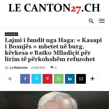
BALKANS
Lajmi i fundit nga Haga: « Kasapi
i Bosnjës » mbetet në burg,
kërkesa e Ratko Mlladiçit për
lirim të përkohshëm refuzohet
15/05/2026
0
By
La Rédaction