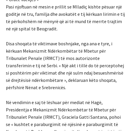
Pasi njoftuan në mesin e prillit se Mlladiç kishte pësuar një
goditje në tru, familja dhe avokatët e tij kërkuan lirimin e tij
të përkohshëm në mënyrë që ai të mund të merrte trajtim
në një spital të Beogradit.
Disa shoqata të viktimave boshnjake, nga ana e tyre, i
kërkuan Mekanizmit Ndërkombëtar të Mbetur për
Tribunalet Penale (IRMCT) të mos autorizonte
transferimin e tij në Serbi. « Një akt i tillë do të perceptohej
si poshtërim për viktimat dhe një sulm ndaj besueshmërisë
së drejtësisë ndërkombëtare », deklaruan këto shoqata,
përfshirë Nënat e Srebrenicës.
Në vendimin e saj të lëshuar për mediat në Hagë,
Presidentja e Mekanizmit Ndërkombëtar të Mbetur për
Tribunalet Penale (IRMCT), Graciela Gatti Santana, pohoi
se « kushtet e paraburgimit në njësinë e paraburgimit të