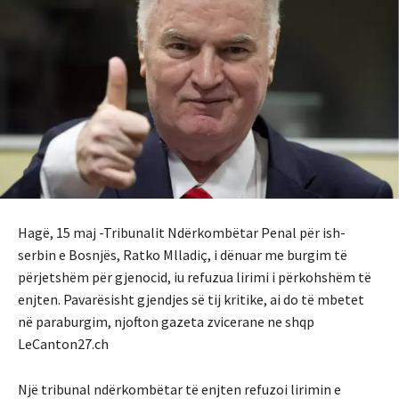
Hagë, 15 maj -Tribunalit Ndërkombëtar Penal për ish-
serbin e Bosnjës, Ratko Mlladiç, i dënuar me burgim të
përjetshëm për gjenocid, iu refuzua lirimi i përkohshëm të
enjten. Pavarësisht gjendjes së tij kritike, ai do të mbetet
në paraburgim, njofton gazeta zvicerane ne shqp
LeCanton27.ch
Një tribunal ndërkombëtar të enjten refuzoi lirimin e