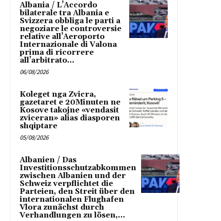
Albania / L’Accordo
bilaterale tra Albania e
Svizzera obbliga le parti a
negoziare le controversie
relative all’Aeroporto
Internazionale di Valona
prima di ricorrere
all’arbitrato...
06/08/2026
Koleget nga Zvicra,
gazetaret e 20Minuten ne
Kosove takojne «vendasit
zviceran» alias diasporen
shqiptare
05/08/2026
Albanien / Das
Investitionsschutzabkommen
zwischen Albanien und der
Schweiz verpflichtet die
Parteien, den Streit über den
internationalen Flughafen
Vlora zunächst durch
Verhandlungen zu lösen,...