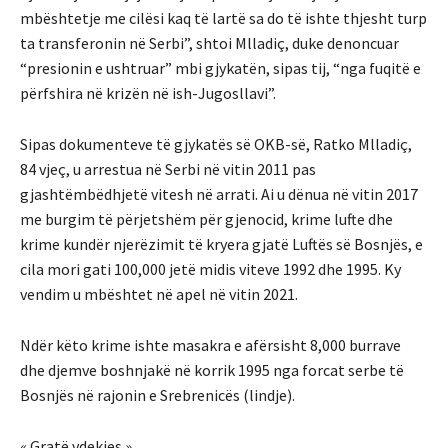
mbështetje me cilësi kaq të lartë sa do të ishte thjesht turp
ta transferonin në Serbi”, shtoi Mlladiç, duke denoncuar
“presionin e ushtruar” mbi gjykatën, sipas tij, “nga fuqitë e
përfshira në krizën në ish-Jugosllavi”.
Sipas dokumenteve të gjykatës së OKB-së, Ratko Mlladiç,
84 vjeç, u arrestua në Serbi në vitin 2011 pas
gjashtëmbëdhjetë vitesh në arrati. Ai u dënua në vitin 2017
me burgim të përjetshëm për gjenocid, krime lufte dhe
krime kundër njerëzimit të kryera gjatë Luftës së Bosnjës, e
cila mori gati 100,000 jetë midis viteve 1992 dhe 1995. Ky
vendim u mbështet në apel në vitin 2021.
Ndër këto krime ishte masakra e afërsisht 8,000 burrave
dhe djemve boshnjakë në korrik 1995 nga forcat serbe të
Bosnjës në rajonin e Srebrenicës (lindje).
« Gratë vdekjes »