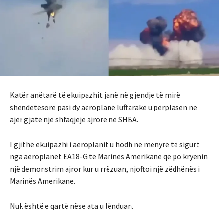
Katër anëtarë të ekuipazhit janë në gjendje të mirë
shëndetësore pasi dy aeroplanë luftarakë u përplasën në
ajër gjatë një shfaqjeje ajrore në SHBA.
I gjithë ekuipazhi i aeroplanit u hodh në mënyrë të sigurt
nga aeroplanët EA18-G të Marinës Amerikane që po kryenin
një demonstrim ajror kur u rrëzuan, njoftoi një zëdhënës i
Marinës Amerikane.
Nuk është e qartë nëse ata u lënduan.