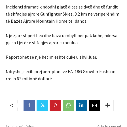
Incidenti dramatik ndodhi gjatë ditës së dytë dhe të fundit
të shfaqjes ajrore Gunfighter Skies, 3.2 km në veriperëndim
të Bazës Ajrore Mountain Home të Idahos.
Një zjarr shpërtheu dhe baza u mbyll për pak kohë, ndërsa
pjesa tjetër e shfaqjes ajrore u anulua.
Raportohet se një hetim është duke u zhvilluar.
Ndryshe, secili prej aeroplanëve EA-18G Growler kushton
rreth 67 milionë dollarë.
Article précédent
Article suivant