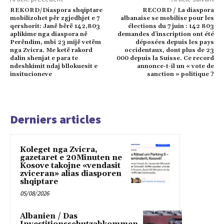
REKORD/Diaspora shqiptare
RECORD / La diaspora
mobilizohet për zgjedhjet e 7
albanaise se mobilise pour les
qershorit: Janë bërë 142,803
élections du 7 juin : 142 803
aplikime nga diaspora në
demandes d’inscription ont été
Perëndim, mbi 23 mijë vetëm
déposées depuis les pays
nga Zvicra. Me ketë rakord
occidentaux, dont plus de 23
dalin shenjat e para te
000 depuis la Suisse. Ce record
ndeshkimit ndaj bllokuesit e
annonce-t-il un « vote de
insitucioneve
sanction » politique ?
Derniers articles
Koleget nga Zvicra,
gazetaret e 20Minuten ne
Kosove takojne «vendasit
zviceran» alias diasporen
shqiptare
05/08/2026
Albanien / Das