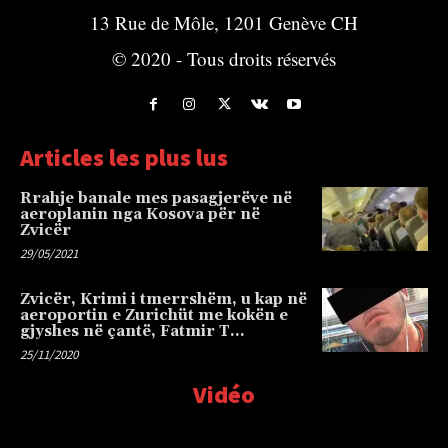
13 Rue de Môle, 1201 Genève CH
© 2020 - Tous droits réservés
Articles les plus lus
Rrahje banale mes pasagjerëve në
aeroplanin nga Kosova për në
Zvicër
29/05/2021
Zvicër, Krimi i tmerrshëm, u kap në
aeroportin e Zurichüt me kokën e
gjyshes në çantë, Fatmir T…
25/11/2020
Vidéo