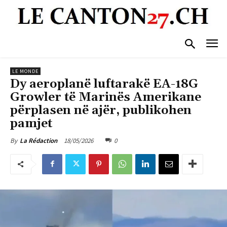
LE MONDE
Dy aeroplanë luftarakë EA-18G
Growler të Marinës Amerikane
përplasen në ajër, publikohen
pamjet
18/05/2026
0
By
La Rédaction