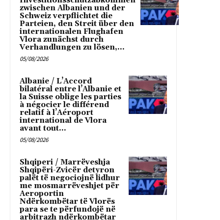
Investitionsschutzabkommen
zwischen Albanien und der
Schweiz verpflichtet die
Parteien, den Streit über den
internationalen Flughafen
Vlora zunächst durch
Verhandlungen zu lösen,...
05/08/2026
Albanie / L’Accord
bilatéral entre l’Albanie et
la Suisse oblige les parties
à négocier le différend
relatif à l’Aéroport
international de Vlora
avant tout...
05/08/2026
Shqiperi / Marrëveshja
Shqipëri-Zvicër detyron
palët të negociojnë lidhur
me mosmarrëveshjet për
Aeroportin
Ndërkombëtar të Vlorës
para se te përfundojë në
arbitrazh ndërkombëtar