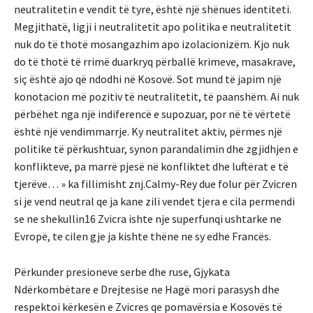
neutralitetin e vendit të tyre, është një shënues identiteti.
Megjithatë, ligji i neutralitetit apo politika e neutralitetit
nuk do të thotë mosangazhim apo izolacionizëm. Kjo nuk
do të thotë të rrimë duarkryq përballë krimeve, masakrave,
siç është ajo që ndodhi në Kosovë. Sot mund të japim një
konotacion më pozitiv të neutralitetit, të paanshëm. Ai nuk
përbëhet nga një indiferencë e supozuar, por në të vërtetë
është një vendimmarrje. Ky neutralitet aktiv, përmes një
politike të përkushtuar, synon parandalimin dhe zgjidhjen e
konflikteve, pa marrë pjesë në konfliktet dhe luftërat e të
tjerëve… » ka fillimisht znj.Calmy-Rey due folur për Zvicren
si je vend neutral qe ja kane zili vendet tjera e cila permendi
se ne shekullin16 Zvicra ishte nje superfunqi ushtarke ne
Evropë, te cilen gje ja kishte thëne ne sy edhe Francës.
Përkunder presioneve serbe dhe ruse, Gjykata
Ndërkombëtare e Drejtesise ne Hagë mori parasysh dhe
respektoi kërkesën e Zvicres qe pomavërsia e Kosovës të