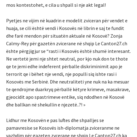
mos kontestohet, e cila u shpall si nje akt legal!
Pyetjes ne vijim në kuadrin e modelit zviceran për vendet e
huaja, se cili është vendi i Kosovës në librin e saj te fundit
dhe farë mendon për situatën aktuale në Kosovë? Zonja
Calmy-Rey për gazetën zvicerane në shqip Le Canton27.ch
ështe përgjigjur se “rasti i Kosovës është shumë interesant.
Ne vertetë jemi nje shtet neutral, por kjo nuk don te thote
qe te jemi edhe indeferent përballe diskriminimit apo je
terrorit qe i bëhet nje vendi, nje populli siq ishte rasi i
Kosovës me Serbinë. Dhe neutraliteti yne nuk na ka mesuar
te qendrojme duarkryq përballë këtyre krimeve, masakrave,
gjeocidit apo spastrimeve entike, siq ndodhen në Kosovë
dhe ballkan në shekullin e njezetë..?! »
Lidhur me Kosovën e pas luftes dhe shpalljes se
pamavresise se Kosovës ish-diplomatja zviceranme ne
vazhdim për gazeten zvcerane ne shqip Le Canton27.ch ka