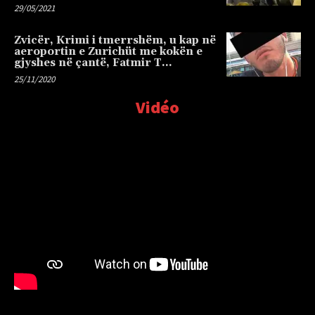
29/05/2021
Zvicër, Krimi i tmerrshëm, u kap në
aeroportin e Zurichüt me kokën e
gjyshes në çantë, Fatmir T…
25/11/2020
Vidéo