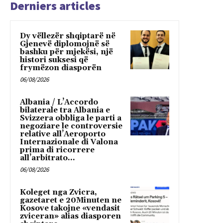
Derniers articles
Dy vëllezër shqiptarë në
Gjenevë diplomojnë së
bashku për mjekësi, një
histori suksesi që
frymëzon diasporën
06/08/2026
Albania / L’Accordo
bilaterale tra Albania e
Svizzera obbliga le parti a
negoziare le controversie
relative all’Aeroporto
Internazionale di Valona
prima di ricorrere
all’arbitrato...
06/08/2026
Koleget nga Zvicra,
gazetaret e 20Minuten ne
Kosove takojne «vendasit
zviceran» alias diasporen