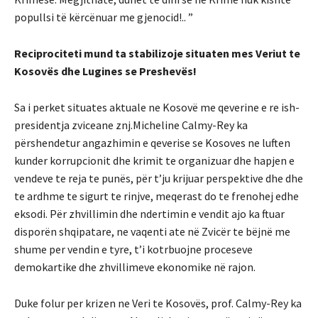
popullsi të kërcënuar me gjenocid!.. ”
Reciprociteti mund ta stabilizoje situaten mes Veriut te
Kosovës dhe Lugines se Preshevës!
Sa i perket situates aktuale ne Kosovë me qeverine e re ish-
presidentja zviceane znj.Micheline Calmy-Rey ka
përshendetur angazhimin e qeverise se Kosoves ne luften
kunder korrupcionit dhe krimit te organizuar dhe hapjen e
vendeve te reja te punës, për t’ju krijuar perspektive dhe dhe
te ardhme te sigurt te rinjve, meqerast do te frenohej edhe
eksodi. Për zhvillimin dhe ndertimin e vendit ajo ka ftuar
disporën shqipatare, ne vaqenti ate në Zvicër te bëjnë me
shume per vendin e tyre, t’i kotrbuojne proceseve
demokartike dhe zhvillimeve ekonomike në rajon.
Duke folur per krizen ne Veri te Kosovës, prof. Calmy-Rey ka