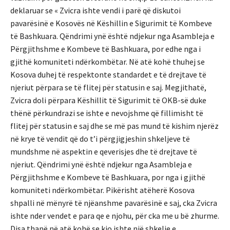
deklaruar se « Zvicra ishte vendi i parë që diskutoi
pavarësinë e Kosovës në Këshillin e Sigurimit të Kombeve
të Bashkuara. Qëndrimi ynë është ndjekur nga Asambleja e
Përgjithshme e Kombeve të Bashkuara, por edhe nga i
gjithë komuniteti ndërkombëtar. Në atë kohë thuhej se
Kosova duhej të respektonte standardet e të drejtave të
njeriut përpara se të flitej për statusin e saj. Megjithatë,
Zvicra doli përpara Këshillit të Sigurimit të OKB-së duke
thënë përkundrazi se ishte e nevojshme që fillimisht të
flitej për statusin e saj dhe se më pas mund të kishim njerëz
në krye të vendit që do t’i përgjigjeshin shkeljeve të
mundshme në aspektin e qeverisjes dhe të drejtave të
njeriut. Qëndrimi ynë është ndjekur nga Asambleja e
Përgjithshme e Kombeve të Bashkuara, por nga i gjithë
komuniteti ndërkombëtar. Pikërisht atëherë Kosova
shpalli në mënyrë të njëanshme pavarësinë e saj, cka Zvicra
ishte nder vendet e para qe e njohu, për cka me u bë zhurme.
Disa thanë në atë kohë se kjo ishte një shkelje e