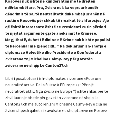
Kosovës nuk ishte në kundërshtim me të drejtën
ndërkombëtare. Pra, Zvicra nuk ka vepruar kundër
qëndrimit të saj të neutralitetit duke mbajtur anën në
rastin e Kosovës për shkak të rrezikut të shfarosjes. Ajo
që është interesante është se Presidenti Putin përdori
të njëjtat argumente gjatë aneksimit të Krimesë.
Megjithatë, duhet të dini se në Krime nuk kishte popullsi
të kërcënuar me gjenocid!.. ” ka deklaruar ish-shefja e
diplomace Helvetike dhe Presidente e Konfederata
Zvicerane znj.Micheline Calmy-Rey për gazetën
zvicerane në shqip Le Canton27.ch
Libri i posabotuar i ish-diplomates zivcerane «Pour une
neutralité active. De la Suisse à l’Europe » (“Për një
neutralitet aktiv. Nga Zvicra në Evropë ”) ishte shkas për te
zhvilluar nje bisede për gazetën zvicerane në shqip Le
Canton27.ch me autoren znj.Micheline Calmy-Rey e cila ne
Zvicer shpesh quhet si « avokate » e shqiptareve ne Kosovë