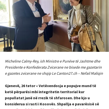
Micheline Calmy-Rey, ish Ministre e Punëve të Jashtme dhe
Presidente e Konfederata Zvicerane ne bisede me gazetarin
e gazetes zvicerane ne shqip Le Canton27.ch – Nefail Maliqin
Gjenevë, 26 tetor « Vetëvendosja e popujve mund të
ketë përparësi mbi integritetin territorial kur
popullatat janë në rrezik të shfarosen. Dhe kjo u
konsiderua si rasti i Kosovës. Shpallja e pavarësisë së