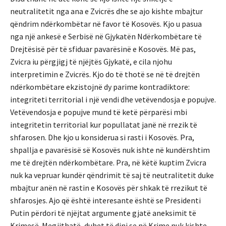
neutralitetit nga ana e Zvicrës dhe se ajo kishte mbajtur
qëndrim ndërkombëtar në favor të Kosovës. Kjo u pasua
nga një ankesë e Serbisë në Gjykatën Ndërkombëtare të
Drejtësisë për të sfiduar pavarësinë e Kosovës. Më pas,
Zvicra iu përgjigj të njëjtës Gjykatë, e cila njohu
interpretimin e Zvicrës. Kjo do të thotë se në të drejtën
ndërkombëtare ekzistojnë dy parime kontradiktore:
integriteti territorial i një vendi dhe vetëvendosja e popujve.
Vetëvendosja e popujve mund të ketë përparësi mbi
integritetin territorial kur popullatat janë në rrezik të
shfarosen. Dhe kjo u konsiderua si rasti i Kosovës. Pra,
shpallja e pavarësisë së Kosovës nuk ishte në kundërshtim
me të drejtën ndërkombëtare. Pra, në këtë kuptim Zvicra
nuk ka vepruar kundër qëndrimit të saj të neutralitetit duke
mbajtur anën në rastin e Kosovës për shkak të rrezikut të
shfarosjes. Ajo që është interesante është se Presidenti
Putin përdori të njëjtat argumente gjatë aneksimit të
Krimesë. Megjithatë, duhet të dini se në Krime nuk kishte