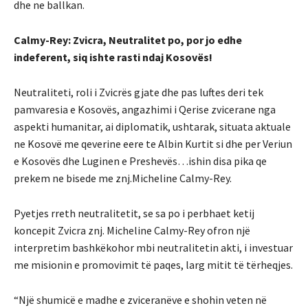
dhe ne ballkan.
Calmy-Rey: Zvicra, Neutralitet po, por jo edhe
indeferent, siq ishte rasti ndaj Kosovës!
Neutraliteti, roli i Zvicrës gjate dhe pas luftes deri tek
pamvaresia e Kosovës, angazhimi i Qerise zvicerane nga
aspekti humanitar, ai diplomatik, ushtarak, situata aktuale
ne Kosovë me qeverine eere te Albin Kurtit si dhe per Veriun
e Kosovës dhe Luginen e Preshevës…ishin disa pika qe
prekem ne bisede me znj.Micheline Calmy-Rey.
Pyetjes rreth neutralitetit, se sa po i perbhaet ketij
koncepit Zvicra znj. Micheline Calmy-Rey ofron një
interpretim bashkëkohor mbi neutralitetin akti, i investuar
me misionin e promovimit të paqes, larg mitit të tërheqjes.
“Një shumicë e madhe e zviceranëve e shohin veten në