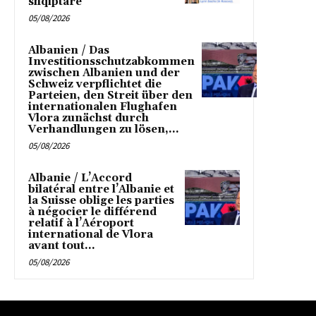
shqiptare
05/08/2026
Albanien / Das
Investitionsschutzabkommen
zwischen Albanien und der
Schweiz verpflichtet die
Parteien, den Streit über den
internationalen Flughafen
Vlora zunächst durch
Verhandlungen zu lösen,...
05/08/2026
Albanie / L’Accord
bilatéral entre l’Albanie et
la Suisse oblige les parties
à négocier le différend
relatif à l’Aéroport
international de Vlora
avant tout...
05/08/2026