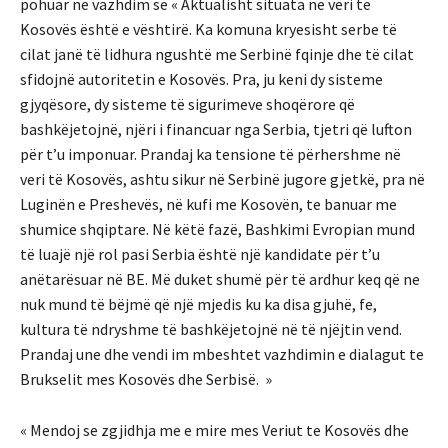
pohuar ne vazhdim se « Aktualisht situata në veri të
Kosovës është e vështirë. Ka komuna kryesisht serbe të
cilat janë të lidhura ngushtë me Serbinë fqinje dhe të cilat
sfidojnë autoritetin e Kosovës. Pra, ju keni dy sisteme
gjyqësore, dy sisteme të sigurimeve shoqërore që
bashkëjetojnë, njëri i financuar nga Serbia, tjetri që lufton
për t’u imponuar. Prandaj ka tensione të përhershme në
veri të Kosovës, ashtu sikur në Serbinë jugore gjetkë, pra në
Luginën e Preshevës, në kufi me Kosovën, te banuar me
shumice shqiptare. Në këtë fazë, Bashkimi Evropian mund
të luajë një rol pasi Serbia është një kandidate për t’u
anëtarësuar në BE. Më duket shumë për të ardhur keq që ne
nuk mund të bëjmë që një mjedis ku ka disa gjuhë, fe,
kultura të ndryshme të bashkëjetojnë në të njëjtin vend.
Prandaj une dhe vendi im mbeshtet vazhdimin e dialagut te
Brukselit mes Kosovës dhe Serbisë. »
« Mendoj se zgjidhja me e mire mes Veriut te Kosovës dhe