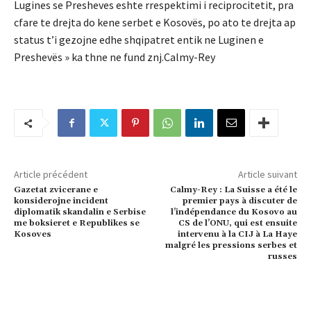
Lugines se Presheves eshte rrespektimi i reciprocitetit, pra
cfare te drejta do kene serbet e Kosovës, po ato te drejta ap
status t’i gezojne edhe shqipatret entik ne Luginen e
Preshevës » ka thne ne fund znj.Calmy-Rey
Article précédent
Article suivant
Gazetat zvicerane e
Calmy-Rey : La Suisse a été le
konsiderojne incident
premier pays à discuter de
diplomatik skandalin e Serbise
l’indépendance du Kosovo au
me boksieret e Republikes se
CS de l’ONU, qui est ensuite
Kosoves
intervenu à la CIJ à La Haye
malgré les pressions serbes et
russes