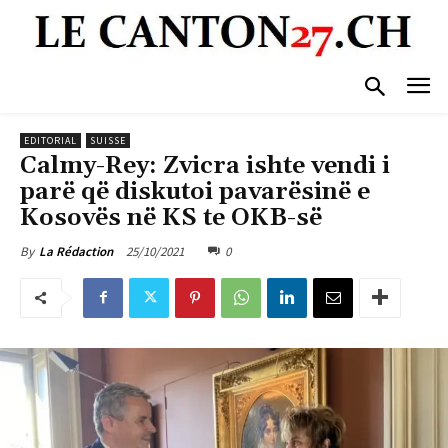
EDITORIAL
SUISSE
Calmy-Rey: Zvicra ishte vendi i
parë që diskutoi pavarësinë e
Kosovës në KS te OKB-së
25/10/2021
0
By
La Rédaction