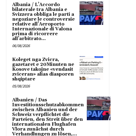
Albania / L’Accordo
bilaterale tra Albania e
Svizzera obbliga le parti a
negoziare le controversie
relative all’Aeroporto
Internazionale di Valona
prima di ricorrere
all’arbitrato...
06/08/2026
Koleget nga Zvicra,
gazetaret e 20Minuten ne
Kosove takojne «vendasit
zviceran» alias diasporen
shqiptare
05/08/2026
Albanien / Das
Investitionsschutzabkommen
zwischen Albanien und der
Schweiz verpflichtet die
Parteien, den Streit über den
internationalen Flughafen
Vlora zunächst durch
Verhandlungen zu lösen,...