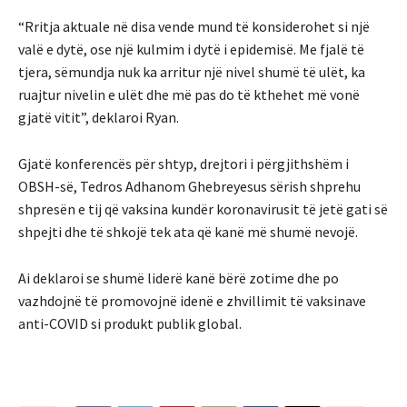
“Rritja aktuale në disa vende mund të konsiderohet si një
valë e dytë, ose një kulmim i dytë i epidemisë. Me fjalë të
tjera, sëmundja nuk ka arritur një nivel shumë të ulët, ka
ruajtur nivelin e ulët dhe më pas do të kthehet më vonë
gjatë vitit”, deklaroi Ryan.
Gjatë konferencës për shtyp, drejtori i përgjithshëm i
OBSH-së, Tedros Adhanom Ghebreyesus sërish shprehu
shpresën e tij që vaksina kundër koronavirusit të jetë gati së
shpejti dhe të shkojë tek ata që kanë më shumë nevojë.
Ai deklaroi se shumë liderë kanë bërë zotime dhe po
vazhdojnë të promovojnë idenë e zhvillimit të vaksinave
anti-COVID si produkt publik global.