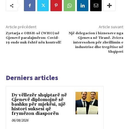
Article précédent
Article suivant
Zyrtarja e OBSH-së (WHO) në
Një delegacion i bizneseve nga
Gjenevë paralajmëron: Covid-
Gjeneva në Tiranë. Zvicra
19 ende nuk është nën kontroll!
interesohen për zhvillimin e
industrise dhe tregëtise në
Shqiperi
Derniers articles
Dy vëllezër shqiptarë në
Gjenevë diplomojnë së
bashku për mjekësi, një
histori suksesi që
frymëzon diasporën
06/08/2026