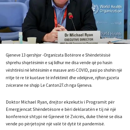
Gjeneve 13 qershjor -Organizata Botërore e Shëndetësisë
shprehu shqetësimin e saj lidhur me disa vende që po hasin
vështirësi në lehtësimin e masave anti-COVID, pasi po shohin një
rritje të re të kuotave të infektimit dhe vdekjeve, njfton gazeta
zvicerane ne shqip Le Canton27.ch nga Gjeneva.
Doktor Michael Ryan, drejtor ekzekutiv i Programit për
Emergjencat Shëndetësore e bëri deklaratën e tij në një
konferencë shtypi në Gjenevë të Zvicrës, duke thënë se disa
vende po përjetojnë një valë të dytë të pandemisë.