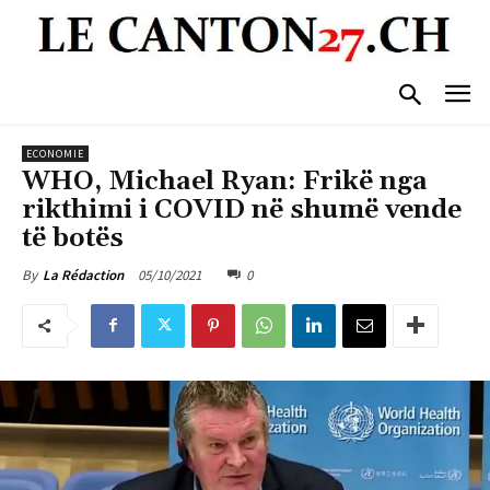
ECONOMIE
WHO, Michael Ryan: Frikë nga
rikthimi i COVID në shumë vende
të botës
05/10/2021
0
By
La Rédaction