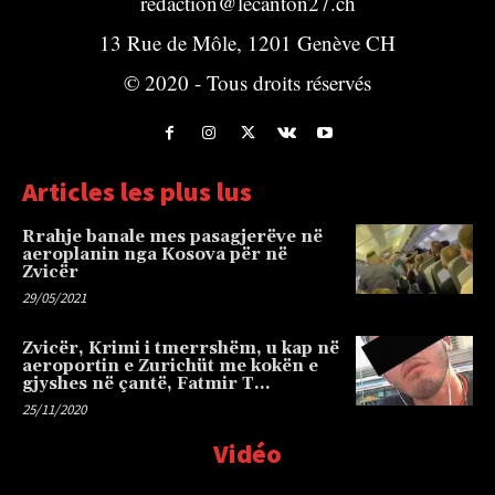
redaction@lecanton27.ch
13 Rue de Môle, 1201 Genève CH
© 2020 - Tous droits réservés
Articles les plus lus
Rrahje banale mes pasagjerëve në
aeroplanin nga Kosova për në
Zvicër
29/05/2021
Zvicër, Krimi i tmerrshëm, u kap në
aeroportin e Zurichüt me kokën e
gjyshes në çantë, Fatmir T…
25/11/2020
Vidéo