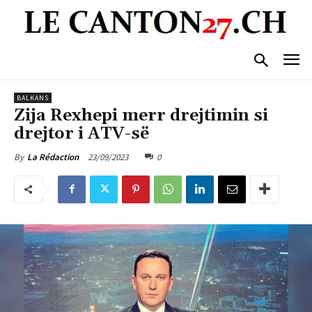
BALKANS
Zija Rexhepi merr drejtimin si
drejtor i ATV-së
23/09/2023
0
By
La Rédaction