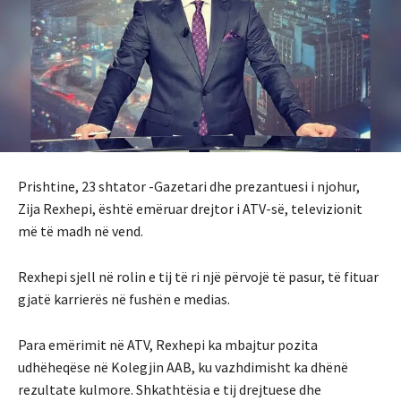
Prishtine, 23 shtator -Gazetari dhe prezantuesi i njohur,
Zija Rexhepi, është emëruar drejtor i ATV-së, televizionit
më të madh në vend.
Rexhepi sjell në rolin e tij të ri një përvojë të pasur, të fituar
gjatë karrierës në fushën e medias.
Para emërimit në ATV, Rexhepi ka mbajtur pozita
udhëheqëse në Kolegjin AAB, ku vazhdimisht ka dhënë
rezultate kulmore. Shkathtësia e tij drejtuese dhe