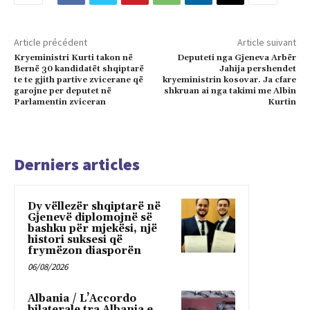
Article précédent
Article suivant
Kryeministri Kurti takon në
Deputeti nga Gjeneva Arbër
Bernë 30 kandidatët shqiptarë
Jahija pershendet
te te gjith partive zvicerane që
kryeministrin kosovar. Ja cfare
garojne per deputet në
shkruan ai nga takimi me Albin
Parlamentin zviceran
Kurtin
Derniers articles
Dy vëllezër shqiptarë në
Gjenevë diplomojnë së
bashku për mjekësi, një
histori suksesi që
frymëzon diasporën
06/08/2026
Albania / L’Accordo
bilaterale tra Albania e