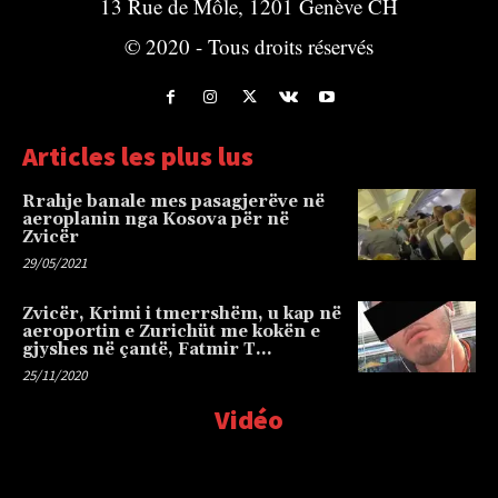
13 Rue de Môle, 1201 Genève CH
© 2020 - Tous droits réservés
Articles les plus lus
Rrahje banale mes pasagjerëve në
aeroplanin nga Kosova për në
Zvicër
29/05/2021
Zvicër, Krimi i tmerrshëm, u kap në
aeroportin e Zurichüt me kokën e
gjyshes në çantë, Fatmir T…
25/11/2020
Vidéo