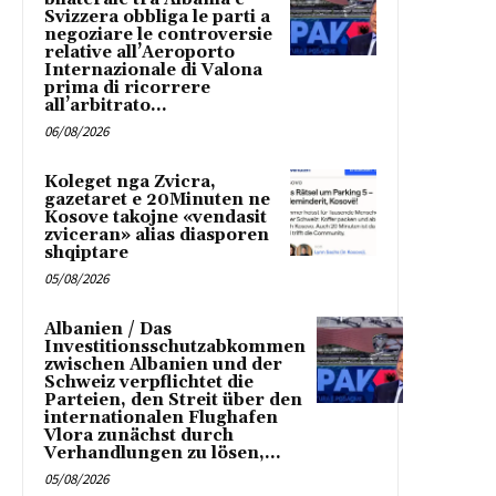
Svizzera obbliga le parti a
negoziare le controversie
relative all’Aeroporto
Internazionale di Valona
prima di ricorrere
all’arbitrato...
06/08/2026
Koleget nga Zvicra,
gazetaret e 20Minuten ne
Kosove takojne «vendasit
zviceran» alias diasporen
shqiptare
05/08/2026
Albanien / Das
Investitionsschutzabkommen
zwischen Albanien und der
Schweiz verpflichtet die
Parteien, den Streit über den
internationalen Flughafen
Vlora zunächst durch
Verhandlungen zu lösen,...
05/08/2026