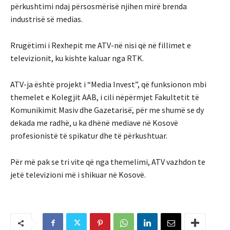
përkushtimi ndaj përsosmërisë njihen mirë brenda
industrisë së medias.
Rrugëtimi i Rexhepit me ATV-në nisi që në fillimet e
televizionit, ku kishte kaluar nga RTK.
ATV-ja është projekt i “Media Invest”, që funksionon mbi
themelet e Kolegjit AAB, i cili nëpërmjet Fakultetit të
Komunikimit Masiv dhe Gazetarisë̈, për me shumë se dy
dekada me radhë, u ka dhënë mediave në Kosovë
profesionistë të spikatur dhe të përkushtuar.
Për më pak se tri vite që nga themelimi, ATV vazhdon te
jetë televizioni më i shikuar në Kosovë.