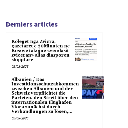
Derniers articles
Koleget nga Zvicra,
gazetaret e 20Minuten ne
Kosove takojne «vendasit
zviceran» alias diasporen
shqiptare
05/08/2026
Albanien / Das
Investitionsschutzabkommen
zwischen Albanien und der
Schweiz verpflichtet die
Parteien, den Streit über den
internationalen Flughafen
Vlora zunächst durch
Verhandlungen zu lösen,...
05/08/2026