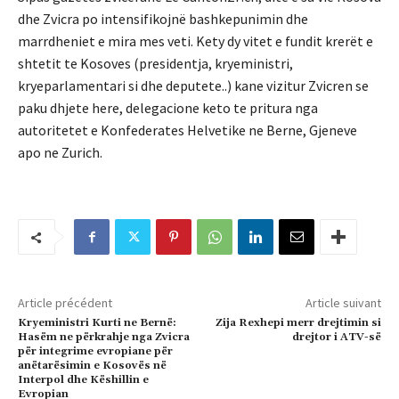
dhe Zvicra po intensifikojnë bashkepunimin dhe
marrdheniet e mira mes veti. Kety dy vitet e fundit krerët e
shtetit te Kosoves (presidentja, kryeministri,
kryeparlamentari si dhe deputete..) kane vizitur Zvicren se
paku dhjete here, delegacione keto te pritura nga
autoritetet e Konfederates Helvetike ne Berne, Gjeneve
apo ne Zurich.
Article précédent
Article suivant
Kryeministri Kurti ne Bernë:
Zija Rexhepi merr drejtimin si
Hasëm ne përkrahje nga Zvicra
drejtor i ATV-së
për integrime evropiane për
anëtarësimin e Kosovës në
Interpol dhe Këshillin e
Evropian