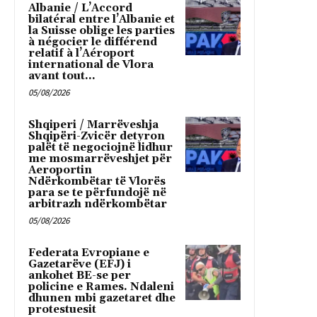
Albanie / L’Accord
bilatéral entre l’Albanie et
la Suisse oblige les parties
à négocier le différend
relatif à l’Aéroport
international de Vlora
avant tout...
05/08/2026
Shqiperi / Marrëveshja
Shqipëri-Zvicër detyron
palët të negociojnë lidhur
me mosmarrëveshjet për
Aeroportin
Ndërkombëtar të Vlorës
para se te përfundojë në
arbitrazh ndërkombëtar
05/08/2026
Federata Evropiane e
Gazetarëve (EFJ) i
ankohet BE-se per
policine e Rames. Ndaleni
dhunen mbi gazetaret dhe
protestuesit