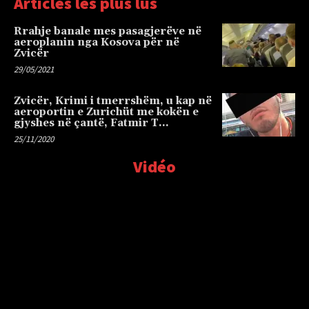
Articles les plus lus
Rrahje banale mes pasagjerëve në
aeroplanin nga Kosova për në
Zvicër
29/05/2021
Zvicër, Krimi i tmerrshëm, u kap në
aeroportin e Zurichüt me kokën e
gjyshes në çantë, Fatmir T…
25/11/2020
Vidéo