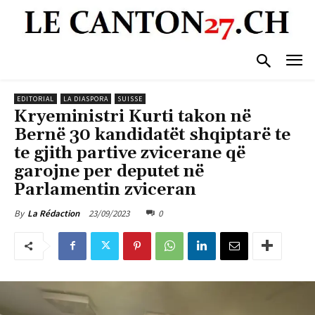
EDITORIAL
LA DIASPORA
SUISSE
Kryeministri Kurti takon në
Bernë 30 kandidatët shqiptarë te
te gjith partive zvicerane që
garojne per deputet në
Parlamentin zviceran
23/09/2023
0
By
La Rédaction