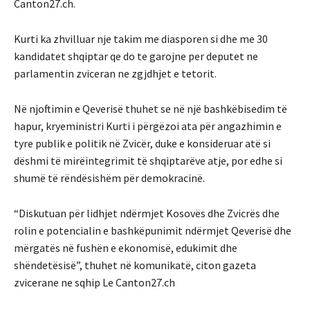
Canton27.ch.
Kurti ka zhvilluar nje takim me diasporen si dhe me 30
kandidatet shqiptar qe do te garojne per deputet ne
parlamentin zviceran ne zgjdhjet e tetorit.
Në njoftimin e Qeverisë thuhet se në një bashkëbisedim të
hapur, kryeministri Kurti i përgëzoi ata për angazhimin e
tyre publik e politik në Zvicër, duke e konsideruar atë si
dëshmi të mirëintegrimit të shqiptarëve atje, por edhe si
shumë të rëndësishëm për demokracinë.
“Diskutuan për lidhjet ndërmjet Kosovës dhe Zvicrës dhe
rolin e potencialin e bashkëpunimit ndërmjet Qeverisë dhe
mërgatës në fushën e ekonomisë, edukimit dhe
shëndetësisë”, thuhet në komunikatë, citon gazeta
zvicerane ne sqhip Le Canton27.ch