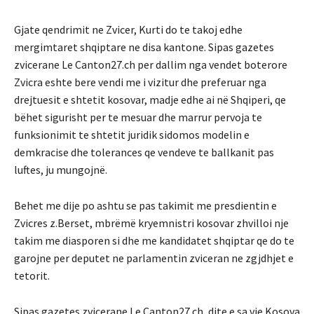
Gjate qendrimit ne Zvicer, Kurti do te takoj edhe
mergimtaret shqiptare ne disa kantone. Sipas gazetes
zvicerane Le Canton27.ch per dallim nga vendet boterore
Zvicra eshte bere vendi me i vizitur dhe preferuar nga
drejtuesit e shtetit kosovar, madje edhe ai në Shqiperi, qe
bëhet sigurisht per te mesuar dhe marrur pervoja te
funksionimit te shtetit juridik sidomos modelin e
demkracise dhe tolerances qe vendeve te ballkanit pas
luftes, ju mungojnë.
Behet me dije po ashtu se pas takimit me presdientin e
Zvicres z.Berset, mbrëmë kryemnistri kosovar zhvilloi nje
takim me diasporen si dhe me kandidatet shqiptar qe do te
garojne per deputet ne parlamentin zviceran ne zgjdhjet e
tetorit.
Sipas gazetes zvicerane Le Canton27.ch, dite e sa vie Kosova