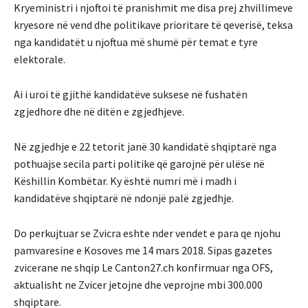
Kryeministri i njoftoi të pranishmit me disa prej zhvillimeve
kryesore në vend dhe politikave prioritare të qeverisë, teksa
nga kandidatët u njoftua më shumë për temat e tyre
elektorale.
Ai i uroi të gjithë kandidatëve suksese në fushatën
zgjedhore dhe në ditën e zgjedhjeve.
Në zgjedhje e 22 tetorit janë 30 kandidatë shqiptarë nga
pothuajse secila parti politike që garojnë për ulëse në
Këshillin Kombëtar. Ky është numri më i madh i
kandidatëve shqiptarë në ndonjë palë zgjedhje.
Do perkujtuar se Zvicra eshte nder vendet e para qe njohu
pamvaresine e Kosoves me 14 mars 2018. Sipas gazetes
zvicerane ne shqip Le Canton27.ch konfirmuar nga OFS,
aktualisht ne Zvicer jetojne dhe veprojne mbi 300.000
shqiptare.