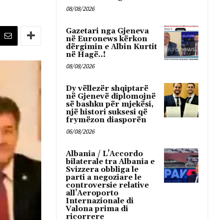
08/08/2026
Gazetari nga Gjeneva
në Euronews kërkon
dërgimin e Albin Kurtit
në Hagë..!
08/08/2026
Dy vëllezër shqiptarë
në Gjenevë diplomojnë
së bashku për mjekësi,
një histori suksesi që
frymëzon diasporën
06/08/2026
Albania / L’Accordo
bilaterale tra Albania e
Svizzera obbliga le
parti a negoziare le
controversie relative
all’Aeroporto
Internazionale di
Valona prima di
ricorrere