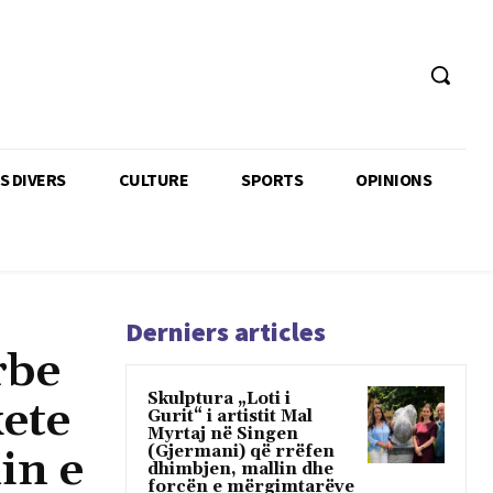
TS DIVERS
CULTURE
SPORTS
OPINIONS
Derniers articles
rbe
Skulptura „Loti i
kete
Gurit“ i artistit Mal
Myrtaj në Singen
(Gjermani) që rrëfen
in e
dhimbjen, mallin dhe
forcën e mërgimtarëve