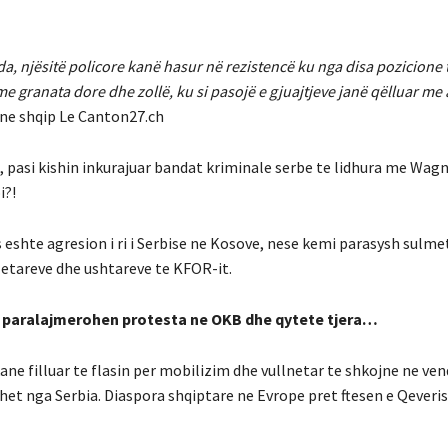
da, njësitë policore kanë hasur në rezistencë ku nga disa pozicione
me granata dore dhe zollë, ku si pasojë e gjuajtjeve janë qëlluar me 
e ne shqip Le Canton27.ch
e, pasi kishin inkurajuar bandat kriminale serbe te lidhura me Wagne
i?!
s eshte agresion i ri i Serbise ne Kosove, nese kemi parasysh sulme
zetareve dhe ushtareve te KFOR-it.
er paralajmerohen protesta ne OKB dhe qytete tjera…
ne filluar te flasin per mobilizim dhe vullnetar te shkojne ne ven
het nga Serbia. Diaspora shqiptare ne Evrope pret ftesen e Qeveris