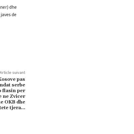
gner) dhe
 javes de
Article suivant
 Kosove pas
andat serbe
 flasin per
e ne Zvicer
ne OKB dhe
tete tjera…