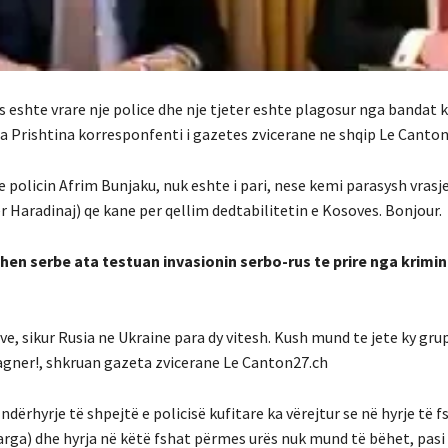
s eshte vrare nje police dhe nje tjeter eshte plagosur nga bandat 
Prishtina korresponfenti i gazetes zvicerane ne shqip Le Canto
e policin Afrim Bunjaku, nuk eshte i pari, nese kemi parasysh vrasje
er Haradinaj) qe kane per qellim dedtabilitetin e Kosoves. Bonjour.
shen serbe ata testuan invasionin serbo-rus te prire nga krimi
ve, sikur Rusia ne Ukraine para dy vitesh. Kush mund te jete ky gru
Wagner!, shkruan gazeta zvicerane Le Canton27.ch
 ndërhyrje të shpejtë e policisë kufitare ka vërejtur se në hyrje të f
rga) dhe hyrja në këtë fshat përmes urës nuk mund të bëhet, pasi 