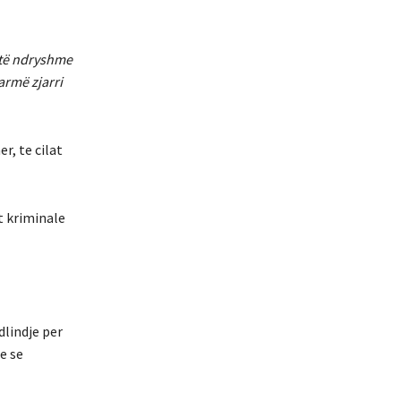
 të ndryshme
armë zjarri
r, te cilat
t kriminale
dlindje per
e se