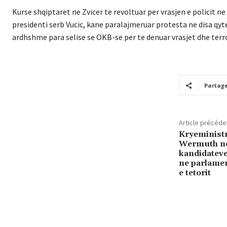
Kurse shqiptaret ne Zvicer te revoltuar per vrasjen e polici
presidenti serb Vucic, kane paralajmeruar protesta ne disa qyt
ardhshme para selise se OKB-se per te denuar vrasjet dhe terro
Partag
Article précéde
Kryeministr
Wermuth ne 
kandidateve
ne parlamen
e tetorit