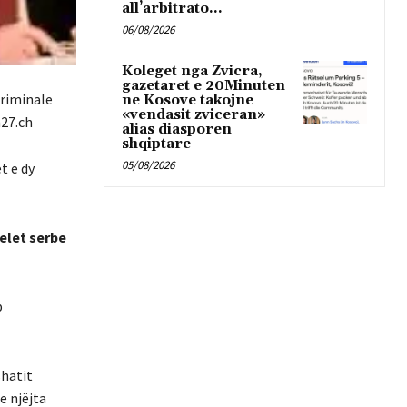
all’arbitrato...
06/08/2026
Koleget nga Zvicra,
gazetaret e 20Minuten
kriminale
ne Kosove takojne
«vendasit zviceran»
n27.ch
alias diasporen
shqiptare
05/08/2026
t e dy
nelet serbe
p
shatit
e njëjta