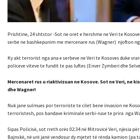
Prishtine, 24 shtstor -Sot ne oret e hershme ne Veri te Kosove
serbe ne bashkepunim me mercenare rus (Wagner) njofton nga 
Ky akt terrorist nga ana e serbeve ne Veri te Kosoves duke vrar
policeve viteve te fundit te pas luftes (Enver Zymberi dhe Selv
Mercenaret rus u riaktivizuan ne Kosove. Sot ne Veri, ne ki
dhe Wagner!
Nuk jane sulmues por terroriste te cilet bene invasion ne Koso
terroristesh, pos bandave kriminale serbi-ruse te prira nga 
Sipas Policisë, sot rreth orës 02:34 në Mitrovicë Veri, njësia për
Bajnskë, në urë janë vendosur dy mjetet të rënda kamion (pa ta