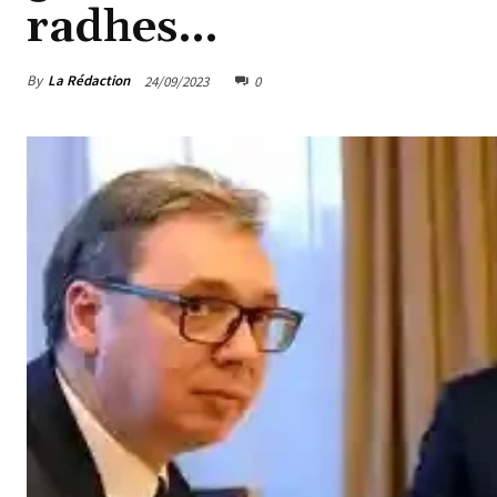
radhes…
By
La Rédaction
24/09/2023
0