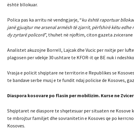
është bllokuar.
Polica pas ka arritu në vendngjarje, “
ku është raportuar blloka
janë gjuajtur me arsenal armësh të zjarrit, përfshirë këtu edhe 
dy zyrtarë policorë
”, thuhet në njoftim, citon gazeta zviceran
Analistet akuzojne Borrell, Lajcak dhe Vucic per nxitje per luft
plagosen per vdekje 30 ushtare te KFOR-it qe BE nuk i ndeshko
Vrasja e policit shqiptare ne territorin e Republikes se Kosove
te bandave serbe musj e te fundit ndaj policise de Kosoves, ga
Diaspora kosovare po flasin per mobilizim. Kurse ne Zvic
Shqiptaret ne diaspore te shqetesuar per situaten ne Kosove ka
te mbrojtur familjet dhe sovranitetin e Kosoves qe po kerrcno
Kosoves.