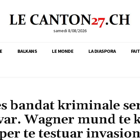
samedi 8/08/2026
E
BALKANS
LE MONDE
LA DIASPORA
FAI
es bandat kriminale se
ovar. Wagner mund te 
 per te testuar invasion