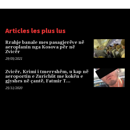
Articles les plus lus
Rrahje banale mes pasagjerëve në
aeroplanin nga Kosova për në
Zvicër
29/05/2021
Zvicër, Krimi i tmerrshëm, u kap në
aeroportin e Zurichüt me kokën e
gjyshes në çantë, Fatmir T…
25/11/2020