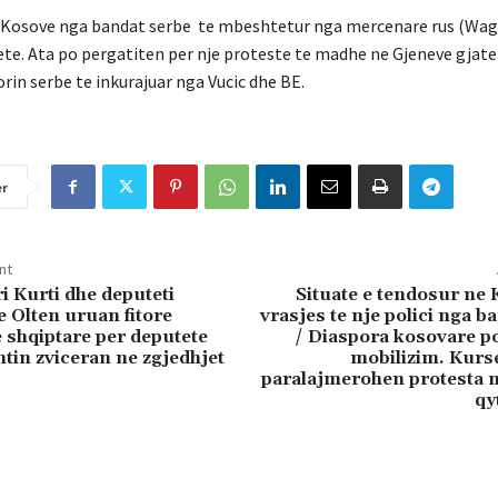
t ne Kosove nga bandat serbe te mbeshtetur nga mercenare rus (Wa
ete. Ata po pergatiten per nje proteste te madhe ne Gjeneve gjate
rin serbe te inkurajuar nga Vucic dhe BE.
er
nt
i Kurti dhe deputeti
Situate e tendosur ne
Olten uruan fitore
vrasjes te nje polici nga b
 shqiptare per deputete
/ Diaspora kosovare po
tin zviceran ne zgjedhjet
mobilizim. Kurs
paralajmerohen protesta 
qy