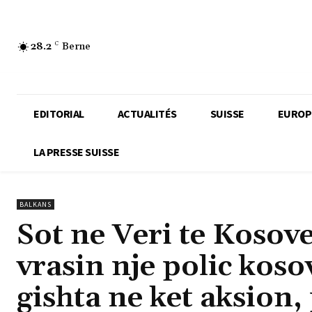
28.2
C
Berne
EDITORIAL
ACTUALITÉS
SUISSE
EUROP
LA PRESSE SUISSE
BALKANS
Sot ne Veri te Kosov
vrasin nje polic kos
gishta ne ket aksion,