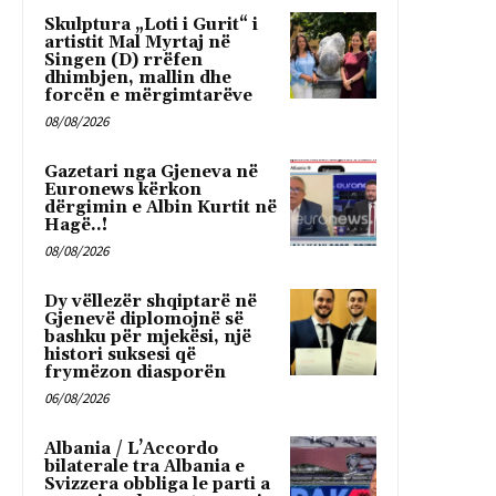
Skulptura „Loti i Gurit“ i
artistit Mal Myrtaj në
Singen (D) rrëfen
dhimbjen, mallin dhe
forcën e mërgimtarëve
08/08/2026
Gazetari nga Gjeneva në
Euronews kërkon
dërgimin e Albin Kurtit në
Hagë..!
08/08/2026
Dy vëllezër shqiptarë në
Gjenevë diplomojnë së
bashku për mjekësi, një
histori suksesi që
frymëzon diasporën
06/08/2026
Albania / L’Accordo
bilaterale tra Albania e
Svizzera obbliga le parti a