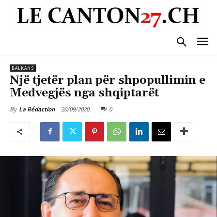
BALKANS
Një tjetër plan për shpopullimin e
Medvegjës nga shqiptarët
20/09/2020
0
By
La Rédaction