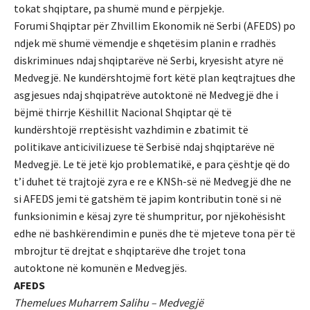
tokat shqiptare, pa shumë mund e përpjekje.
Forumi Shqiptar për Zhvillim Ekonomik në Serbi (AFEDS) po
ndjek më shumë vëmendje e shqetësim planin e rradhës
diskriminues ndaj shqiptarëve në Serbi, kryesisht atyre në
Medvegjë. Ne kundërshtojmë fort këtë plan keqtrajtues dhe
asgjesues ndaj shqipatrëve autoktonë në Medvegjë dhe i
bëjmë thirrje Këshillit Nacional Shqiptar që të
kundërshtojë rreptësisht vazhdimin e zbatimit të
politikave anticivilizuese të Serbisë ndaj shqiptarëve në
Medvegjë. Le të jetë kjo problematikë, e para çështje që do
t’i duhet të trajtojë zyra e re e KNSh-së në Medvegjë dhe ne
si AFEDS jemi të gatshëm të japim kontributin tonë si në
funksionimin e kësaj zyre të shumpritur, por njëkohësisht
edhe në bashkërendimin e punës dhe të mjeteve tona për të
mbrojtur të drejtat e shqiptarëve dhe trojet tona
autoktone në komunën e Medvegjës.
AFEDS
Themelues Muharrem Salihu – Medvegjë