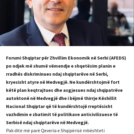
Forumi Shqiptar për Zhvillim Ekonomik në Serbi (AFEDS)
po ndjek më shumë vëmendje e shqetësim planin e
rradhës diskriminues ndaj shqiptarëve në Serbi,
kryesisht atyre në Medvegjë. Ne kundërshtojmë fort
këtë plan keqtrajtues dhe asgjesues ndaj shqipatrëve
autoktonë në Medvegjë dhe i bëjmë thirrje Këshillit
Nacional Shqiptar që të kundërshtojë rreptësisht
vazhdimin e zbatimit të politikave anticivilizuese të
Serbisë ndaj shqiptarëve në Medvegjë.
Pak ditë më parë Qeveria e Shqipërisë mbështeti