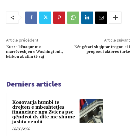
Article précédent
Article suivant
Kurz i kënaqur me
Këngëtari shqiptar tregon si i
marrëveshjen e Washingtonit,
propozoi aktores turke
kërkon zbatim të saj
Derniers articles
Kosovarja humbi te
drejten e mbeshtetjes
financiare nga Zvicra pse
qëndroi dy dite me shume
jashta vendit
08/08/2026