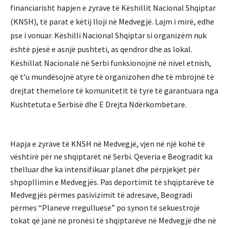
financiarisht hapjen e zyrave të Këshillit Nacional Shqiptar
(KNSH), të parat e këtij lloji në Medvegjë. Lajm i mirë, edhe
pse i vonuar. Këshilli Nacional Shqiptar si organizëm nuk
është pjesë e asnjë pushteti, as qendror dhe as lokal.
Këshillat Nacionalë në Serbi funksionojnë në nivel etnish,
që t’u mundësojnë atyre të organizohen dhe të mbrojnë të
drejtat themelore të komunitetit të tyre të garantuara nga
Kushtetuta e Serbisë dhe E Drejta Ndërkombëtare.
Hapja e zyrave të KNSH në Medvegjë, vjen në një kohë të
vështirë për ne shqiptarët në Serbi. Qeveria e Beogradit ka
thelluar dhe ka intensifikuar planet dhe përpjekjet për
shpopllimin e Medvegjës. Pas deportimit të shqiptarëve të
Medvegjës përmes pasivizimit të adresave, Beogradi
përmes “Planeve rregulluese” po synon të sekuestrojë
tokat që janë në pronësi të shqiptarëve në Medvegjë dhe në