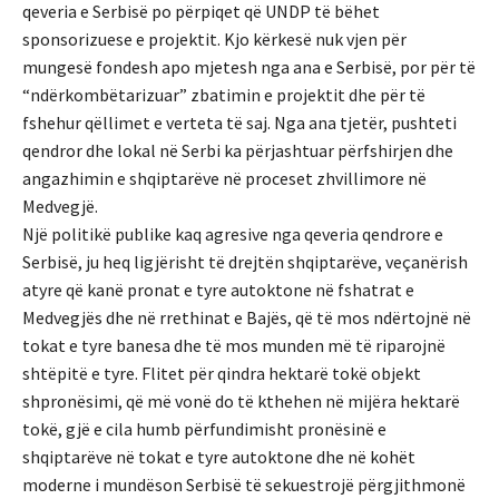
qeveria e Serbisë po përpiqet që UNDP të bëhet
sponsorizuese e projektit. Kjo kërkesë nuk vjen për
mungesë fondesh apo mjetesh nga ana e Serbisë, por për të
“ndërkombëtarizuar” zbatimin e projektit dhe për të
fshehur qëllimet e verteta të saj. Nga ana tjetër, pushteti
qendror dhe lokal në Serbi ka përjashtuar përfshirjen dhe
angazhimin e shqiptarëve në proceset zhvillimore në
Medvegjë.
Një politikë publike kaq agresive nga qeveria qendrore e
Serbisë, ju heq ligjërisht të drejtën shqiptarëve, veçanërish
atyre që kanë pronat e tyre autoktone në fshatrat e
Medvegjës dhe në rrethinat e Bajës, që të mos ndërtojnë në
tokat e tyre banesa dhe të mos munden më të riparojnë
shtëpitë e tyre. Flitet për qindra hektarë tokë objekt
shpronësimi, që më vonë do të kthehen në mijëra hektarë
tokë, gjë e cila humb përfundimisht pronësinë e
shqiptarëve në tokat e tyre autoktone dhe në kohët
moderne i mundëson Serbisë të sekuestrojë përgjithmonë