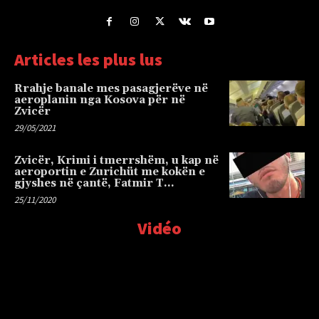
Articles les plus lus
Rrahje banale mes pasagjerëve në
aeroplanin nga Kosova për në
Zvicër
29/05/2021
Zvicër, Krimi i tmerrshëm, u kap në
aeroportin e Zurichüt me kokën e
gjyshes në çantë, Fatmir T…
25/11/2020
Vidéo