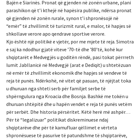
Bajën e Siarinës. Pronat që gjenden në zonën urbane, plani
parashikon që t’i kthejë në hapësira publike, ndërsa pronat
që gjenden në zonën rurale, synon t’i shpronësojë në
“emër” të zhvillimit të turizmit rural, e malor, të hapjes së
shkollave verore apo qendrave sportive verore.
Kjo është një politikë e vjetër, por me mjete të reja. Simotra
e saj ka ndodhur gjatë viteve ’70-të dhe ’80’të, kohë kur
shqiptarët e Medvegjës u goditën rëndë, pasi tokat përrreth
lumit Jabllanicë në Medvegjë (arat e Dediqit) u shtetëzuan
në emër të zhvillimit ekonomik dhe hapjes së vendeve të
reja të punës. Ndërkohë, në vitet që pasuan, të njëjtat toka
u dhuruan nga shteti serb për familjet serbe të
shpërngulura nga Kroacia dhe Bosnja. Bashkë me tokën u
dhuruan shtëpitë dhe u hapën vendet e reja të punës vetëm
për serbët. Dhe historia përsëritet. Këtë herë më ashpër…
Për të “legalizuar” politikat diskreminuese ndaj
shqiptarëve dhe për të kamufluar qëllimet e vërteta
shpronësuese të pasurive të patundshme të shqiptarëve,