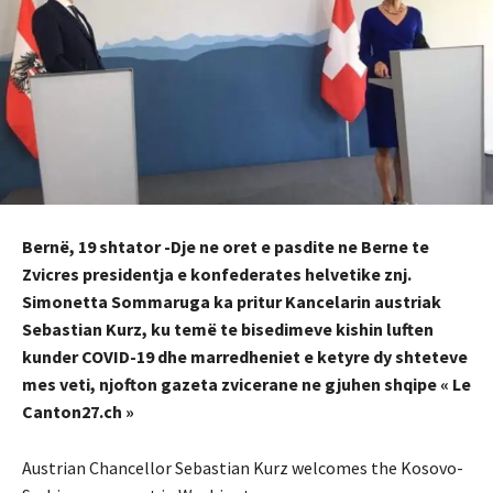
Bernë, 19 shtator -Dje ne oret e pasdite ne Berne te
Zvicres presidentja e konfederates helvetike znj.
Simonetta Sommaruga ka pritur Kancelarin austriak
Sebastian Kurz, ku temë te bisedimeve kishin luften
kunder COVID-19 dhe marredheniet e ketyre dy shteteve
mes veti, njofton gazeta zvicerane ne gjuhen shqipe « Le
Canton27.ch »
Austrian Chancellor Sebastian Kurz welcomes the Kosovo-