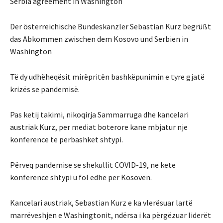
Serbia agreement in Washington
Der österreichische Bundeskanzler Sebastian Kurz begrüßt
das Abkommen zwischen dem Kosovo und Serbien in
Washington
Të dy udhëheqësit mirëpritën bashkëpunimin e tyre gjatë
krizës se pandemisë.
Pas ketij takimi, nikoqirja Sammarruga dhe kancelari
austriak Kurz, per mediat boterore kane mbjatur nje
konference te perbashket shtypi.
Përveq pandemise se shekullit COVID-19, ne kete
konference shtypi u fol edhe per Kosoven.
Kancelari austriak, Sebastian Kurz e ka vlerësuar lartë
marrëveshjen e Washingtonit, ndërsa i ka përgëzuar liderët