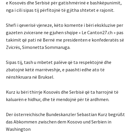
e Kosovës dhe Serbisë për gatishmërinë e bashkëpunimit,
nga i cili sipas tij përfitojnë të gjitha shtetet e rajonit.
Shefi i qeverisë vjeneze, këto komente i bëri ekskluzive per
gazeten zvicerane ne gjuhen shqipe « Le Canton27.ch » pas
takimit që pati në Bernë me presidenten e konfederatës së
Zvicrës, Simonetta Sommaruga.
Sipas tij, tash u mbetet palëve që ta respektojnë dhe
zbatojnë këtë marrëveshje, e paashti edhe ato të
nënshkruara në Bruksel.
Kurz iu bëri thirrje Kosovës dhe Serbisë që ta harrojnë të
kaluarën e hidhur, dhe të mendojnë për të ardhmen.
Der österreichische Bundeskanzler Sebastian Kurz begrüßt
das Abkommen zwischen dem Kosovo und Serbien in
Washington