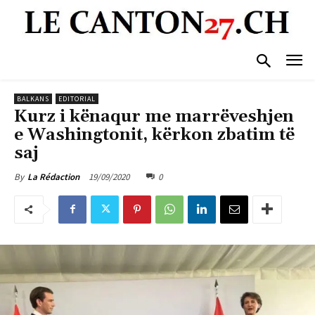
BALKANS
EDITORIAL
Kurz i kënaqur me marrëveshjen
e Washingtonit, kërkon zbatim të
saj
19/09/2020
0
By
La Rédaction