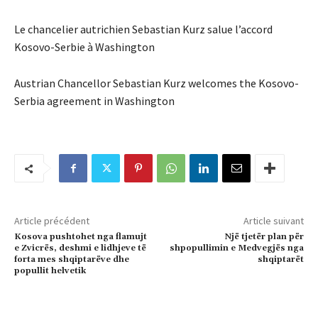
Le chancelier autrichien Sebastian Kurz salue l’accord
Kosovo-Serbie à Washington
Austrian Chancellor Sebastian Kurz welcomes the Kosovo-
Serbia agreement in Washington
Article précédent
Article suivant
Kosova pushtohet nga flamujt
Një tjetër plan për
e Zvicrës, deshmi e lidhjeve të
shpopullimin e Medvegjës nga
forta mes shqiptarëve dhe
shqiptarët
popullit helvetik