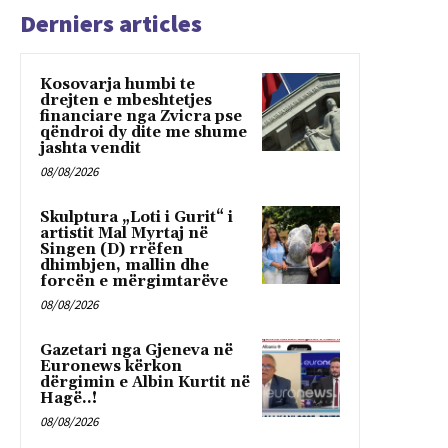
Derniers articles
Kosovarja humbi te
drejten e mbeshtetjes
financiare nga Zvicra pse
qëndroi dy dite me shume
jashta vendit
08/08/2026
Skulptura „Loti i Gurit“ i
artistit Mal Myrtaj në
Singen (D) rrëfen
dhimbjen, mallin dhe
forcën e mërgimtarëve
08/08/2026
Gazetari nga Gjeneva në
Euronews kërkon
dërgimin e Albin Kurtit në
Hagë..!
08/08/2026