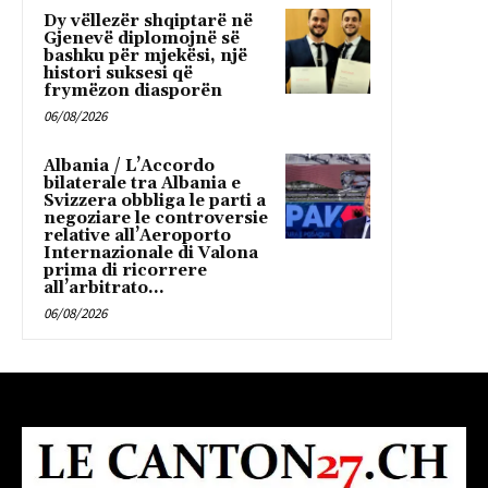
Dy vëllezër shqiptarë në
Gjenevë diplomojnë së
bashku për mjekësi, një
histori suksesi që
frymëzon diasporën
06/08/2026
Albania / L’Accordo
bilaterale tra Albania e
Svizzera obbliga le parti a
negoziare le controversie
relative all’Aeroporto
Internazionale di Valona
prima di ricorrere
all’arbitrato...
06/08/2026