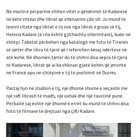
Në murin e përparmë shihen vitet e qëndrimit të Kadaresë
në këtë shtëpi dhe librat që shkruante çdo vit. Ju mund të
lexoni citate nga librat e tij ose nga librat e gruas së tij,
Helena Kadare (e cila është gjithashtu shkrimtare), kudo në
shtëpi. Tabelat përbëhen nga katalogë me foto të Tiranës
së vjetër dhe libra të tjerë që i referohen kësaj ndërtese në
atë kohë. Në dhomën tjetër do të shihni disa vepra të tjera
të Kadaresë, librat që ai ka shkruar gjatë kohës që jetonte
në Francë apo në shtëpinë e tij të pushimit në Durrës.
Pastaj hyn në studion e tij, një dhomë shumë e veçantë me
një raft librash të madh, një oxhak dhe një tavolinë pune.
Përballë saj është një dhomë e errët ku mund të shihni disa
foto të filmave të drejtuar nga çifti Kadare.