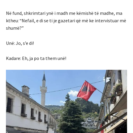
Në fund, shkrimtari ynë i madh me këmishë të madhe, ma
ktheu: “Nefail, e di se ti je gazetari që më ke intervistuar më
shumë?”
Unë: Jo, s’e di!
Kadare: Eh, ja po ta them unë!