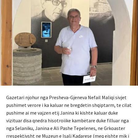
Gazetari njohur nga Presheva-Gjeneva Nefail Maliqi sivjet
pushimet verore i ka kaluar ne bregdetin shqiptarm, te cilat
pushime ai me vajzen etij Janina ki kishte kaluar duke
vizituar disa qnedra hisotroiike kambëtare duke filluar nga
nga Selaniku, Janina e Ali Pashe Tepelenes, ne Grkoaster
rrespektivsht ne Muzeun e Isalj Kadarese (meq eishte mik i