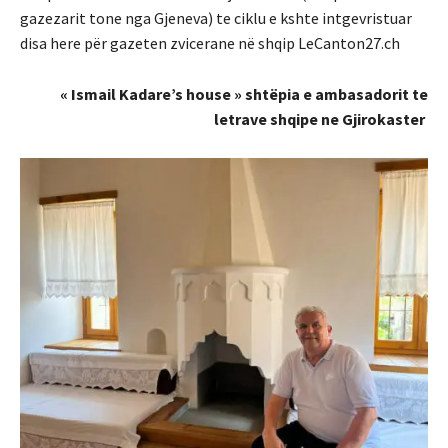
gazezarit tone nga Gjeneva) te ciklu e kshte intgevristuar
disa here për gazeten zvicerane në shqip LeCanton27.ch
« Ismail Kadare’s house » shtëpia e ambasadorit te
letrave shqipe ne Gjirokaster