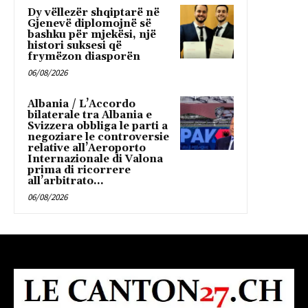
Dy vëllezër shqiptarë në
Gjenevë diplomojnë së
bashku për mjekësi, një
histori suksesi që
frymëzon diasporën
06/08/2026
Albania / L’Accordo
bilaterale tra Albania e
Svizzera obbliga le parti a
negoziare le controversie
relative all’Aeroporto
Internazionale di Valona
prima di ricorrere
all’arbitrato...
06/08/2026