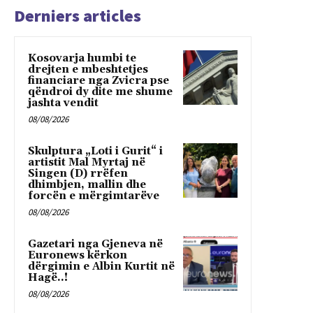
Derniers articles
Kosovarja humbi te
drejten e mbeshtetjes
financiare nga Zvicra pse
qëndroi dy dite me shume
jashta vendit
08/08/2026
Skulptura „Loti i Gurit“ i
artistit Mal Myrtaj në
Singen (D) rrëfen
dhimbjen, mallin dhe
forcën e mërgimtarëve
08/08/2026
Gazetari nga Gjeneva në
Euronews kërkon
dërgimin e Albin Kurtit në
Hagë..!
08/08/2026