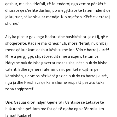
qeshur, më tha “Nefail, të falenderoj nga zemra për këtë
dhuratë që s’është dashur, po megjthatë të faleminderit që
je kujtuar, të ka shkuar mendja. Kjo mjafton. Këtë e vlerësoj
shumë.”
Aty ka plasur gazi nga Kadare dhe bashkëshortja e tij, që e
shoqëronte. Kadare ma ktheu: “Eh, more Nefail, nuk mbaj
mend që kur kam qeshur kështu me lot. S’do e harroj kurrë!
Mirë u përgjigje, shpëtove, dite me u nxjerr, të lumtë.
Ndryshe nuk do ishe gazetar rastësisht, nëse nuk do kishe
talent. Edhe njëherë faleminderit për këtë kujtim për
këmishën, sidomos për këtë gaz që nuk do ta harroj kurrë,
nga ju dhe Presheva që kam shumë respekt për ato toka
tona shqiptare!”
Unë: Gëzuar ditëlindjen Gjeneral i Ushtrisë së Letrave të
bukura shqipe! Jam me fat që të njoha nga afër miku im
Ismail Kadare!