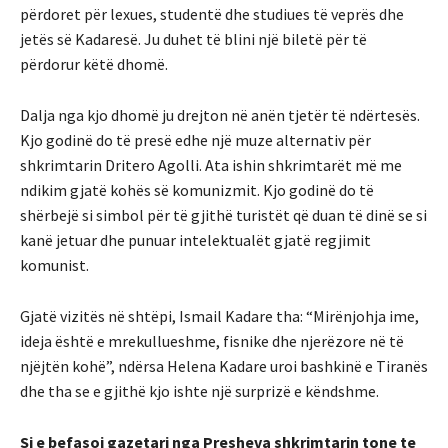
përdoret për lexues, studentë dhe studiues të veprës dhe
jetës së Kadaresë. Ju duhet të blini një biletë për të
përdorur këtë dhomë.
Dalja nga kjo dhomë ju drejton në anën tjetër të ndërtesës.
Kjo godinë do të presë edhe një muze alternativ për
shkrimtarin Dritero Agolli. Ata ishin shkrimtarët më me
ndikim gjatë kohës së komunizmit. Kjo godinë do të
shërbejë si simbol për të gjithë turistët që duan të dinë se si
kanë jetuar dhe punuar intelektualët gjatë regjimit
komunist.
Gjatë vizitës në shtëpi, Ismail Kadare tha: “Mirënjohja ime,
ideja është e mrekullueshme, fisnike dhe njerëzore në të
njëjtën kohë”, ndërsa Helena Kadare uroi bashkinë e Tiranës
dhe tha se e gjithë kjo ishte një surprizë e këndshme.
Si e befasoi gazetari nga Presheva shkrimtarin tone te