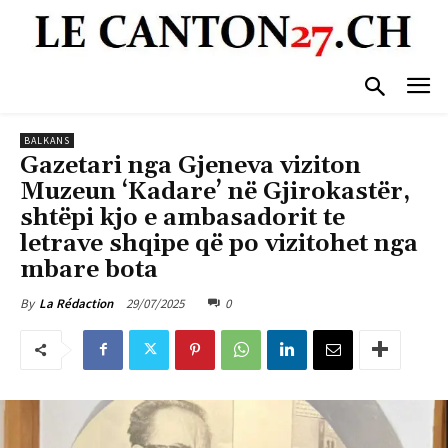
BALKANS
Gazetari nga Gjeneva viziton
Muzeun ‘Kadare’ në Gjirokastër,
shtëpi kjo e ambasadorit te
letrave shqipe që po vizitohet nga
mbare bota
29/07/2025
0
By
La Rédaction