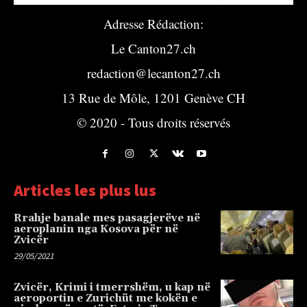
Adresse Rédaction:
Le Canton27.ch
redaction@lecanton27.ch
13 Rue de Môle, 1201 Genève CH
© 2020 - Tous droits réservés
Articles les plus lus
Rrahje banale mes pasagjerëve në
aeroplanin nga Kosova për në
Zvicër
29/05/2021
Zvicër, Krimi i tmerrshëm, u kap në
aeroportin e Zurichüt me kokën e