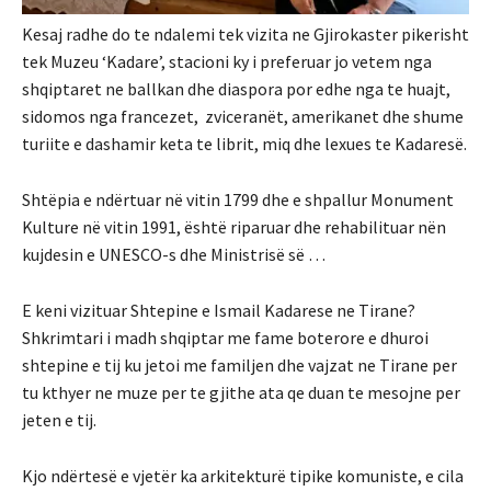
Kesaj radhe do te ndalemi tek vizita ne Gjirokaster pikerisht
tek Muzeu ‘Kadare’, stacioni ky i preferuar jo vetem nga
shqiptaret ne ballkan dhe diaspora por edhe nga te huajt,
sidomos nga francezet, zviceranët, amerikanet dhe shume
turiite e dashamir keta te librit, miq dhe lexues te Kadaresë.
Shtëpia e ndërtuar në vitin 1799 dhe e shpallur Monument
Kulture në vitin 1991, është riparuar dhe rehabilituar nën
kujdesin e UNESCO-s dhe Ministrisë së …
E keni vizituar Shtepine e Ismail Kadarese ne Tirane?
Shkrimtari i madh shqiptar me fame boterore e dhuroi
shtepine e tij ku jetoi me familjen dhe vajzat ne Tirane per
tu kthyer ne muze per te gjithe ata qe duan te mesojne per
jeten e tij.
Kjo ndërtesë e vjetër ka arkitekturë tipike komuniste, e cila