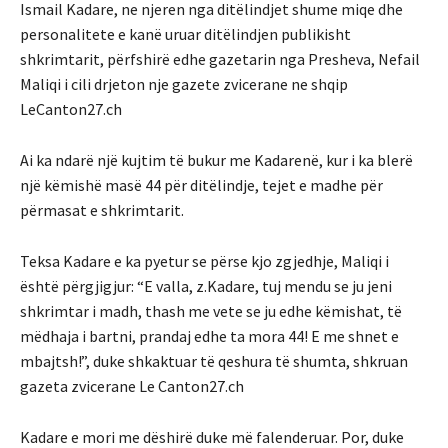
Ismail Kadare, ne njeren nga ditëlindjet shume miqe dhe
personalitete e kanë uruar ditëlindjen publikisht
shkrimtarit, përfshirë edhe gazetarin nga Presheva, Nefail
Maliqi i cili drjeton nje gazete zvicerane ne shqip
LeCanton27.ch
Ai ka ndarë një kujtim të bukur me Kadarenë, kur i ka blerë
një këmishë masë 44 për ditëlindje, tejet e madhe për
përmasat e shkrimtarit.
Teksa Kadare e ka pyetur se përse kjo zgjedhje, Maliqi i
është përgjigjur: “E valla, z.Kadare, tuj mendu se ju jeni
shkrimtar i madh, thash me vete se ju edhe këmishat, të
mëdhaja i bartni, prandaj edhe ta mora 44! E me shnet e
mbajtsh!”, duke shkaktuar të qeshura të shumta, shkruan
gazeta zvicerane Le Canton27.ch
Kadare e mori me dëshirë duke më falenderuar. Por, duke