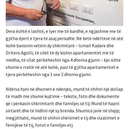
Dera është e lashtë, e lyer me të bardhë, e ngjashme me të
gjitha dyert e tjera të asaj periudhe. Në këtë ndërtesë në atë
kohë banonin vetëm dy shkrimtarë – Ismail Kadare dhe
Dritero Agolli, të cilët të dy kishin apartamentet më të
mëdha, të cilat përbëheshin nga 4 dhoma gjumi – kjo ishte
shumë e rrallë në atë kohë, pasi të gjitha apartamentet e
tjera përbëheshin nga 1 ose 2 dhoma gjumi.
Ndërsa hyni në dhomën e ndenjes, mund të shihni një dollap
të madh me shumë kujtime – tekste, foto dhe dokumente
që i përkasin shkrimtarit dhe familjes së tij. Mund të hapni
sirtarët dhe të hidhni një sy brenda. Shumica janë në shqip;
megjithatë, mund të shihni shënimet e tij dhe vizatimet e
fëmijëve të tij, fotot e familjes etj.