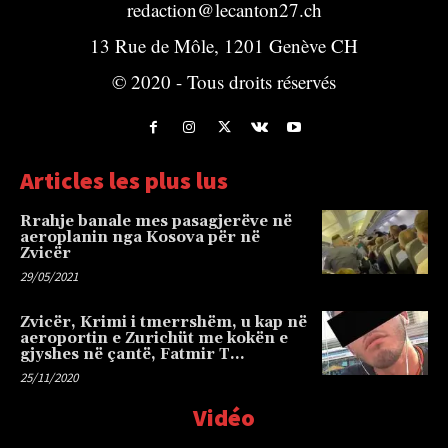
redaction@lecanton27.ch
13 Rue de Môle, 1201 Genève CH
© 2020 - Tous droits réservés
Articles les plus lus
Rrahje banale mes pasagjerëve në
aeroplanin nga Kosova për në
Zvicër
29/05/2021
Zvicër, Krimi i tmerrshëm, u kap në
aeroportin e Zurichüt me kokën e
gjyshes në çantë, Fatmir T…
25/11/2020
Vidéo