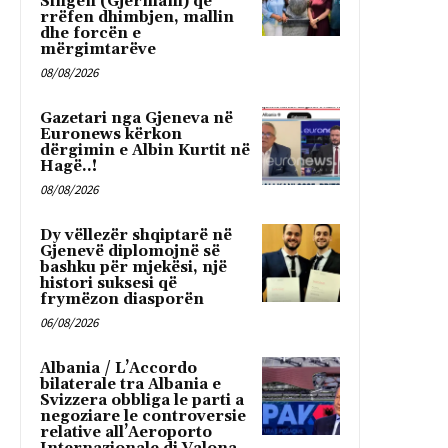
Singen (Gjermani) që
rrëfen dhimbjen, mallin
dhe forcën e
mërgimtarëve
08/08/2026
Gazetari nga Gjeneva në
Euronews kërkon
dërgimin e Albin Kurtit në
Hagë..!
08/08/2026
Dy vëllezër shqiptarë në
Gjenevë diplomojnë së
bashku për mjekësi, një
histori suksesi që
frymëzon diasporën
06/08/2026
Albania / L’Accordo
bilaterale tra Albania e
Svizzera obbliga le parti a
negoziare le controversie
relative all’Aeroporto