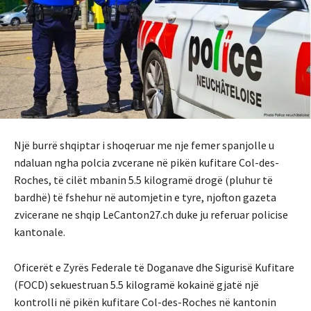
Një burrë shqiptar i shoqeruar me nje femer spanjolle u
ndaluan ngha polcia zvcerane në pikën kufitare Col-des-
Roches, të cilët mbanin 5.5 kilogramë drogë (pluhur të
bardhë) të fshehur në automjetin e tyre, njofton gazeta
zvicerane ne shqip LeCanton27.ch duke ju referuar policise
kantonale.
Oficerët e Zyrës Federale të Doganave dhe Sigurisë Kufitare
(FOCD) sekuestruan 5.5 kilogramë kokainë gjatë një
kontrolli në pikën kufitare Col-des-Roches në kantonin