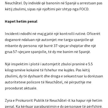
Neuchâtel. Dy individë që banonin në Spanjë u arrestuan pas
këtij zbulimi, sipas një njoftimi për shtyp nga FOCD.
Hapet hetim penal
Incidenti ndodhi në maj gjatë një kontrolli rutinë. Oficerët
doganorë ndaluan një automjet me targa spanjolle që
mbante dy persona: një burrë 37-vjeçar shqiptar dhe një
grua 57-vjeçare spanjolle, të dy me banim në Spanjë.
Një inspektim i plotë i automjetit zbuloi praninë e 5.5
kilogramëve kokainë të fshehur me kujdes. Pas këtij
zbulimi, dy të dyshuarit dhe droga e sekuestruar iu dorëzuan
autoriteteve policore të Neuchâtel, në përputhje me
procedurat aktuale.
Zyra e Prokurorit Publik të Neuchâtel-it ka hapur një hetim
penal. Ka kërkuar paraburgimin e dy personave të përfshirë.