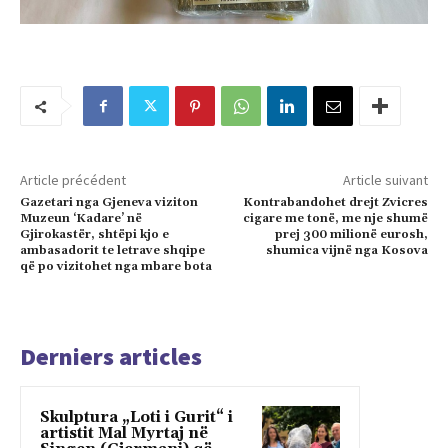
Article précédent
Article suivant
Gazetari nga Gjeneva viziton
Kontrabandohet drejt Zvicres
Muzeun ‘Kadare’ në
cigare me tonë, me nje shumë
Gjirokastër, shtëpi kjo e
prej 300 milionë eurosh,
ambasadorit te letrave shqipe
shumica vijnë nga Kosova
që po vizitohet nga mbare bota
Derniers articles
Skulptura „Loti i Gurit“ i
artistit Mal Myrtaj në