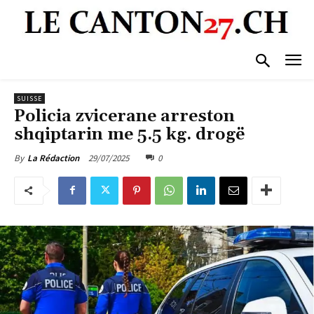
SUISSE
Policia zvicerane arreston
shqiptarin me 5.5 kg. drogë
29/07/2025
0
By
La Rédaction