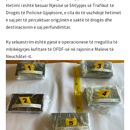
Hetimi i është besuar Njësisë së Shtypjes së Trafikut të
Drogës të Policisë Gjyqësore, e cila do të vazhdojë hetimet
e saj për të përcaktuar origjinën e saktë të drogës dhe
destinacionin e saj përfundimtar.
Ky sekuestrim është pjesë e operacioneve të rregullta të
mbikëqyrjes kufitare të OFDF-së në rajonin e Maleve të
Neuchâtel-it.