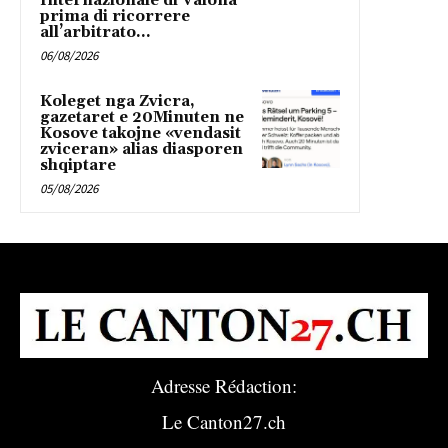
Internazionale di Valona
prima di ricorrere
all’arbitrato...
06/08/2026
Koleget nga Zvicra,
gazetaret e 20Minuten ne
Kosove takojne «vendasit
zviceran» alias diasporen
shqiptare
05/08/2026
Adresse Rédaction:
Le Canton27.ch