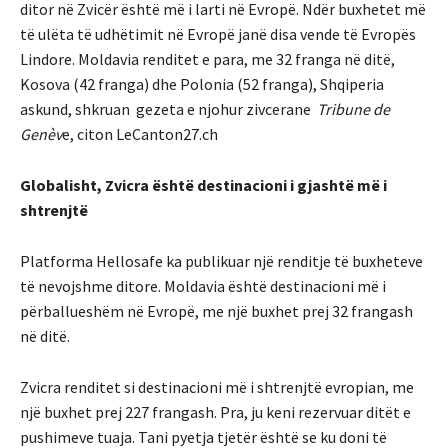
ditor në Zvicër është më i larti në Evropë. Ndër buxhetet më
të ulëta të udhëtimit në Evropë janë disa vende të Evropës
Lindore. Moldavia renditet e para, me 32 franga në ditë,
Kosova (42 franga) dhe Polonia (52 franga), Shqiperia
askund, shkruan gezeta e njohur zivcerane
Tribune de
Genèv
e, citon LeCanton27.ch
Globalisht, Zvicra është destinacioni i gjashtë më i
shtrenjtë
Platforma Hellosafe ka publikuar një renditje të buxheteve
të nevojshme ditore. Moldavia është destinacioni më i
përballueshëm në Evropë, me një buxhet prej 32 frangash
në ditë.
Zvicra renditet si destinacioni më i shtrenjtë evropian, me
një buxhet prej 227 frangash. Pra, ju keni rezervuar ditët e
pushimeve tuaja. Tani pyetja tjetër është se ku doni të