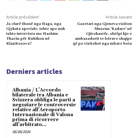
Article précédent
Article suivant
Ja cfarë thonë nga Haga, nga
Gazetari nga Gjeneva viziton
Gjykata speciale, ishte apo nuk
Muzeun ‘Kadare’ në
ishte intervista me Hashim
Gjirokastër, shtëpi kjo e
Thacin për Rubikon në
ambasadorit te letrave shqipe
KlanKosova?
që po vizitohet nga mbare bota
Derniers articles
Albania / L’Accordo
bilaterale tra Albania e
Svizzera obbliga le parti a
negoziare le controversie
relative all’Aeroporto
Internazionale di Valona
prima di ricorrere
all’arbitrato...
06/08/2026