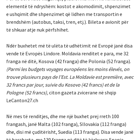
elementë të ndryshëm: kostot e akomodimit, shpenzimet
e ushqimit dhe shpenzimet që lidhen me transportin e
brendshëm (autobus, taksi, tren, etj.). Bileta e avionit për
të shkuar atje nuk përfshihet.
Ndër buxhetet më të ulëta të udhëtimit në Evropë janë disa
vende të Evropës Lindore. Moldavia renditet e para, me 32
franga në ditë, Kosova (42 franga) dhe Polonia (52 franga).
(Parmi les budgets voyages européens les moins élevés, on
trouve plusieurs pays de l’Est. La Moldavie est première, avec
32 francs par jour, suivie du Kosovo (42 francs) et de la
Pologne (52 francs),
citon gazeta zvicerane në shqip
LeCanton27.ch
Në mes të renditjes, dhe me një buxhet prej rreth 100
frangash, janë Malta (102 franga), Sllovakia (112 franga)
dhe, disi më çuditërisht, Suedia (113 franga). Disa vende janë
të barabarta, me 130 franga në ditë të kërkuara: Spanja,