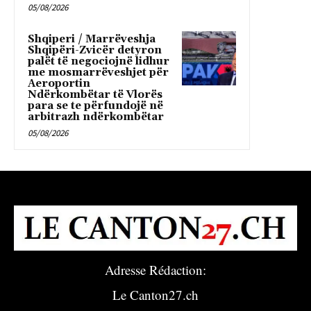
05/08/2026
Shqiperi / Marrëveshja
Shqipëri-Zvicër detyron
palët të negociojnë lidhur
me mosmarrëveshjet për
Aeroportin
Ndërkombëtar të Vlorës
para se te përfundojë në
arbitrazh ndërkombëtar
05/08/2026
Adresse Rédaction:
Le Canton27.ch