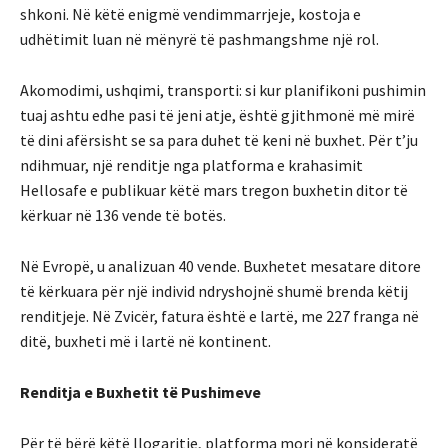
shkoni. Në këtë enigmë vendimmarrjeje, kostoja e
udhëtimit luan në mënyrë të pashmangshme një rol.
Akomodimi, ushqimi, transporti: si kur planifikoni pushimin
tuaj ashtu edhe pasi të jeni atje, është gjithmonë më mirë
të dini afërsisht se sa para duhet të keni në buxhet. Për t’ju
ndihmuar, një renditje nga platforma e krahasimit
Hellosafe e publikuar këtë mars tregon buxhetin ditor të
kërkuar në 136 vende të botës.
Në Evropë, u analizuan 40 vende. Buxhetet mesatare ditore
të kërkuara për një individ ndryshojnë shumë brenda këtij
renditjeje. Në Zvicër, fatura është e lartë, me 227 franga në
ditë, buxheti më i lartë në kontinent.
Renditja e Buxhetit të Pushimeve
Për të bërë këtë llogaritje, platforma mori në konsideratë