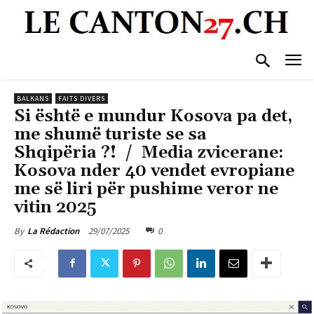
BALKANS
FAITS DIVERS
Si është e mundur Kosova pa det,
me shumë turiste se sa
Shqipëria ?! / Media zvicerane:
Kosova nder 40 vendet evropiane
me së liri për pushime veror ne
vitin 2025
29/07/2025
0
By
La Rédaction