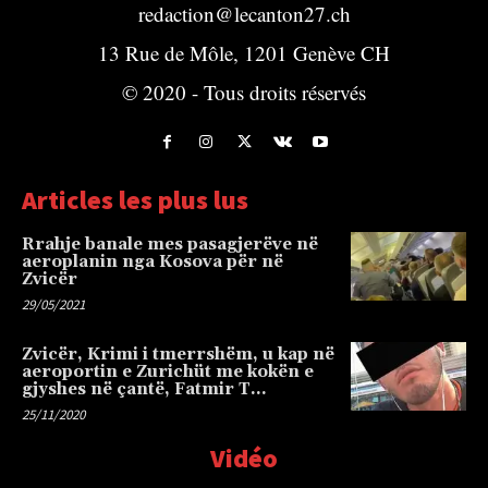
redaction@lecanton27.ch
13 Rue de Môle, 1201 Genève CH
© 2020 - Tous droits réservés
Articles les plus lus
Rrahje banale mes pasagjerëve në
aeroplanin nga Kosova për në
Zvicër
29/05/2021
Zvicër, Krimi i tmerrshëm, u kap në
aeroportin e Zurichüt me kokën e
gjyshes në çantë, Fatmir T…
25/11/2020
Vidéo