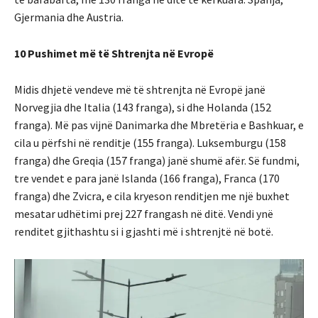
Gjermania dhe Austria.
10 Pushimet më të Shtrenjta në Evropë
Midis dhjetë vendeve më të shtrenjta në Evropë janë
Norvegjia dhe Italia (143 franga), si dhe Holanda (152
franga). Më pas vijnë Danimarka dhe Mbretëria e Bashkuar, e
cila u përfshi në renditje (155 franga). Luksemburgu (158
franga) dhe Greqia (157 franga) janë shumë afër. Së fundmi,
tre vendet e para janë Islanda (166 franga), Franca (170
franga) dhe Zvicra, e cila kryeson renditjen me një buxhet
mesatar udhëtimi prej 227 frangash në ditë. Vendi ynë
renditet gjithashtu si i gjashti më i shtrenjtë në botë.