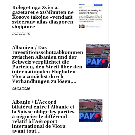
Koleget nga Zvicra,
gazetaret e 20Minuten ne
Kosove takojne «vendasit
zviceran» alias diasporen
shqiptare
05/08/2026
Albanien / Das
Investitionsschutzabkommen
zwischen Albanien und der
Schweiz verpflichtet die
Parteien, den Streit über den
internationalen Flughafen
Vlora zunächst durch
Verhandlungen zu lösen,...
05/08/2026
Albanie / L’Accord
bilatéral entre l’Albanie et
la Suisse oblige les parties
à négocier le différend
relatif à l’Aéroport
international de Vlora
avant tout...