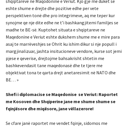
shqiptareve ne Maqodonine e Veriut. Kjo gjë me duket se
eshte shume e drejte dhe pozitive edhe per vete
perspektiven tonë dhe pro integrimeve, aq me teper kur
synojme qe nje dite edhe ne t’i bashkangjitemi familjes se
madhe te BE-së. Kuptohet situata e shqiptareve ne
Maqedonine e Veriut eshte dukshem shume me e mire para
asaj te marrëveshjes se Ohrit ku ishim dikur si nje popull i
margjinalizuar, jashta insitucioneve vendore, kurse sot jemi
pjese e qeverise, drejtojme bahsakrisht shtetin me
bashkevendasit tane maqedonasë dhe te tjere me
objektivat tona te qarta drejt anetaresimit në NATO dhe
BE… »
Shefi i diplomacise se Maqedonise se Veriut: Raportet
me Kosoven dhe Shqiperine jane me shume shume se
fqinjësore dhe miqësore, jane vëllazerore!
Se cfare janë raportet me vendet fqinje, sidomos me