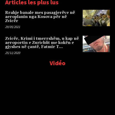
Articles les plus lus
Rrahje banale mes pasagjerëve në
aeroplanin nga Kosova për në
Zvicër
29/05/2021
Zvicër, Krimi i tmerrshëm, u kap në
aeroportin e Zurichüt me kokën e
gjyshes në çantë, Fatmir T…
25/11/2020
Vidéo