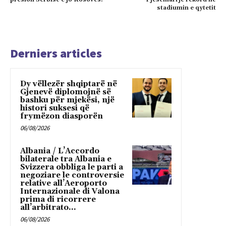
stadiumin e qytetit
Derniers articles
Dy vëllezër shqiptarë në
Gjenevë diplomojnë së
bashku për mjekësi, një
histori suksesi që
frymëzon diasporën
06/08/2026
Albania / L’Accordo
bilaterale tra Albania e
Svizzera obbliga le parti a
negoziare le controversie
relative all’Aeroporto
Internazionale di Valona
prima di ricorrere
all’arbitrato...
06/08/2026