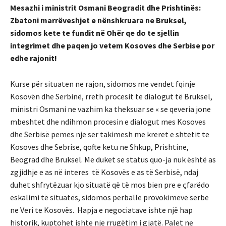
Mesazhi i ministrit Osmani Beogradit dhe Prishtinës:
Zbatoni marrëveshjet e nënshkruara ne Bruksel,
sidomos kete te fundit në Ohër qe do te sjellin
integrimet dhe paqen jo vetem Kosoves dhe Serbise por
edhe rajonit!
Kurse për situaten ne rajon, sidomos me vendet fqinje
Kosovën dhe Serbinë, rreth procesit te dialogut të Bruksel,
ministri Osmani ne vazhim ka theksuar se « se qeveria jone
mbeshtet dhe ndihmon procesin e dialogut mes Kosoves
dhe Serbisë pemes nje ser takimesh me kreret e shtetit te
Kosoves dhe Sebrise, qofte ketu ne Shkup, Prishtine,
Beograd dhe Bruksel. Me duket se status quo-ja nuk është as
zgjidhje e as në interes të Kosovës e as të Serbisë, ndaj
duhet shfrytëzuar kjo situatë që të mos bien pre e çfarëdo
eskalimi të situatës, sidomos perballe provokimeve serbe
ne Veri te Kosovës. Hapja e negociatave ishte një hap
historik, kuptohet ishte nje rrugëtim i gjatë. Palet ne