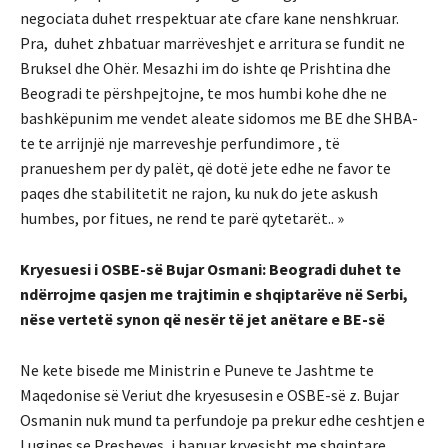
negociata duhet rrespektuar ate cfare kane nenshkruar.
Pra, duhet zhbatuar marrëveshjet e arritura se fundit ne
Bruksel dhe Ohër. Mesazhi im do ishte qe Prishtina dhe
Beogradi te përshpejtojne, te mos humbi kohe dhe ne
bashkëpunim me vendet aleate sidomos me BE dhe SHBA-
te te arrijnjë nje marreveshje perfundimore , të
pranueshem per dy palët, që dotë jete edhe ne favor te
paqes dhe stabilitetit ne rajon, ku nuk do jete askush
humbes, por fitues, ne rend te parë qytetarët.. »
Kryesuesi i OSBE-së Bujar Osmani: Beogradi duhet te
ndërrojme qasjen me trajtimin e shqiptarëve në Serbi,
nëse vertetë synon që nesër të jet anëtare e BE-së
Ne kete bisede me Ministrin e Puneve te Jashtme te
Maqedonise së Veriut dhe kryesusesin e OSBE-së z. Bujar
Osmanin nuk mund ta perfundoje pa prekur edhe ceshtjen e
Lugines se Presheves, i banuar kryesisht me shqiptare