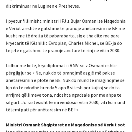
diskriminuar ne Luginen e Presheves.
I pyetur fillimisht ministri i PJ z.Bujar Osmani se Maqedonia
e Veriut a është e gatshme të pranojë anëtarësim ne BE me
kusht me të drejta të pabarabarta, siq e tha dite me pare
kryetarit të Këshillit Evropian, Charles Michel, se BE-ja do
të jetë e gatshme të pranojë anëtarë të rinj në vitin 2030.
Lidhur me kete, kryediplomati i RMV-së z.Osmani eshte
përgjigjur se « Ne, nuk do të pranojmë asgjë më pak se
anëtarësimin e plotë në BE. Nuk do mund te imaginojme se
kjo do të ndodhë brenda 5 apo 8 vitesh por kujtoj se do ta
arrijmë qëllimeve tona, ndoshta ngadsale por me ahpa te
sifgurt. Jo rastësisht kemi vendosur vitin 2030, viti ku mund
të jemi gati për anëtarësim në BE ! »
Ministri Osmani: Shqiptaret ne Maqedonise së Veriut sot
jane shume me mire se sa para marrëveshjes së Ohrit qe