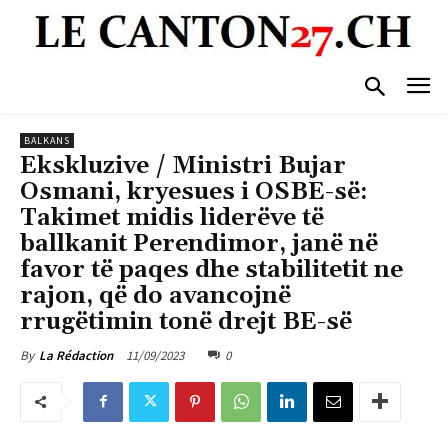
BALKANS
Ekskluzive / Ministri Bujar
Osmani, kryesues i OSBE-së:
Takimet midis liderëve të
ballkanit Perendimor, janë në
favor të paqes dhe stabilitetit ne
rajon, që do avancojnë
rrugëtimin tonë drejt BE-së
11/09/2023
0
By
La Rédaction