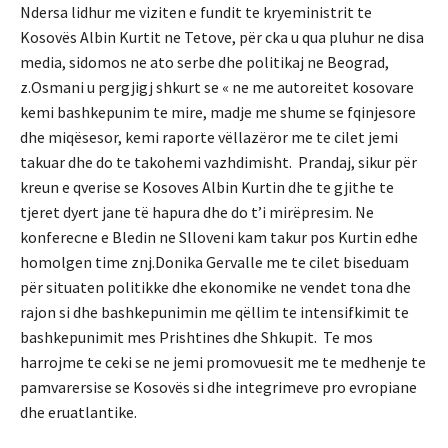
Ndersa lidhur me viziten e fundit te kryeministrit te
Kosovës Albin Kurtit ne Tetove, për cka u qua pluhur ne disa
media, sidomos ne ato serbe dhe politikaj ne Beograd,
z.Osmani u pergjigj shkurt se « ne me autoreitet kosovare
kemi bashkepunim te mire, madje me shume se fqinjesore
dhe miqësesor, kemi raporte vëllazëror me te cilet jemi
takuar dhe do te takohemi vazhdimisht. Prandaj, sikur për
kreun e qverise se Kosoves Albin Kurtin dhe te gjithe te
tjeret dyert jane të hapura dhe do t’i mirëpresim. Ne
konferecne e Bledin ne Slloveni kam takur pos Kurtin edhe
homolgen time znj.Donika Gervalle me te cilet biseduam
për situaten politikke dhe ekonomike ne vendet tona dhe
rajon si dhe bashkepunimin me qëllim te intensifkimit te
bashkepunimit mes Prishtines dhe Shkupit. Te mos
harrojme te ceki se ne jemi promovuesit me te medhenje te
pamvarersise se Kosovës si dhe integrimeve pro evropiane
dhe eruatlantike.