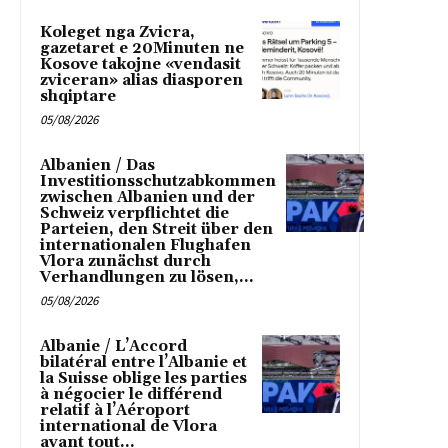
Koleget nga Zvicra,
gazetaret e 20Minuten ne
Kosove takojne «vendasit
zviceran» alias diasporen
shqiptare
05/08/2026
Albanien / Das
Investitionsschutzabkommen
zwischen Albanien und der
Schweiz verpflichtet die
Parteien, den Streit über den
internationalen Flughafen
Vlora zunächst durch
Verhandlungen zu lösen,...
05/08/2026
Albanie / L’Accord
bilatéral entre l’Albanie et
la Suisse oblige les parties
à négocier le différend
relatif à l’Aéroport
international de Vlora
avant tout...