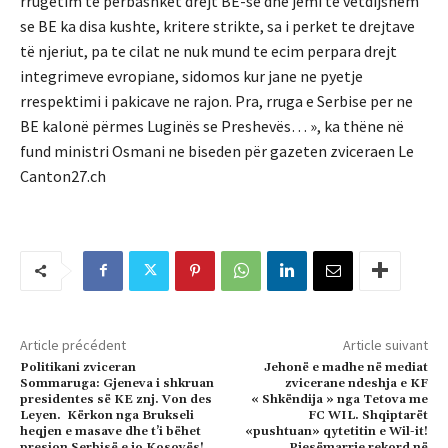
rrugetim te perbashket drejt BE-së dhe jemi te vetdijshem
se BE ka disa kushte, kritere strikte, sa i perket te drejtave
të njeriut, pa te cilat ne nuk mund te ecim perpara drejt
integrimeve evropiane, sidomos kur jane ne pyetje
rrespektimi i pakicave ne rajon. Pra, rruga e Serbise per ne
BE kalonë përmes Luginës se Preshevës… », ka thëne në
fund ministri Osmani ne biseden për gazeten zviceraen Le
Canton27.ch
Article précédent
Article suivant
Politikani zviceran
Jehonë e madhe në mediat
Sommaruga: Gjeneva i shkruan
zvicerane ndeshja e KF
presidentes së KE znj. Von des
« Shkëndija » nga Tetova me
Leyen. Kërkon nga Brukseli
FC WIL. Shqiptarët
heqjen e masave dhe t’i bëhet
«pushtuan» qytetitin e Wil-it!
presion Serbisë e jo Kosovës!
Pjesëmarrje rekord në