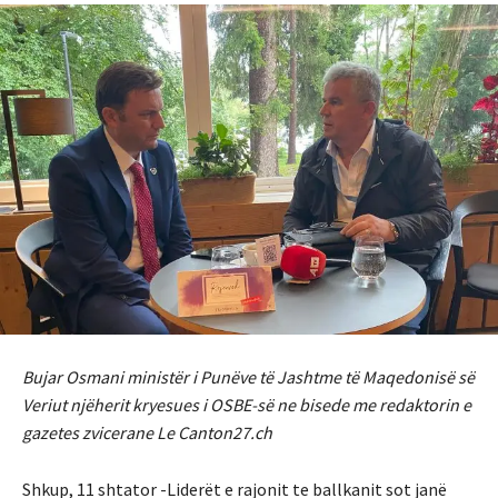
Bujar Osmani ministër i Punëve të Jashtme të Maqedonisë së
Veriut njëherit kryesues i OSBE-së ne bisede me redaktorin e
gazetes zvicerane Le Canton27.ch
Shkup, 11 shtator -Liderët e rajonit te ballkanit sot janë