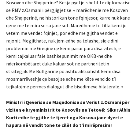
Kosovën dhe Shqiperinë? Kesja pyetje shefit te diplomacise
se RMV z.Osmani i përgjigjet se « marëdhenie me Kosoven
dhe Shqiperinë, ne historikun tone fqinjesor, kurre nuk kane
qene me te mira se sa jane sot. Marëdhenie te tilla kemi jo
vetem me vendet fqinjet, por edhe me gijtha vendet e
rajonit. Megjithate, nuk jem edhe pa telashe, siq e dini
problemin me Greqine qe kemi pasur para disa vitesh, e
kemi tajkaluar fale bashkepunimit me OKB-ne dhe
nderkombëtaret duke kaluar sot ne partneritetin
strategjik. Me Bullgarine po ashtu aktualisht kemi disa
mosmarrëveshje qe besoj se edhe me këtë vend do t’i
tejkalojme permes dialogut dhe bisedimeve bilaterale. »
Ministri i Qeverise se Maqedonise se Veriut z.Osmani për
viziten e kryeministrit te Kosovës ne Tetovë: Sikur Albin
Kurti edhe te gjithe te tjeret nga Kosova jane dyert e
hapura në vendit tone te cilët do t’i mirëpresim!