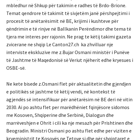
mbledhur në Shkup për takimin e radhes të Brdo-Brione.
Temat qendrore të takimit të sivjetëm janë përshpejtimi i
procesit të anëtarësimit në BE, krijimi i kushteve për
qëndrimin e të rinjve në Ballkanin Perëndimor dhe tema të
tjera me interes per rajonin. Ne prag te këtij takimi gazeta
zvicerane ne shqip Le Canton27.ch ka zhvilluar nje
interviste ekskluzive me z.Bujar Osmani ministër i Punëve
të Jashtme të Maqedonisë së Veriut njëherit edhe kryesues i
OSBE-së.
Ne kete bisede z.Osmani flet për aktualitetin dhe gjendjen
e politikës së jashtme të këtij vendi, në kontekst të
agjendës së intensifikuar për anëtarësim në BE deri në vitin
2030. Ai po ashtu flet per marëdhëniet fqinjësore sidomos
me Kosoven, Shqiperine dhe Serbinë, Dialogun dhe
marrëveshjen e Ohrit i cili ka nje mesazh për Prishtinen dhe
Beogradin. Ministri Osmani po ashtu flet edhe per viziten e
kryeministrit te Kosovës ne Tetove si dhe për shqiptaret e