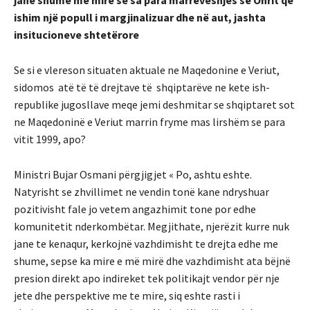
ishim një popull i margjinalizuar dhe në aut, jashta
insitucioneve shtetërore
Se si e vlereson situaten aktuale ne Maqedonine e Veriut,
sidomos atë të të drejtave të shqiptarëve ne kete ish-
republike jugosllave meqe jemi deshmitar se shqiptaret sot
ne Maqedoninë e Veriut marrin fryme mas lirshëm se para
vitit 1999, apo?
Ministri Bujar Osmani përgjigjet « Po, ashtu eshte.
Natyrisht se zhvillimet ne vendin tonë kane ndryshuar
pozitivisht fale jo vetem angazhimit tone por edhe
komunitetit nderkombëtar. Megjithate, njerëzit kurre nuk
jane te kenaqur, kerkojnë vazhdimisht te drejta edhe me
shume, sepse ka mire e më mirë dhe vazhdimisht ata bëjnë
presion direkt apo indireket tek politikajt vendor për nje
jete dhe perspektive me te mire, siq eshte rasti i