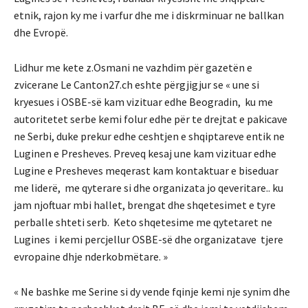
etnik, rajon ky me i varfur dhe me i diskrminuar ne ballkan
dhe Evropë.
Lidhur me kete z.Osmani ne vazhdim për gazetën e
zvicerane Le Canton27.ch eshte përgjigjur se « une si
kryesues i OSBE-së kam vizituar edhe Beogradin, ku me
autoritetet serbe kemi folur edhe për te drejtat e pakicave
ne Serbi, duke prekur edhe ceshtjen e shqiptareve entik ne
Luginen e Presheves. Preveq kesaj une kam vizituar edhe
Lugine e Presheves meqerast kam kontaktuar e biseduar
me liderë, me qyterare si dhe organizata jo qeveritare.. ku
jam njoftuar mbi hallet, brengat dhe shqetesimet e tyre
perballe shteti serb. Keto shqetesime me qytetaret ne
Lugines i kemi percjellur OSBE-së dhe organizatave tjere
evropaine dhje nderkobmëtare. »
« Ne bashke me Serine si dy vende fqinje kemi nje synim dhe