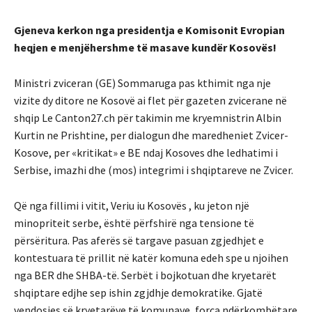
Gjeneva kerkon nga presidentja e Komisonit Evropian
heqjen e menjëhershme të masave kundër Kosovës!
Ministri zviceran (GE) Sommaruga pas kthimit nga nje
vizite dy ditore ne Kosovë ai flet për gazeten zvicerane në
shqip Le Canton27.ch për takimin me kryemnistrin Albin
Kurtin ne Prishtine, per dialogun dhe maredheniet Zvicer-
Kosove, per «kritikat» e BE ndaj Kosoves dhe ledhatimi i
Serbise, imazhi dhe (mos) integrimi i shqiptareve ne Zvicer.
Që nga fillimi i vitit, Veriu iu Kosovës , ku jeton një
minopriteit serbe, është përfshirë nga tensione të
përsëritura. Pas aferës së targave pasuan zgjedhjet e
kontestuara të prillit në katër komuna edeh spe u njoihen
nga BER dhe SHBA-të. Serbët i bojkotuan dhe kryetarët
shqiptare edjhe sep ishin zgjdhje demokratike. Gjatë
vendosjes së kryetarëve të komunave, forca ndërkombëtare