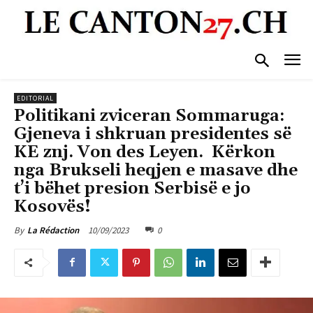
EDITORIAL
Politikani zviceran Sommaruga:
Gjeneva i shkruan presidentes së
KE znj. Von des Leyen. Kërkon
nga Brukseli heqjen e masave dhe
t’i bëhet presion Serbisë e jo
Kosovës!
10/09/2023
0
By
La Rédaction