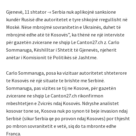
Gjenevë, 11 shtator -« Serbia nuk aplikojnë sanksione
kundër Rusisë dhe autoritetet e tyre shkojnë rregullisht në
Moskë. Nëse mbrojmë sovranitetin e Ukrainës, duhet të
mbrojmë edhe atë të Kosovës”, ka thënë ne një interviste
për gazetën zvicerane ne shqip Le Canton27.ch z. Carlo
Sommaruga, Këshilltar i Shtetit të Gjenevës, njeherit
anëtar i Komisionit të Politikës së Jashtme.
Carlo Sommaruga, posa ka vizituar autoritetet shteterore
te Kosovës në një situate te brishte me Serbinë.
Sommaruga, pas vizites se tij ne Kosove, për gazetën
zvicerane ne shqip Le Canton27.ch rikonfirmon
mbeshtetjen e Zvicrës ndaj Kosovës. Ndryshe analistet
kosovar tone se, Kosova nuk po synon të beje invasion ndaj
Serbisë (sikur Serbia qe po provon ndaj Kosoves) por thjesht
po mbron sovranitetit e vetë, siq do ta mbronte edhe
Franca.