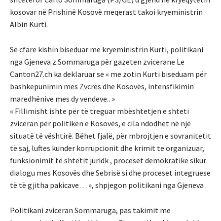
kosovar në Prishinë Kosovë meqerast takoi kryeministrin
Albin Kurti.
Se cfare kishin biseduar me kryeministrin Kurti, politikani
nga Gjeneva z.Sommaruga për gazeten zvicerane Le
Canton27.ch ka deklaruar se « me zotin Kurti biseduam për
bashkepunimin mes Zvcres dhe Kosovës, intensfikimin
maredhënive mes dy vendeve.. »
« Fillimisht ishte për të treguar mbështetjen e shteti
zviceran për politikën e Kosovës, e cila ndodhet në një
situatë të vështirë. Bëhet fjalë, për mbrojtjen e sovranitetit
të saj, luftes kunder korrupcionit dhe krimit te organizuar,
funksionimit të shtetit juridk , proceset demokratike sikur
dialogu mes Kosovës dhe Sebrisë si dhe proceset integruese
të të gjitha pakicave… », shpjegon politikani nga Gjeneva .
Politikani zviceran Sommaruga, pas takimit me