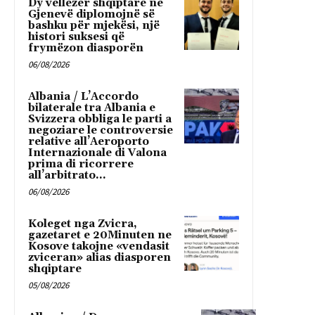
Dy vëllezër shqiptarë në
Gjenevë diplomojnë së
bashku për mjekësi, një
histori suksesi që
frymëzon diasporën
06/08/2026
Albania / L’Accordo
bilaterale tra Albania e
Svizzera obbliga le parti a
negoziare le controversie
relative all’Aeroporto
Internazionale di Valona
prima di ricorrere
all’arbitrato...
06/08/2026
Koleget nga Zvicra,
gazetaret e 20Minuten ne
Kosove takojne «vendasit
zviceran» alias diasporen
shqiptare
05/08/2026