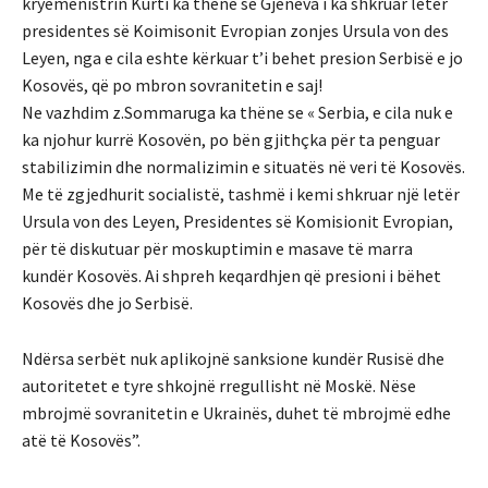
kryemenistrin Kurti ka thëne se Gjeneva i ka shkruar letër
presidentes së Koimisonit Evropian zonjes Ursula von des
Leyen, nga e cila eshte kërkuar t’i behet presion Serbisë e jo
Kosovës, që po mbron sovranitetin e saj!
Ne vazhdim z.Sommaruga ka thëne se « Serbia, e cila nuk e
ka njohur kurrë Kosovën, po bën gjithçka për ta penguar
stabilizimin dhe normalizimin e situatës në veri të Kosovës.
Me të zgjedhurit socialistë, tashmë i kemi shkruar një letër
Ursula von des Leyen, Presidentes së Komisionit Evropian,
për të diskutuar për moskuptimin e masave të marra
kundër Kosovës. Ai shpreh keqardhjen që presioni i bëhet
Kosovës dhe jo Serbisë.
Ndërsa serbët nuk aplikojnë sanksione kundër Rusisë dhe
autoritetet e tyre shkojnë rregullisht në Moskë. Nëse
mbrojmë sovranitetin e Ukrainës, duhet të mbrojmë edhe
atë të Kosovës”.