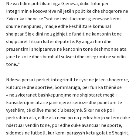
Ne vazhdim politikani nga Gjeneva, duke folur për
integrimin e kosovarëve në jetën politike dhe shoqerore ne
Zvicër ka thëne se “sot ne institucionet gjenevase kemi
shume nenpunes , madje edhe këshilltarë komunal
shqiptar. Siq e dini ne zgjdhjet e fundit ne kantonin tonë
shqiptaret fituan kater deputetë. Ky angazhim dhe
prezentim i shqiptareve ne kantonin tone deshmon se ata
jane te zote dhe shembull suksesi dhe integrimi ne vendin
tone..“
Ndërsa përsa i përket integrimit të tyre në jetën shoqërore,
kulturore dhe sportive, Sommaruga, per fun ka thënë se
« ne zviceranet bashkepunojme me shqiptaret meqë i
konsiderojme ata se janë njerëz seriozë dhe punëtorë të
vyeshëm, të cilëve mund t’u besojmë. Sikur ne që po i
perkrahim ata, edhe ata neve po na perkrahin jo vetem duke
ndertuar vendin tonë, por edhe duke avancuar ne sporte,
sidomos ne futboll, kur kemi parasysh ketu golat e Shaqirit,