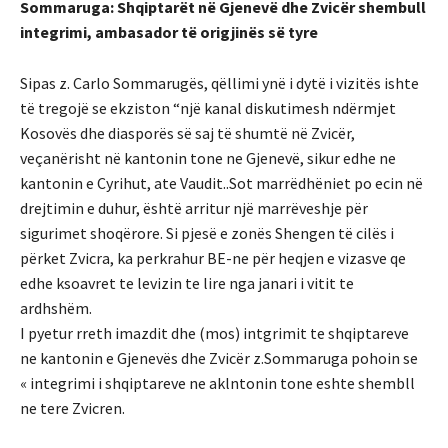
Sommaruga: Shqiptarët në Gjenevë dhe Zvicër shembull
integrimi, ambasador të origjinës së tyre
Sipas z. Carlo Sommarugës, qëllimi ynë i dytë i vizitës ishte
të tregojë se ekziston “një kanal diskutimesh ndërmjet
Kosovës dhe diasporës së saj të shumtë në Zvicër,
veçanërisht në kantonin tone ne Gjenevë, sikur edhe ne
kantonin e Cyrihut, ate Vaudit..Sot marrëdhëniet po ecin në
drejtimin e duhur, është arritur një marrëveshje për
sigurimet shoqërore. Si pjesë e zonës Shengen të cilës i
përket Zvicra, ka perkrahur BE-ne për heqjen e vizasve qe
edhe ksoavret te levizin te lire nga janari i vitit te
ardhshëm.
I pyetur rreth imazdit dhe (mos) intgrimit te shqiptareve
ne kantonin e Gjenevës dhe Zvicër z.Sommaruga pohoin se
« integrimi i shqiptareve ne aklntonin tone eshte shembll
ne tere Zvicren.