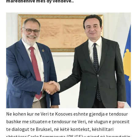
maredhënive mes dy vendeve..
Ne kohen kur ne Veri te Kosoves eshnte gjendja e tendosur
bashke me situaten e tendosur ne Veri, në vlugun e procesit
te dialogut te Bruksel, në këtë kontekst, këshilltari
shtetëror Carlo Sommaruga (PS/GE) u gjend në kryeqytetin