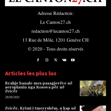
Adresse Rédaction:
Le Canton27.ch
redaction@lecanton27.ch
13 Rue de Môle, 1201 Genève CH
© 2020 - Tous droits réservés
Articles les plus lus
Rrahje banale mes pasagjerëve në
aeroplanin nga Kosova për në
Zvicër
29/05/2021
Zvicër, Krimi i tmerrshëm, u kap në