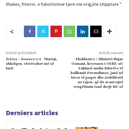
Xhakes, Ymerin.. e fubollisteve tjere me origjine shqiptare ”.
Article précédent
Article suivant
Zvicra – Kosova 2:2 . Muriqi,
Ekskluzive / Ministri Bujar
shkelqeu, vlerësohet më së
Osmani, kryesues i OSBE-së:
larti
Takimet midis liderëve të
ballkanit Perendimor, janë në
favor të paqes dhe stabilitetit
ne rajon, që do avancojnë
rrugëtimin tonë drejt BE-së
Derniers articles