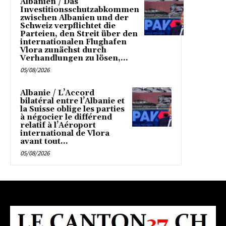
Albanien / Das
Investitionsschutzabkommen
zwischen Albanien und der
Schweiz verpflichtet die
Parteien, den Streit über den
internationalen Flughafen
Vlora zunächst durch
Verhandlungen zu lösen,...
05/08/2026
Albanie / L’Accord
bilatéral entre l’Albanie et
la Suisse oblige les parties
à négocier le différend
relatif à l’Aéroport
international de Vlora
avant tout...
05/08/2026