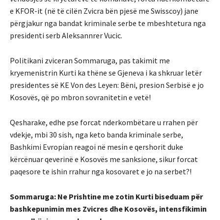
e KFOR-it (në të cilën Zvicra bën pjesë me Swisscoy) jane
përgjakur nga bandat kriminale serbe te mbeshtetura nga
presidenti serb Aleksannrer Vucic.
Politikani zviceran Sommaruga, pas takimit me
kryemenistrin Kurti ka thëne se Gjeneva i ka shkruar letër
presidentes së KE Von des Leyen: Bëni, presion Serbisë e jo
Kosovës, që po mbron sovranitetin e vetë!
Qesharake, edhe pse forcat nderkombëtare u rrahen për
vdekje, mbi 30 sish, nga keto banda kriminale serbe,
Bashkimi Evropian reagoi në mesin e qershorit duke
kërcënuar qeverinë e Kosovës me sanksione, sikur forcat
paqesore te ishin rrahur nga kosovaret e jo na serbet?!
Sommaruga: Ne Prishtine me zotin Kurti biseduam për
bashkepunimin mes Zvicres dhe Kosovës, intensfikimin