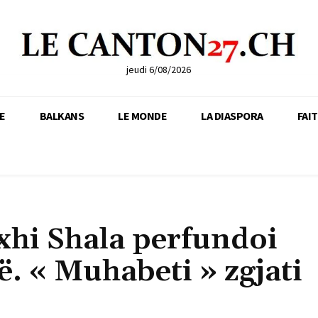
jeudi 6/08/2026
E
BALKANS
LE MONDE
LA DIASPORA
FAI
xhi Shala perfundoi
ë. « Muhabeti » zgjati