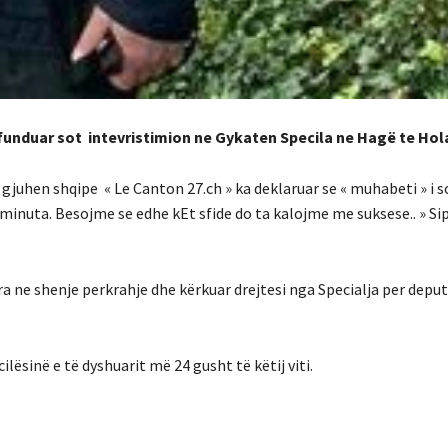
erfunduar sot intevristimion ne Gykaten Specila ne Hagë te Ho
 gjuhen shqipe « Le Canton 27.ch » ka deklaruar se « muhabeti » i 
inuta. Besojme se edhe kEt sfide do ta kalojme me suksese.. » Sipa
a ne shenje perkrahje dhe kërkuar drejtesi nga Specialja per depu
ilësinë e të dyshuarit më 24 gusht të këtij viti.