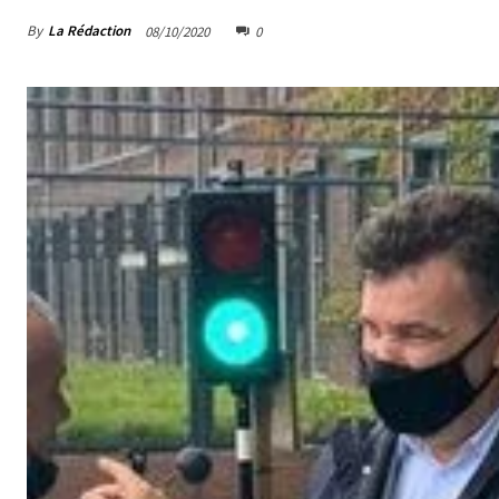
By
La Rédaction
08/10/2020
0