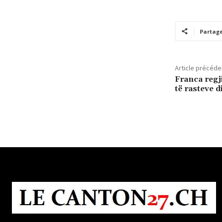
Partag
Article précéde
Franca regj
të rasteve 