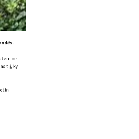
landës.
sotem ne
s tij, ky
tetin