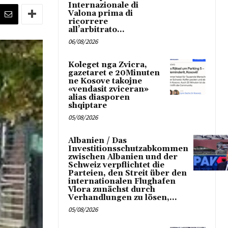
Internazionale di
Valona prima di
ricorrere
all’arbitrato...
06/08/2026
Koleget nga Zvicra,
gazetaret e 20Minuten
ne Kosove takojne
«vendasit zviceran»
alias diasporen
shqiptare
05/08/2026
Albanien / Das
Investitionsschutzabkommen
zwischen Albanien und der
Schweiz verpflichtet die
Parteien, den Streit über den
internationalen Flughafen
Vlora zunächst durch
Verhandlungen zu lösen,...
05/08/2026