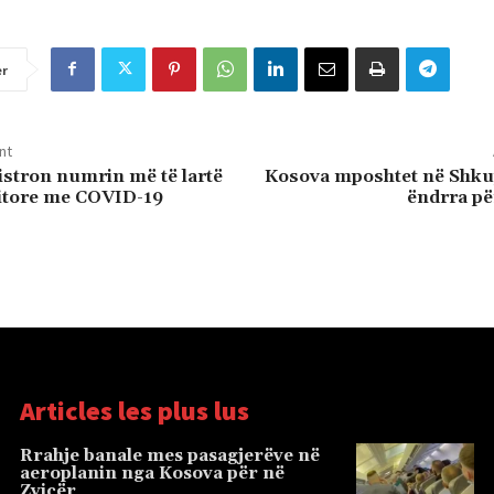
er
nt
istron numrin më të lartë
Kosova mposhtet në Shku
ditore me COVID-19
ëndrra pë
Articles les plus lus
Rrahje banale mes pasagjerëve në
aeroplanin nga Kosova për në
Zvicër