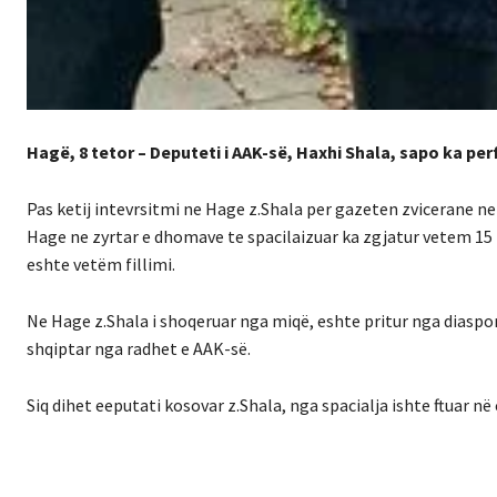
Hagë, 8 tetor – Deputeti i AAK-së, Haxhi Shala, sapo ka p
Pas ketij intevrsitmi ne Hage z.Shala per gazeten zvicerane ne
Hage ne zyrtar e dhomave te spacilaizuar ka zgjatur vetem 15 m
eshte vetëm fillimi.
Ne Hage z.Shala i shoqeruar nga miqë, eshte pritur nga diaspor
shqiptar nga radhet e AAK-së.
Siq dihet eeputati kosovar z.Shala, nga spacialja ishte ftuar në c