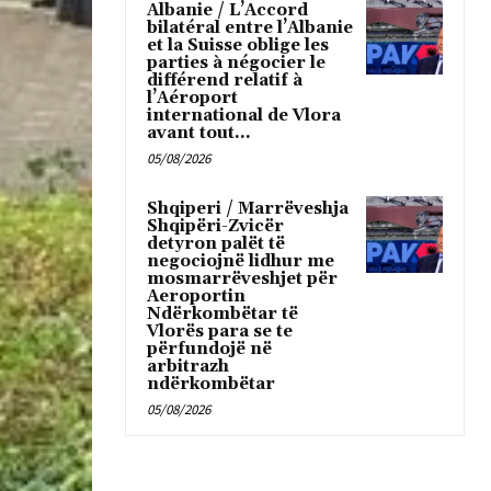
Albanie / L’Accord
bilatéral entre l’Albanie
et la Suisse oblige les
parties à négocier le
différend relatif à
l’Aéroport
international de Vlora
avant tout...
05/08/2026
Shqiperi / Marrëveshja
Shqipëri-Zvicër
detyron palët të
negociojnë lidhur me
mosmarrëveshjet për
Aeroportin
Ndërkombëtar të
Vlorës para se te
përfundojë në
arbitrazh
ndërkombëtar
05/08/2026