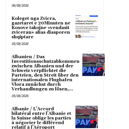
06/08/2026
Koleget nga Zvicra,
gazetaret e 20Minuten ne
Kosove takojne «vendasit
zviceran» alias diasporen
shqiptare
05/08/2026
Albanien / Das
Investitionsschutzabkommen
zwischen Albanien und der
Schweiz verpflichtet die
Parteien, den Streit über den
internationalen Flughafen
Vlora zunächst durch
Verhandlungen zu lösen,...
05/08/2026
Albanie / L’Accord
bilatéral entre l’Albanie et
la Suisse oblige les parties
à négocier le différend
relatif à l’Aéroport