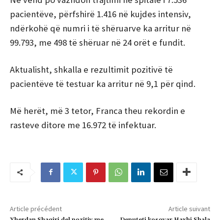
pacientëve, përfshirë 1.416 në kujdes intensiv,
ndërkohë që numri i të shëruarve ka arritur në
99.793, me 498 të shëruar në 24 orët e fundit.
Aktualisht, shkalla e rezultimit pozitivë të
pacientëve të testuar ka arritur në 9,1 për qind.
Më herët, më 3 tetor, Franca theu rekordin e
rasteve ditore me 16.972 të infektuar.
Article précédent
Article suivant
Xherdan Shaqiri del pozitiv me
Deputeti kosovar Haxhi Shala