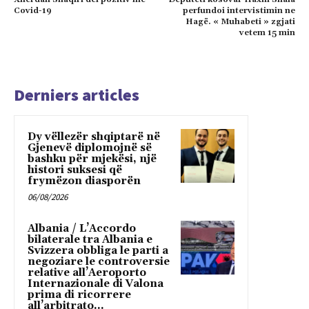
Covid-19
perfundoi intervistimin ne
Hagë. « Muhabeti » zgjati
vetem 15 min
Derniers articles
Dy vëllezër shqiptarë në
Gjenevë diplomojnë së
bashku për mjekësi, një
histori suksesi që
frymëzon diasporën
06/08/2026
Albania / L’Accordo
bilaterale tra Albania e
Svizzera obbliga le parti a
negoziare le controversie
relative all’Aeroporto
Internazionale di Valona
prima di ricorrere
all’arbitrato...