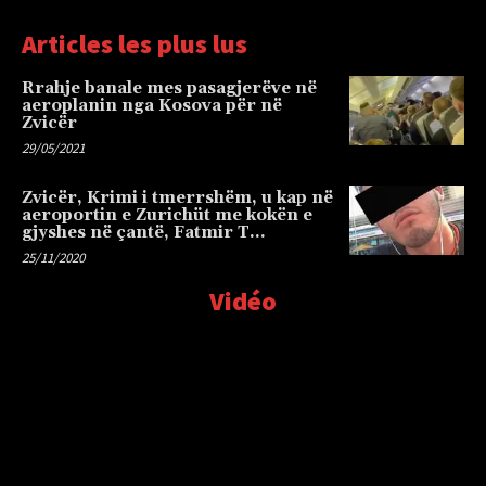
Articles les plus lus
Rrahje banale mes pasagjerëve në
aeroplanin nga Kosova për në
Zvicër
29/05/2021
Zvicër, Krimi i tmerrshëm, u kap në
aeroportin e Zurichüt me kokën e
gjyshes në çantë, Fatmir T…
25/11/2020
Vidéo