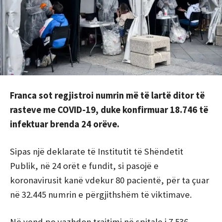
Franca sot regjistroi numrin më të lartë ditor të
rasteve me COVID-19, duke konfirmuar 18.746 të
infektuar brenda 24 orëve.
Sipas një deklarate të Institutit të Shëndetit
Publik, në 24 orët e fundit, si pasojë e
koronavirusit kanë vdekur 80 pacientë, për ta çuar
në 32.445 numrin e përgjithshëm të viktimave.
Në vend po vazhdon trajtimi në spitale i 7.536