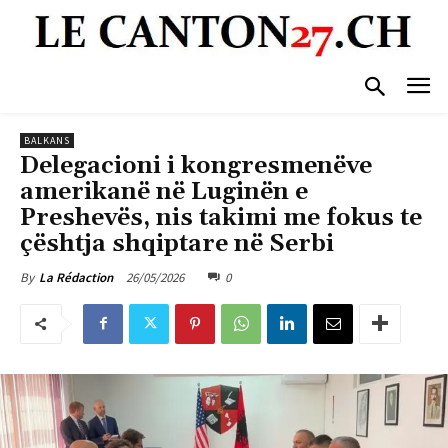
BALKANS
Delegacioni i kongresmenëve
amerikanë në Luginën e
Preshevës, nis takimi me fokus te
çështja shqiptare në Serbi
26/05/2026
0
By
La Rédaction