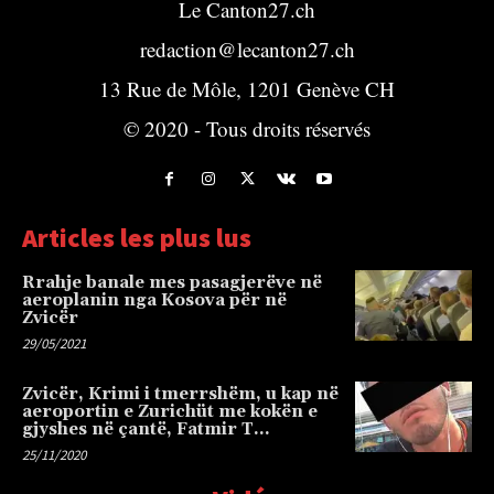
Le Canton27.ch
redaction@lecanton27.ch
13 Rue de Môle, 1201 Genève CH
© 2020 - Tous droits réservés
Articles les plus lus
Rrahje banale mes pasagjerëve në
aeroplanin nga Kosova për në
Zvicër
29/05/2021
Zvicër, Krimi i tmerrshëm, u kap në
aeroportin e Zurichüt me kokën e
gjyshes në çantë, Fatmir T…
25/11/2020