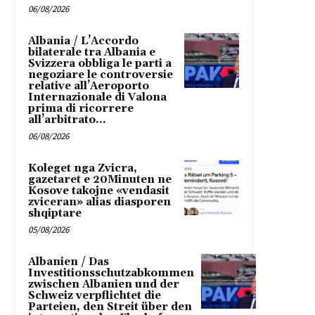
06/08/2026
Albania / L’Accordo
bilaterale tra Albania e
Svizzera obbliga le parti a
negoziare le controversie
relative all’Aeroporto
Internazionale di Valona
prima di ricorrere
all’arbitrato...
06/08/2026
Koleget nga Zvicra,
gazetaret e 20Minuten ne
Kosove takojne «vendasit
zviceran» alias diasporen
shqiptare
05/08/2026
Albanien / Das
Investitionsschutzabkommen
zwischen Albanien und der
Schweiz verpflichtet die
Parteien, den Streit über den