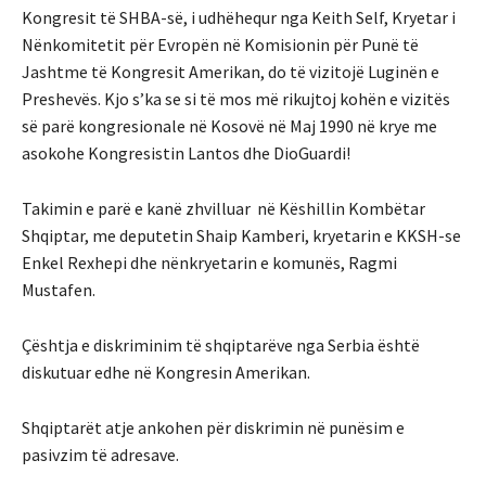
Kongresit të SHBA-së, i udhëhequr nga Keith Self, Kryetar i
Nënkomitetit për Evropën në Komisionin për Punë të
Jashtme të Kongresit Amerikan, do të vizitojë Luginën e
Preshevës. Kjo s’ka se si të mos më rikujtoj kohën e vizitës
së parë kongresionale në Kosovë në Maj 1990 në krye me
asokohe Kongresistin Lantos dhe DioGuardi!
Takimin e parë e kanë zhvilluar në Këshillin Kombëtar
Shqiptar, me deputetin Shaip Kamberi, kryetarin e KKSH-se
Enkel Rexhepi dhe nënkryetarin e komunës, Ragmi
Mustafen.
Çështja e diskriminim të shqiptarëve nga Serbia është
diskutuar edhe në Kongresin Amerikan.
Shqiptarët atje ankohen për diskrimin në punësim e
pasivzim të adresave.