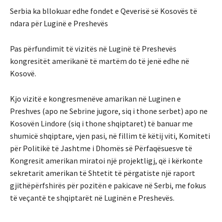
Serbia ka bllokuar edhe fondet e Qeverisë së Kosovës të
ndara për Luginë e Preshevës
Pas përfundimit të vizitës në Luginë të Preshevës
kongresitët amerikanë të martëm do të jenë edhe në
Kosovë.
Kjo vizitë e kongresmenëve amarikan në Luginen e
Preshves (apo ne Sebrine jugore, siq i thone serbet) apo ne
Kosovën Lindore (siq i thone shqiptaret) të banuar me
shumicë shqiptare, vjen pasi, në fillim të këtij viti, Komiteti
për Politikë të Jashtme i Dhomës së Përfaqësuesve të
Kongresit amerikan miratoi një projektligj, që i kërkonte
sekretarit amerikan të Shtetit të përgatiste një raport
gjithëpërfshirës për pozitën e pakicave në Serbi, me fokus
të veçantë te shqiptarët në Luginën e Preshevës.