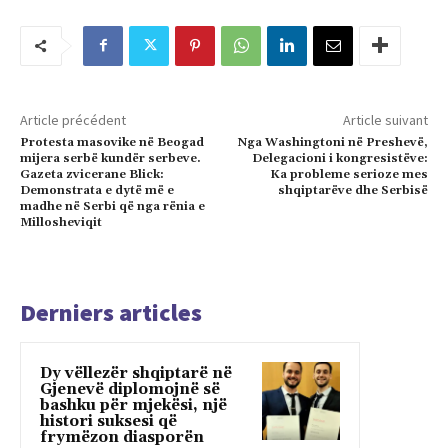
Article précédent
Article suivant
Protesta masovike në Beogad
Nga Washingtoni në Preshevë,
mijera serbë kundër serbeve.
Delegacioni i kongresistëve:
Gazeta zvicerane Blick:
Ka probleme serioze mes
Demonstrata e dytë më e
shqiptarëve dhe Serbisë
madhe në Serbi që nga rënia e
Millosheviqit
Derniers articles
Dy vëllezër shqiptarë në
Gjenevë diplomojnë së
bashku për mjekësi, një
histori suksesi që
frymëzon diasporën