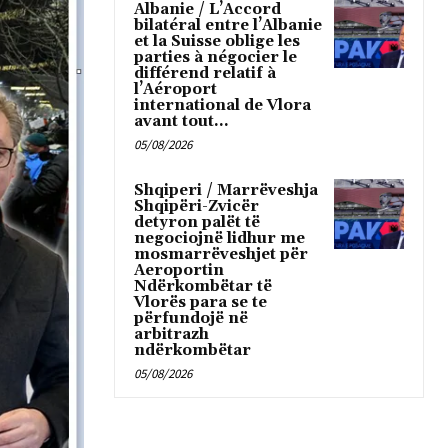
Albanie / L’Accord
bilatéral entre l’Albanie
et la Suisse oblige les
parties à négocier le
différend relatif à
l’Aéroport
international de Vlora
avant tout...
05/08/2026
Shqiperi / Marrëveshja
Shqipëri-Zvicër
detyron palët të
negociojnë lidhur me
mosmarrëveshjet për
Aeroportin
Ndërkombëtar të
Vlorës para se te
përfundojë në
arbitrazh
ndërkombëtar
05/08/2026