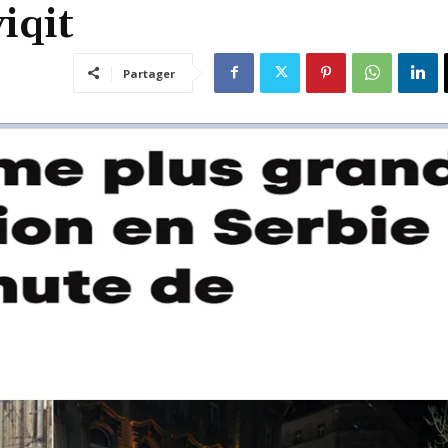
iqit
Partager