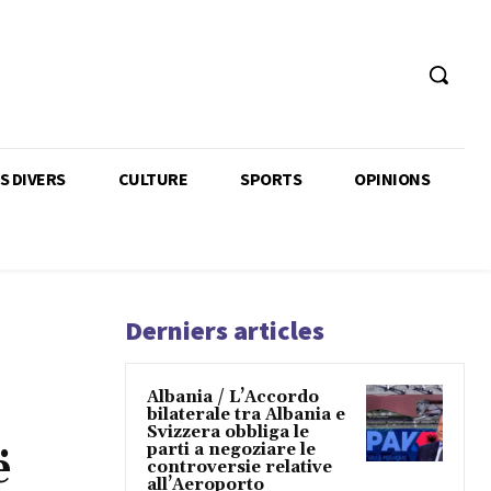
TS DIVERS
CULTURE
SPORTS
OPINIONS
Derniers articles
Albania / L’Accordo
bilaterale tra Albania e
Svizzera obbliga le
parti a negoziare le
ë
controversie relative
all’Aeroporto