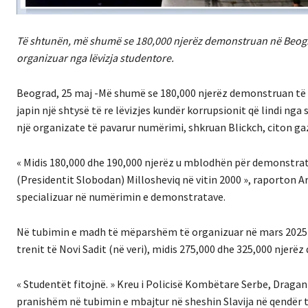
Të shtunën, më shumë se 180,000 njerëz demonstruan në Beogra
organizuar nga lëvizja studentore.
Beograd, 25 maj -Më shumë se 180,000 njerëz demonstruan të 
japin një shtysë të re lëvizjes kundër korrupsionit që lindi ng
një organizate të pavarur numërimi, shkruan Blickch, citon g
« Midis 180,000 dhe 190,000 njerëz u mblodhën për demonstra
(Presidentit Slobodan) Millosheviq në vitin 2000 », raporton A
specializuar në numërimin e demonstratave.
Në tubimin e madh të mëparshëm të organizuar në mars 2025 nga
trenit të Novi Sadit (në veri), midis 275,000 dhe 325,000 njerë
« Studentët fitojnë. » Kreu i Policisë Kombëtare Serbe, Dragan 
pranishëm në tubimin e mbajtur në sheshin Slavija në qendër t