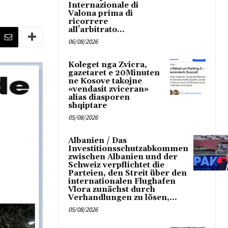
Internazionale di
Valona prima di
ricorrere
all’arbitrato...
06/08/2026
Koleget nga Zvicra,
gazetaret e 20Minuten
ne Kosove takojne
«vendasit zviceran»
alias diasporen
shqiptare
05/08/2026
Albanien / Das
Investitionsschutzabkommen
zwischen Albanien und der
Schweiz verpflichtet die
Parteien, den Streit über den
internationalen Flughafen
Vlora zunächst durch
Verhandlungen zu lösen,...
05/08/2026