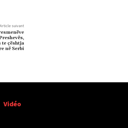
Article suivant
gresmenëve
Preshevës,
 te çështja
re në Serbi
Vidéo