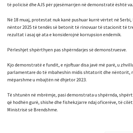
të policisë dhe AJS për pjesëmarrjen në demonstratë është v
Në 18 muaj, protestat nuk kanë pushuar kurrë vërtet në Serbi,
nëntor 2025 të tendës së betonit të rinovuar të stacionit të tren
rezultat i asaj që ata e konsiderojnë korrupsion endemik.
Përleshjet shpërthyen pas shpërndarjes së demonstruesve.
Kjo demonstratë e fundit, e njoftuar disa javë më parë, u zhvill
parlamentare do të mbaheshin midis shtatorit dhe nëntorit, më 
mëparshme u mbajtën në dhjetor 2023.
Të shtunën në mbrëmje, pasi demonstrata u shpërnda, shpërth
që hodhën gurë, shishe dhe fishekzjarre ndaj oficerëve, të cilë
Ministrisë së Brendshme.