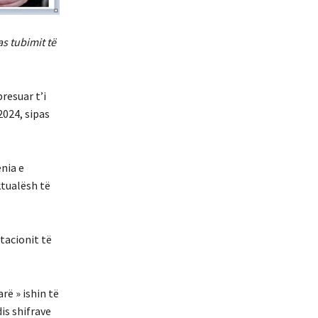
s tubimit të
resuar t’i
2024, sipas
nia e
ktualësh të
tacionit të
rë » ishin të
is shifrave