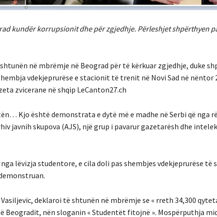
d kundër korrupsionit dhe për zgjedhje. Përleshjet shpërthyen pa
shtunën në mbrëmje në Beograd për të kërkuar zgjedhje, duke shp
a shembja vdekjeprurëse e stacionit të trenit në Novi Sad në nëntor 
azeta zvicerane në shqip LeCanton27.ch
tën… Kjo është demonstrata e dytë më e madhe në Serbi që nga rë
rhiv javnih skupova (AJS), një grup i pavarur gazetarësh dhe intele
 lëvizja studentore, e cila doli pas shembjes vdekjeprurëse të s
z demonstruan.
Vasiljevic, deklaroi të shtunën në mbrëmje se « rreth 34,300 qyteta
ë Beogradit, nën sloganin « Studentët fitojnë ». Mospërputhja mid