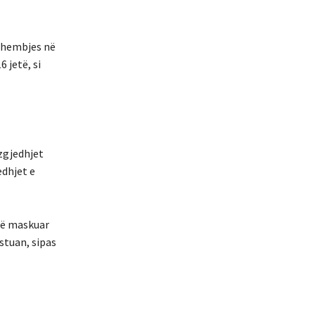
 shembjes në
 jetë, si
 zgjedhjet
edhjet e
të maskuar
stuan, sipas