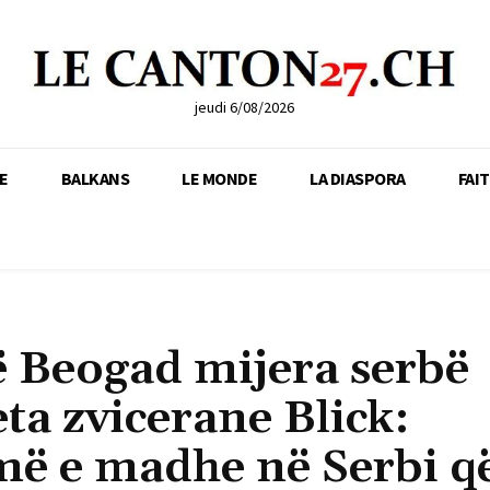
jeudi 6/08/2026
E
BALKANS
LE MONDE
LA DIASPORA
FAI
ë Beogad mijera serbë
ta zvicerane Blick:
më e madhe në Serbi q