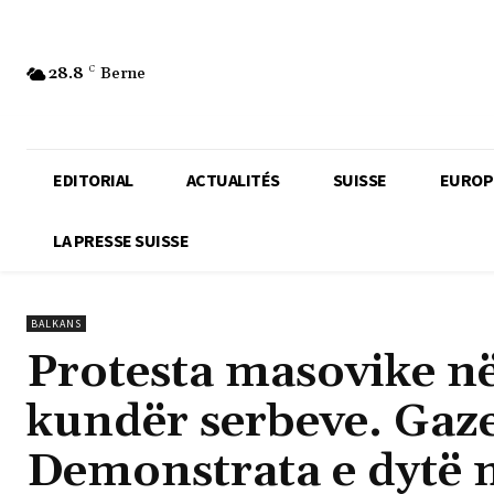
28.8
C
Berne
EDITORIAL
ACTUALITÉS
SUISSE
EUROP
LA PRESSE SUISSE
BALKANS
Protesta masovike n
kundër serbeve. Gaze
Demonstrata e dytë 