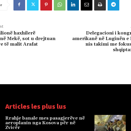
er
nt
ilionë haxhilerë
Delegacioni i kon
ë Mekë, sot u drejtuan
amerikanë në Luginën e 
e të malit Arafat
nis takimi me fokus
shqipta
Articles les plus lus
Rrahje banale mes pasagjerëve në
aeroplanin nga Kosova për në
Zvicër