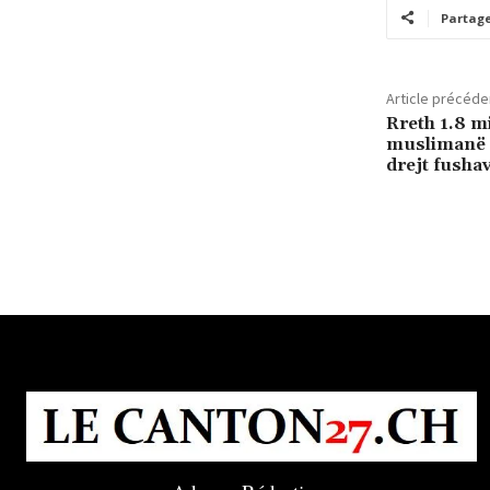
Partag
Article précéde
Rreth 1.8 m
muslimanë n
drejt fushav