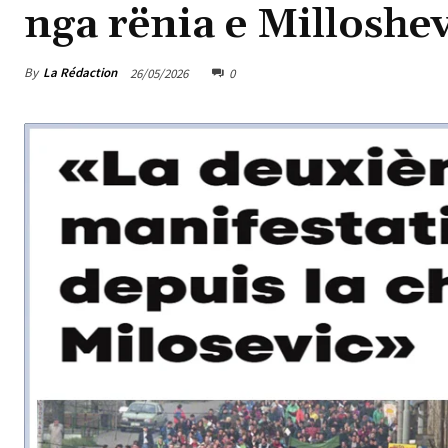
nga rënia e Milloshev
By
La Rédaction
26/05/2026
0