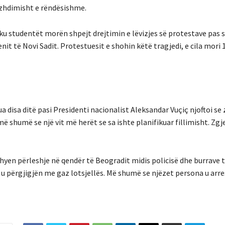
azhdimisht e rëndësishme.
 ku studentët morën shpejt drejtimin e lëvizjes së protestave pas
it të Novi Sadit. Protestuesit e shohin këtë tragjedi, e cila mori 16
ua disa ditë pasi Presidenti nacionalist Aleksandar Vuçiç njoftoi se
shumë se një vit më herët se sa ishte planifikuar fillimisht. Zgj
yen përleshje në qendër të Beogradit midis policisë dhe burrave 
t u përgjigjën me gaz lotsjellës. Më shumë se njëzet persona u arre