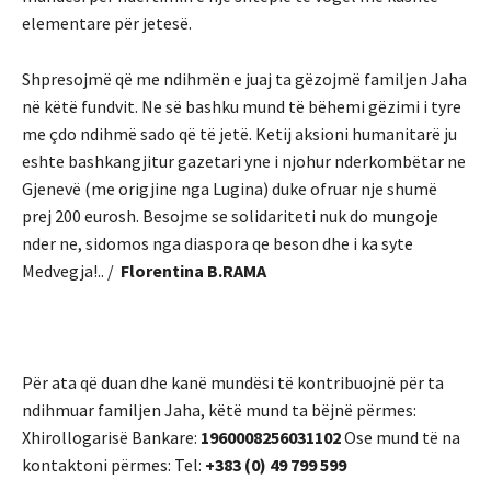
elementare për jetesë.
Shpresojmë që me ndihmën e juaj ta gëzojmë familjen Jaha
në këtë fundvit. Ne së bashku mund të bëhemi gëzimi i tyre
me çdo ndihmë sado që të jetë. Ketij aksioni humanitarë ju
eshte bashkangjitur gazetari yne i njohur nderkombëtar ne
Gjenevë (me origjine nga Lugina) duke ofruar nje shumë
prej 200 eurosh. Besojme se solidariteti nuk do mungoje
nder ne, sidomos nga diaspora qe beson dhe i ka syte
Medvegja!.. /
Florentina B.RAMA
Për ata që duan dhe kanë mundësi të kontribuojnë për ta
ndihmuar familjen Jaha, këtë mund ta bëjnë përmes:
Xhirollogarisë Bankare:
1960008256031102
Ose mund të na
kontaktoni përmes: Tel:
+383 (0) 49 799 599