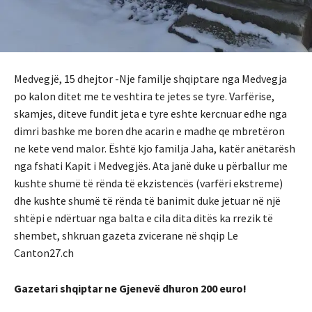
Medvegjë, 15 dhejtor -Nje familje shqiptare nga Medvegja
po kalon ditet me te veshtira te jetes se tyre. Varfërise,
skamjes, diteve fundit jeta e tyre eshte kercnuar edhe nga
dimri bashke me boren dhe acarin e madhe qe mbretëron
ne kete vend malor. Është kjo familja Jaha, katër anëtarësh
nga fshati Kapit i Medvegjës. Ata janë duke u përballur me
kushte shumë të rënda të ekzistencës (varfëri ekstreme)
dhe kushte shumë të rënda të banimit duke jetuar në një
shtëpi e ndërtuar nga balta e cila dita ditës ka rrezik të
shembet, shkruan gazeta zvicerane në shqip Le
Canton27.ch
Gazetari shqiptar ne Gjenevë dhuron 200 euro!