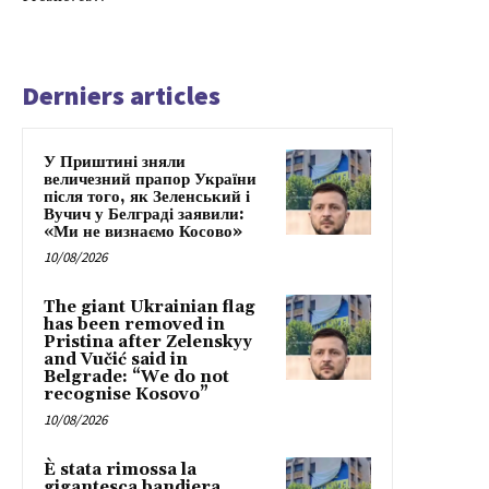
Derniers articles
У Приштині зняли
величезний прапор України
після того, як Зеленський і
Вучич у Белграді заявили:
«Ми не визнаємо Косово»
10/08/2026
The giant Ukrainian flag
has been removed in
Pristina after Zelenskyy
and Vučić said in
Belgrade: “We do not
recognise Kosovo”
10/08/2026
È stata rimossa la
gigantesca bandiera