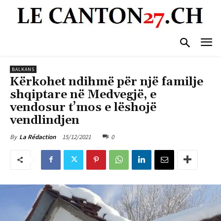
BALKANS
Kërkohet ndihmë për një familje
shqiptare në Medvegjë, e
vendosur t’mos e lëshojë
vendlindjen
15/12/2021
0
By
La Rédaction