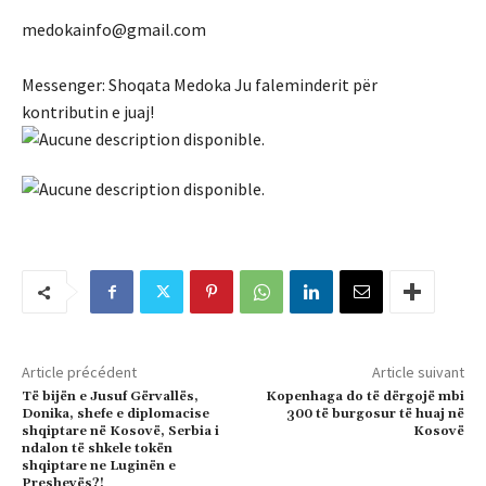
medokainfo@gmail.com
Messenger: Shoqata Medoka Ju faleminderit për
kontributin e juaj!
Article précédent
Article suivant
Të bijën e Jusuf Gërvallës,
Kopenhaga do të dërgojë mbi
Donika, shefe e diplomacise
300 të burgosur të huaj në
shqiptare në Kosovë, Serbia i
Kosovë
ndalon të shkele tokën
shqiptare ne Luginën e
Preshevës?!