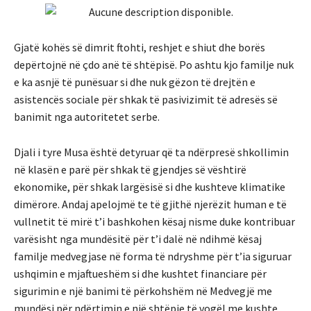
Gjatë kohës së dimrit ftohti, reshjet e shiut dhe borës
depërtojnë në çdo anë të shtëpisë. Po ashtu kjo familje nuk
e ka asnjë të punësuar si dhe nuk gëzon të drejtën e
asistencës sociale për shkak të pasivizimit të adresës së
banimit nga autoritetet serbe.
Djali i tyre Musa është detyruar që ta ndërpresë shkollimin
në klasën e parë për shkak të gjendjes së vështirë
ekonomike, për shkak largësisë si dhe kushteve klimatike
dimërore. Andaj apelojmë te të gjithë njerëzit human e të
vullnetit të mirë t’i bashkohen kësaj nisme duke kontribuar
varësisht nga mundësitë për t’i dalë në ndihmë kësaj
familje medvegjase në forma të ndryshme për t’ia siguruar
ushqimin e mjaftueshëm si dhe kushtet financiare për
sigurimin e një banimi të përkohshëm në Medvegjë me
mundësi për ndërtimin e një shtëpie të vogël me kushte