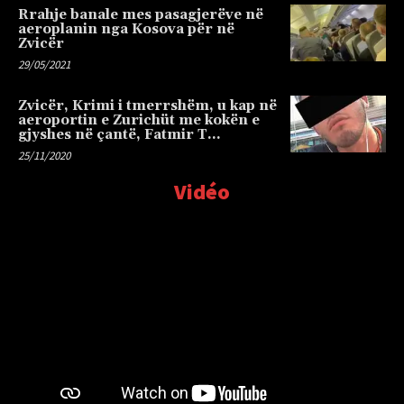
Rrahje banale mes pasagjerëve në
aeroplanin nga Kosova për në
Zvicër
29/05/2021
Zvicër, Krimi i tmerrshëm, u kap në
aeroportin e Zurichüt me kokën e
gjyshes në çantë, Fatmir T…
25/11/2020
Vidéo