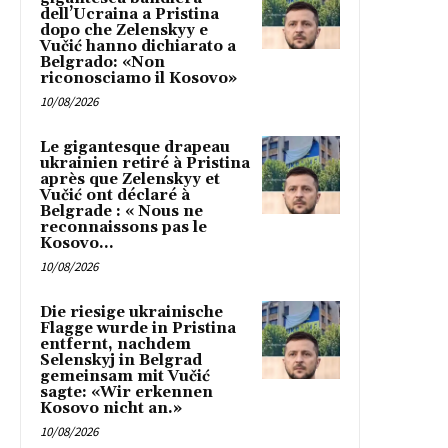
dell’Ucraina a Pristina
dopo che Zelenskyy e
Vučić hanno dichiarato a
Belgrado: «Non
riconosciamo il Kosovo»
10/08/2026
Le gigantesque drapeau
ukrainien retiré à Pristina
après que Zelenskyy et
Vučić ont déclaré à
Belgrade : « Nous ne
reconnaissons pas le
Kosovo...
10/08/2026
Die riesige ukrainische
Flagge wurde in Pristina
entfernt, nachdem
Selenskyj in Belgrad
gemeinsam mit Vučić
sagte: «Wir erkennen
Kosovo nicht an.»
10/08/2026