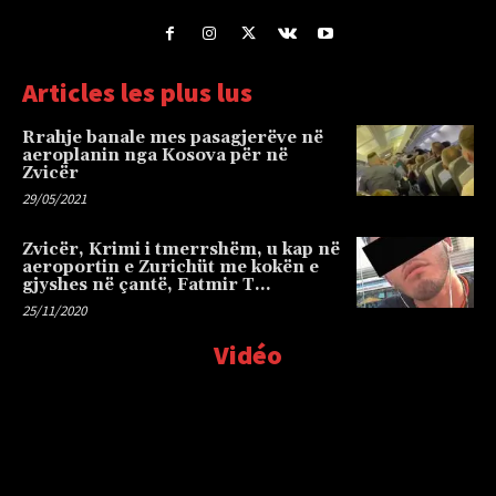
Articles les plus lus
Rrahje banale mes pasagjerëve në
aeroplanin nga Kosova për në
Zvicër
29/05/2021
Zvicër, Krimi i tmerrshëm, u kap në
aeroportin e Zurichüt me kokën e
gjyshes në çantë, Fatmir T…
25/11/2020
Vidéo