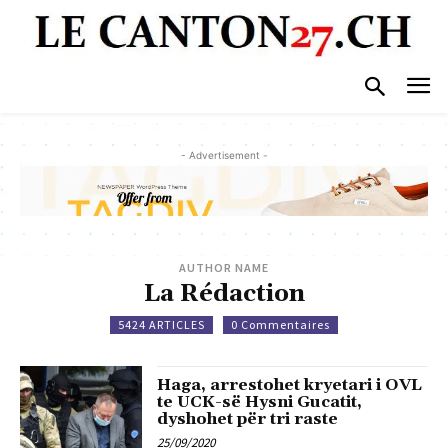
- Advertisement -
AUTHOR NAME
La Rédaction
5424 ARTICLES
0 Commentaires
Haga, arrestohet kryetari i OVL
te UCK-së Hysni Gucatit,
dyshohet për tri raste
25/09/2020