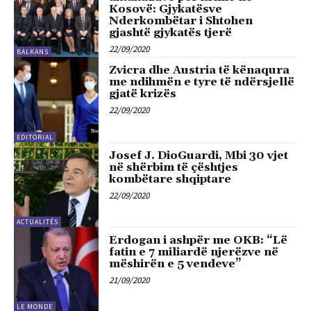
Kosovë: Gjykatësve
Nderkombëtar i Shtohen
gjashtë gjykatës tjerë
22/09/2020
BALKANS
Zvicra dhe Austria të kënaqura
me ndihmën e tyre të ndërsjellë
gjatë krizës
22/09/2020
EDITORIAL
Josef J. DioGuardi, Mbi 30 vjet
në shërbim të çështjes
kombëtare shqiptare
22/09/2020
ACTUALITÉS
Erdogan i ashpër me OKB: “Lë
fatin e 7 miliardë njerëzve në
mëshirën e 5 vendeve”
21/09/2020
LE MONDE