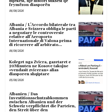
mjekësi, një histori suksesi që
frymëzon diasporën
06/08/2026
Albania / L’Accordo bilaterale tra
Albania e Svizzera obbliga le parti
a negoziare le controversie
relative all’Aeroporto
Internazionale di Valona prima
di ricorrere all’arbitrato...
06/08/2026
Koleget nga Zvicra, gazetaret e
20Minuten ne Kosove takojne
«vendasit zviceran» alias
diasporen shqiptare
05/08/2026
Albanien / Das
Investitionsschutzabkommen
zwischen Albanien und der
Schweiz verpflichtet die Parteien,
den Streit über den