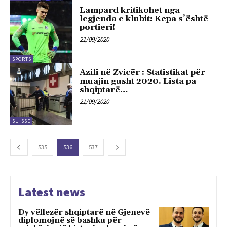
Lampard kritikohet nga
legjenda e klubit: Kepa s’është
portieri!
21/09/2020
SPORTS
Azili në Zvicër : Statistikat për
muajin gusht 2020. Lista pa
shqiptarë…
21/09/2020
SUISSE
535
536
537
Latest news
Dy vëllezër shqiptarë në Gjenevë
diplomojnë së bashku për