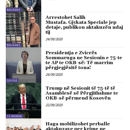
BALKANS
Arrestohet Salih
Mustafa. Gjykata Speciale jep
detaje, publikon aktakuzën ndaj
tij
24/09/2020
BALKANS
Presidentja e Zvicrës
Sommaruga ne Sesionin e 75-te
te AP te OKB-së: Të marrim
përgjegjësitë tona!
24/09/2020
SUISSE
Trump në Sesionit të 75-të të
Asamblesë së Përgjithshme te
OKB-së përmend Kosovën
22/09/2020
LE MONDE
Haga mobilizohet perballe
aktakuzave per krime ne