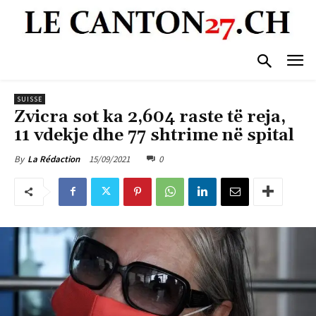
SUISSE
Zvicra sot ka 2,604 raste të reja,
11 vdekje dhe 77 shtrime në spital
15/09/2021
0
By
La Rédaction