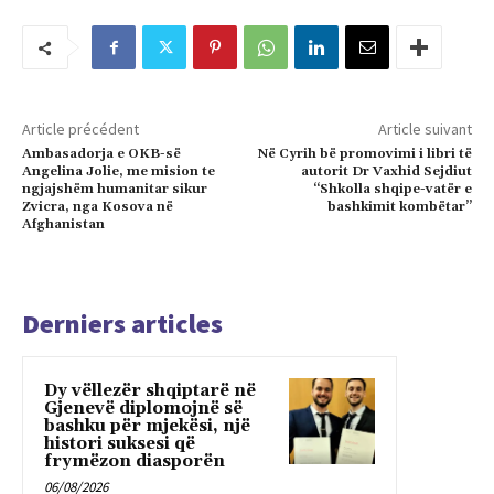
Article précédent
Article suivant
Ambasadorja e OKB-së
Në Cyrih bë promovimi i libri të
Angelina Jolie, me mision te
autorit Dr Vaxhid Sejdiut
ngjajshëm humanitar sikur
“Shkolla shqipe-vatër e
Zvicra, nga Kosova në
bashkimit kombëtar”
Afghanistan
Derniers articles
Dy vëllezër shqiptarë në
Gjenevë diplomojnë së
bashku për mjekësi, një
histori suksesi që
frymëzon diasporën
06/08/2026