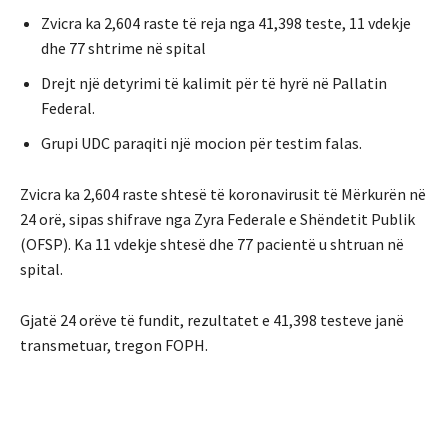
Zvicra ka 2,604 raste të reja nga 41,398 teste, 11 vdekje
dhe 77 shtrime në spital
Drejt një detyrimi të kalimit për të hyrë në Pallatin
Federal.
Grupi UDC paraqiti një mocion për testim falas.
Zvicra ka 2,604 raste shtesë të koronavirusit të Mërkurën në
24 orë, sipas shifrave nga Zyra Federale e Shëndetit Publik
(OFSP). Ka 11 vdekje shtesë dhe 77 pacientë u shtruan në
spital.
Gjatë 24 orëve të fundit, rezultatet e 41,398 testeve janë
transmetuar, tregon FOPH.