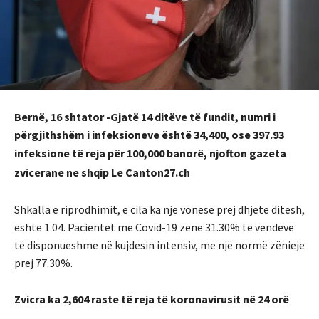
Bernë, 16 shtator -Gjatë 14 ditëve të fundit, numri i
përgjithshëm i infeksioneve është 34,400, ose 397.93
infeksione të reja për 100,000 banorë,
njofton gazeta
zvicerane ne shqip Le Canton27.ch
Shkalla e riprodhimit, e cila ka një vonesë prej dhjetë ditësh,
është 1.04. Pacientët me Covid-19 zënë 31.30% të vendeve
të disponueshme në kujdesin intensiv, me një normë zënieje
prej 77.30%.
Zvicra ka 2,604 raste të reja të koronavirusit në 24 orë