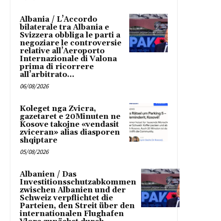
Albania / L’Accordo
bilaterale tra Albania e
Svizzera obbliga le parti a
negoziare le controversie
relative all’Aeroporto
Internazionale di Valona
prima di ricorrere
all’arbitrato...
06/08/2026
Koleget nga Zvicra,
gazetaret e 20Minuten ne
Kosove takojne «vendasit
zviceran» alias diasporen
shqiptare
05/08/2026
Albanien / Das
Investitionsschutzabkommen
zwischen Albanien und der
Schweiz verpflichtet die
Parteien, den Streit über den
internationalen Flughafen