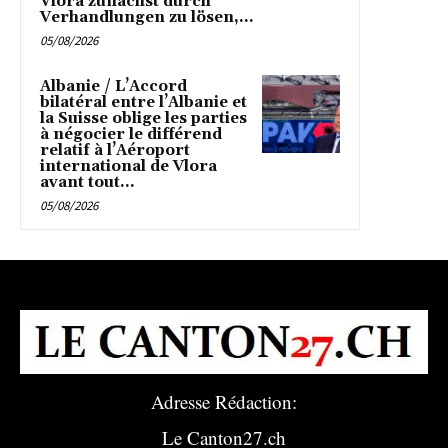
Vlora zunächst durch
Verhandlungen zu lösen,...
05/08/2026
Albanie / L’Accord
bilatéral entre l’Albanie et
la Suisse oblige les parties
à négocier le différend
relatif à l’Aéroport
international de Vlora
avant tout...
05/08/2026
Adresse Rédaction:
Le Canton27.ch