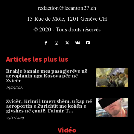
redaction@lecanton27.ch
13 Rue de Môle, 1201 Genève CH
© 2020 - Tous droits réservés
Articles les plus lus
Rrahje banale mes pasagjerëve në
aeroplanin nga Kosova për në
Zvicër
29/05/2021
Zvicër, Krimi i tmerrshëm, u kap në
aeroportin e Zurichüt me kokën e
gjyshes në çantë, Fatmir T…
25/11/2020
Vidéo