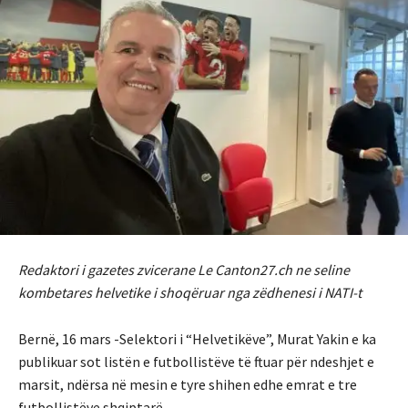
Redaktori i gazetes zvicerane Le Canton27.ch ne seline
kombetares helvetike i shoqëruar nga zëdhenesi i NATI-t
Bernë, 16 mars -Selektori i “Helvetikëve”, Murat Yakin e ka
publikuar sot listën e futbollistëve të ftuar për ndeshjet e
marsit, ndërsa në mesin e tyre shihen edhe emrat e tre
futbollistëve shqiptarë..