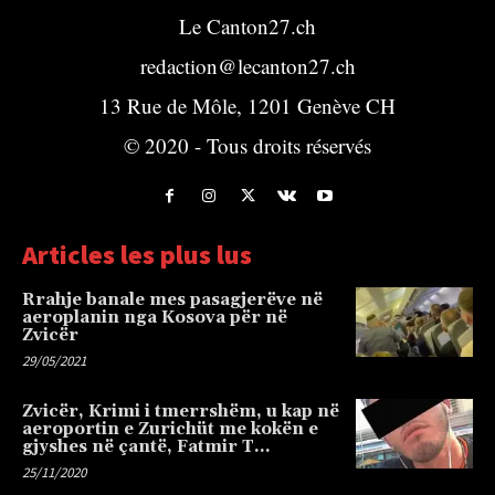
Le Canton27.ch
redaction@lecanton27.ch
13 Rue de Môle, 1201 Genève CH
© 2020 - Tous droits réservés
Articles les plus lus
Rrahje banale mes pasagjerëve në
aeroplanin nga Kosova për në
Zvicër
29/05/2021
Zvicër, Krimi i tmerrshëm, u kap në
aeroportin e Zurichüt me kokën e
gjyshes në çantë, Fatmir T…
25/11/2020