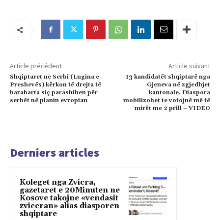
Article précédent
Article suivant
Shqiptaret ne Serbi (Lugina e
13 kandidatët shqiptarë nga
Preshevës) kërkon të drejta të
Gjeneva në zgjedhjet
barabarta siç parashihen për
kantonale. Diaspora
serbët në planin evropian
mobilizohet te votojnë më të
mirët me 2 prill – VIDEO
Derniers articles
Koleget nga Zvicra,
gazetaret e 20Minuten ne
Kosove takojne «vendasit
zviceran» alias diasporen
shqiptare