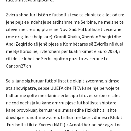
Zvicra shpallur listën e futbollisteve te ekipit te cilet od tre
jene pejs ee ndehsje se ardhshme me Serbine, ne meisne te
cileve me tre shqiptarë në Novi Sad. Futbollistet zvcerane
(me origjine shqiptare) Granit Xhaka, Xherdan Shaqiri dhe
Andi Zeqiri do të jenë pjesë e Kombëtares së Zvicrës në duel
me Bjellorusinë, i vlefshëm për kualifikimet e Euro 2024, i
cili do të luhet në Serbi, njofton gazeta zvicerane Le
Canton27.ch
Se a jane sighuruar futbollistet e ekipit zvcerane, sidmso
ata shqwipatre, sepse UUEFA dhe FIFA kane nje pervoje te
hidhur me qofte me ekinin serbe apo tifozet serbe te cilet
ne cod ndehsja ku kane amrru pjese futbolliste shiptare
kane provokuar, kernuar e silmuar edhe fizikisht si ishte
dneshja e fundit me zvcren. Lidhur me këte zdhnesi i Klubit
Furtbollistik te Zvcres (NATI) z.Arnold Adrian për agzetne