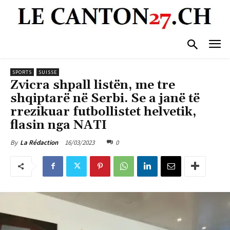
SPORTS
SUISSE
Zvicra shpall listën, me tre
shqiptarë në Serbi. Se a janë të
rrezikuar futbollistet helvetik,
flasin nga NATI
16/03/2023
0
By
La Rédaction