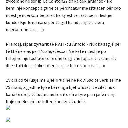
zvicerane ne sqhip Le Canton27.ch ka deklaruar se « Ne
kemi një koncept sigurie të përshtatur me situatën për çdo
ndeshje ndërkombëtare dhe ky është rasti për ndeshjen
kundër Bjellorusisë si për të gjitha ndeshjet e tjera
ndërkombëtare… »
Prandaj, sipas zyrtarit të NATI-t z.Arnold « Nuk ka asgjë për
të thënë e as per t’u shqetësuar. Me këtë ndeshje po
fillojmë një fushatë të re dhe të gjithë lojtarët, trajnerët
dhe stafi do të fokusohen tërësisht te sportisti… »
Zvicra do të luajë me Bjellorusinë në Novi Sad të Serbisë më
25 mars, zgjedhje kjo e bërë nga bjellorusët, të cilët nuk
kanë të drejt të luajnë në territorin e tyre pasi janë në një
linjë me Rusinë në luftën kundër Ukrainës.