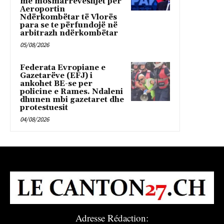
me mosmarrëveshjet për
Aeroportin
Ndërkombëtar të Vlorës
para se te përfundojë në
arbitrazh ndërkombëtar
05/08/2026
Federata Evropiane e
Gazetarëve (EFJ) i
ankohet BE-se per
policine e Rames. Ndaleni
dhunen mbi gazetaret dhe
protestuesit
04/08/2026
Adresse Rédaction: