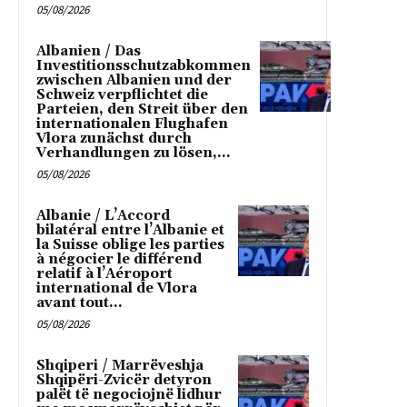
05/08/2026
Albanien / Das
Investitionsschutzabkommen
zwischen Albanien und der
Schweiz verpflichtet die
Parteien, den Streit über den
internationalen Flughafen
Vlora zunächst durch
Verhandlungen zu lösen,...
05/08/2026
Albanie / L’Accord
bilatéral entre l’Albanie et
la Suisse oblige les parties
à négocier le différend
relatif à l’Aéroport
international de Vlora
avant tout...
05/08/2026
Shqiperi / Marrëveshja
Shqipëri-Zvicër detyron
palët të negociojnë lidhur