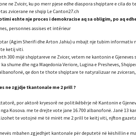
one ne Zvicër, ku po merr pjese edhe diaspora shqiptare e cila do 
etas zvicerane ne shqip Le Canton27.ch
timi eshte nje proces i demokracise aq sa obligim, po aq ed
ptar (Agim Sherifi dhe Arton Jahiu) u mbajt nje tubim informativ
 ketij viti.
eth 300 mijë shqiptareve ne Zvicer, vetem ne kantonin e Gjeneves 
 ka shume dhe nga Maqedonia Veriore, Lugina e Presheves, Shqiperi
albanofonë, qe don te thote shqiptare te natyralizuar ne zviceran,
s ne zgjdje tkantonale me 2 prill ?
ktatorē, por aktorē kryesorē ne politikēbērje nē Kantonin e Gjenev
t nga Kosova. me te drejte vote jane 16.700 albanofonë. Janë 13 ka
ohet te votojnë më të mirët me 2 prill te keitj viti, njfton gazet
enevës mbahen zgjedhjet kantonale për deputetë në këshillin e m