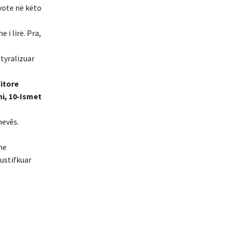
 vote në këto
i lirë. Pra,
tyralizuar
Fitore
hi, 10-Ismet
nevēs.
he
justifkuar