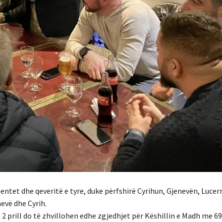
entet dhe qeveritë e tyre, duke përfshirë Cyrihun, Gjenevën, Lucer
evë dhe Cyrih.
2 prill do të zhvillohen edhe zgjedhjet për Këshillin e Madh me 69