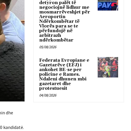
detyron palët të
negociojnë lidhur me
mosmarrëveshjet për
Aeroportin
Ndërkombëtar të
Vlorës para se te
përfundojë në
arbitrazh
ndërkombëtar
05/08/2026
Federata Evropiane e
Gazetarëve (EFJ) i
ankohet BE-se per
policine e Rames.
Ndaleni dhunen mbi
gazetaret dhe
protestuesit
04/08/2026
nin dhe
0 kandidatë.