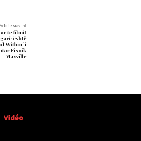
Article suivant
r te filmit
garë është
nd Within’ i
ptar Fisnik
Maxville
Vidéo