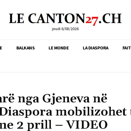
jeudi 6/08/2026
E
BALKANS
LE MONDE
LA DIASPORA
FAI
arë nga Gjeneva në
 Diaspora mobilizohet 
me 2 prill – VIDEO