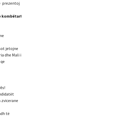
te prezentoj
he kombëtar!
 me
sot jetojne
a dhe Mali i
 qe
ēs!
ndidatët
a zvicerane
adh të