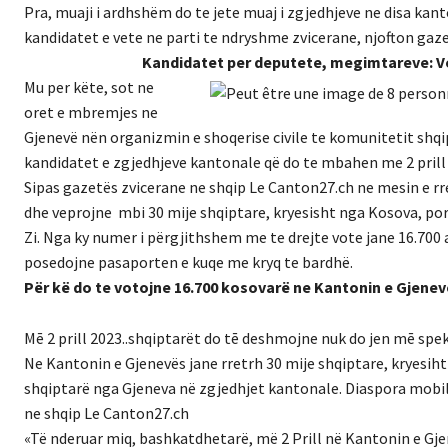
Pra, muaji i ardhshëm do te jete muaj i zgjedhjeve ne disa kant
kandidatet e vete ne parti te ndryshme zvicerane, njofton gaz
Kandidatet per deputete, megimtareve: Vo
Mu per këte, sot ne
oret e mbremjes ne
Gjenevë nën organizmin e shoqerise civile te komunitetit shqi
kandidatet e zgjedhjeve kantonale që do te mbahen me 2 prill te
Sipas gazetës zvicerane ne shqip Le Canton27.ch ne mesin e rr
dhe veprojne mbi 30 mije shqiptare, kryesisht nga Kosova, por
Zi. Nga ky numer i përgjithshem me te drejte vote jane 16.700 
posedojne pasaporten e kuqe me kryq te bardhë.
Për kë do te votojne 16.700 kosovarë ne Kantonin e Gjeneve
Mē 2 prill 2023..shqiptarët do tē deshmojne nuk do jen mē spe
Ne Kantonin e Gjenevës jane rretrh 30 mije shqiptare, kryesih
shqiptarë nga Gjeneva në zgjedhjet kantonale. Diaspora mobiliz
ne shqip Le Canton27.ch
«Të nderuar miq, bashkatdhetarë, më 2 Prill në Kantonin e Gj