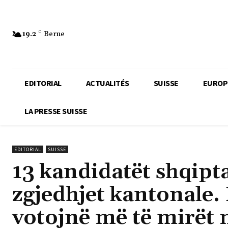
19.2
C
Berne
EDITORIAL
ACTUALITÉS
SUISSE
EUROP
LA PRESSE SUISSE
EDITORIAL
SUISSE
13 kandidatët shqipt
zgjedhjet kantonale.
votojnë më të mirët 