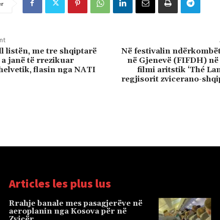
er
nt
l listën, me tre shqiptarë
Në festivalin ndërkombëta
 a janë të rrezikuar
në Gjenevë (FIFDH) në 
 helvetik, flasin nga NATI
filmi aritstik ‘Thé La
regjisorit zvicerano-shqi
Articles les plus lus
Rrahje banale mes pasagjerëve në
aeroplanin nga Kosova për në
Zvicër