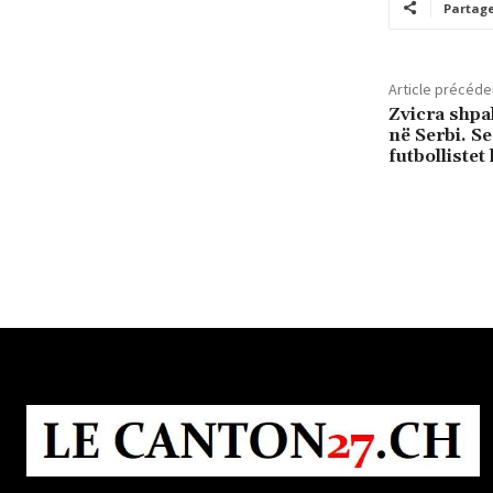
Partag
Article précéde
Zvicra shpal
në Serbi. Se
futbollistet