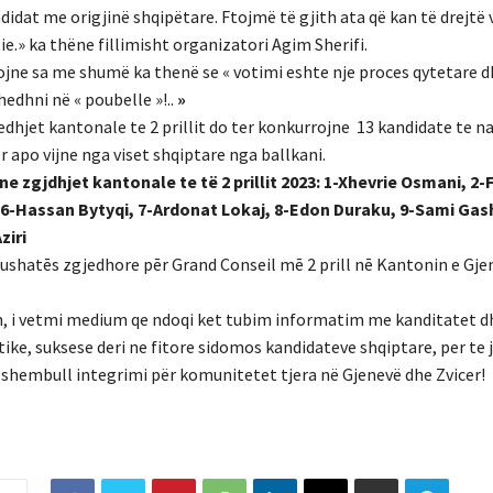
idat me origjinë shqipëtare. Ftojmë të gjith ata që kan të drejtë
e.» ka thëne fillimisht organizatori Agim Sherifi.
ne sa me shumë ka thenë se « votimi eshte nje proces qytetare dhe 
edhni në « poubelle »!..
»
dhjet kantonale te 2 prillit do ter konkurrojne 13 kandidate te na
er apo vijne nga viset shqiptare nga ballkani.
 zgjdhjet kantonale te të 2 prillit 2023: 1-Xhevrie Osmani, 2-
, 6-Hassan Bytyqi, 7-Ardonat Lokaj, 8-Edon Duraku, 9-Sami Gas
ziri
fushatēs zgjedhore pēr Grand Conseil mē 2 prill nē Kantonin e Gje
ch, i vetmi medium qe ndoqi ket tubim informatim me kanditatet d
ke, suksese deri ne fitore sidomos kandidateve shqiptare, per te 
e shembull integrimi për komunitetet tjera në Gjenevë dhe Zvicer!