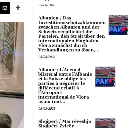
05/08/2026
Albanien / Das
Investitionsschutzabkommen
zwischen Albanien und der
Schweiz verpflichtet die
Parteien, den Streit über den
internationalen Flughafen
Vlora zunächst durch
Verhandlungen zu lösen,...
05/08/2026
Albanie / L’Accord
bilatéral entre l’Albanie
et la Suisse oblige les
parties à négocier le
différend relatif à
l’Aéroport
international de Vlora
avant tout...
05/08/2026
Shqiperi / Marrëveshja
Shqipëri-Zvicër