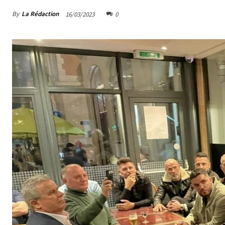
By
La Rédaction
16/03/2023
0