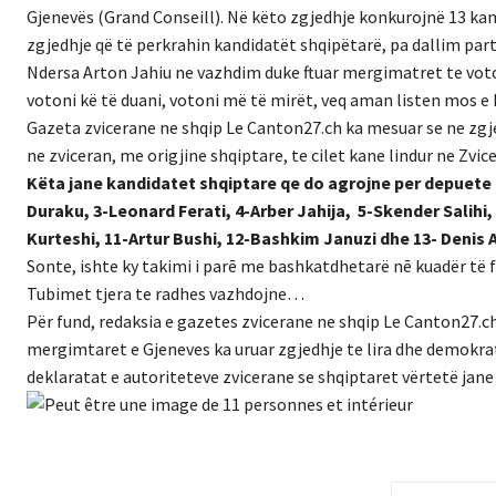
Gjenevës (Grand Conseill). Në këto zgjedhje konkurojnë 13 kand
zgjedhje që të perkrahin kandidatët shqipëtarë, pa dallim parti
Ndersa Arton Jahiu ne vazhdim duke ftuar mergimatret te votoj
votoni kë të duani, votoni më të mirët, veq aman listen mos e h
Gazeta zvicerane ne shqip Le Canton27.ch ka mesuar se ne zgje
ne zviceran, me origjine shqiptare, te cilet kane lindur ne Zvic
Këta jane kandidatet shqiptare qe do agrojne per depuete ne
Duraku, 3-Leonard Ferati, 4-Arber Jahija, 5-Skender Salihi
Kurteshi, 11-Artur Bushi, 12-Bashkim Januzi dhe 13- Denis A
Sonte, ishte ky takimi i parē me bashkatdhetarë nē kuadër të 
Tubimet tjera te radhes vazhdojne…
Për fund, redaksia e gazetes zvicerane ne shqip Le Canton27.
mergimtaret e Gjeneves ka uruar zgjedhje te lira dhe demokrati
deklaratat e autoriteteve zvicerane se shqiptaret vërtetë jan