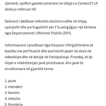
Gjenevë, njofton gazeta zvicerane ne shqip Le Canton27.ch
duke ju referuar HG
Seksioni i dedikuar shkollës ekziston edhe në shqip,
spanjisht dhe portugalisht për t’iu përgjigjur një kërkese
nga Departamenti i Mësimit Publik (DIP).
Informacioni i prodhuar nga Hospice i Përgjithshëm së
bashku me përfituesit dhe partnerët jepet në skicë në
videoklipe dhe në detaje në fletëpalosje. Prandaj, të dy
llojet e mbështetjes janë plotësuese. Ato janë të
strukturuara në gjashtë tema:
1. punë
2. shëndeti
3. banimi
4. shkolla
5. fëmijëria