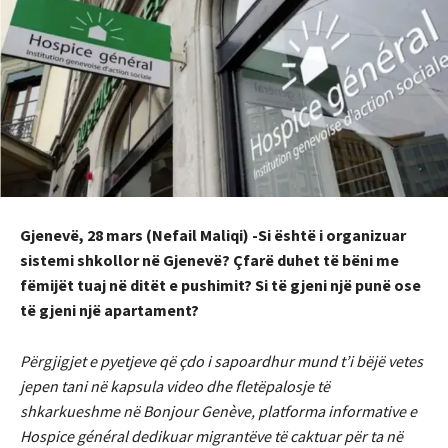
Gjenevë, 28 mars (Nefail Maliqi) -Si është i organizuar
sistemi shkollor në Gjenevë? Çfarë duhet të bëni me
fëmijët tuaj në ditët e pushimit? Si të gjeni një punë ose
të gjeni një apartament?
Përgjigjet e pyetjeve që çdo i sapoardhur mund t’i bëjë vetes
jepen tani në kapsula video dhe fletëpalosje të
shkarkueshme në Bonjour Genève, platforma informative e
Hospice général dedikuar migrantëve të caktuar për ta në