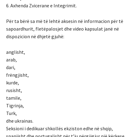
6. Axhenda Zvicerane e Integrimit.
Për ta bërë sa më të lehtë aksesin në informacion për të
sapoardhurit, fletëpalosjet dhe video kapsulat janë në
dispozicion në dhjetë gjuhë:
anglisht,
arab,
dari,
frëngjisht,
kurde,
rusisht,
tamile,
Tigrinja,
Turk,
dhe ukrainas.
Seksioni i dedikuar shkollës ekziston edhe në shqip,
spanjisht dhe portugalisht për t’iu përgjigjur një kërkese