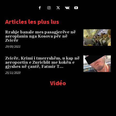
Articles les plus lus
Rrahje banale mes pasagjerëve në
aeroplanin nga Kosova për në
Zvicër
29/05/2021
Zvicër, Krimi i tmerrshëm, u kap në
aeroportin e Zurichüt me kokën e
gjyshes në çantë, Fatmir T…
25/11/2020
Vidéo