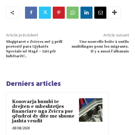
Article précédent
Article suivant
Shqiptaret e Zvicres më 3 prill
Une nouvelle boîte à outils
protestë para Gjykatës
multilingue pour les migrants.
Speciale në Hagë – Liri për
Il y a aussi l’albanais
luftëtarët!..
Derniers articles
Kosovarja humbi te
drejten e mbeshtetjes
financiare nga Zvicra pse
qëndroi dy dite me shume
jashta vendit
08/08/2026