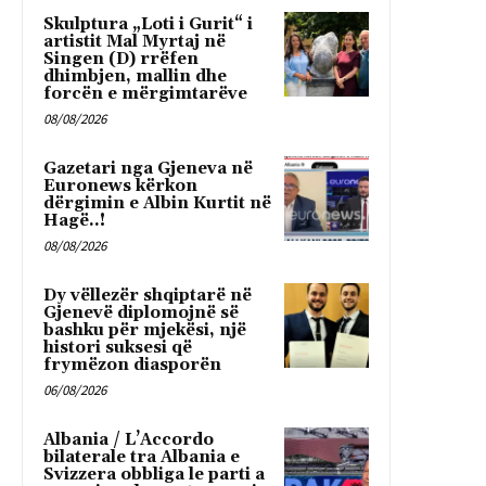
Skulptura „Loti i Gurit“ i
artistit Mal Myrtaj në
Singen (D) rrëfen
dhimbjen, mallin dhe
forcën e mërgimtarëve
08/08/2026
Gazetari nga Gjeneva në
Euronews kërkon
dërgimin e Albin Kurtit në
Hagë..!
08/08/2026
Dy vëllezër shqiptarë në
Gjenevë diplomojnë së
bashku për mjekësi, një
histori suksesi që
frymëzon diasporën
06/08/2026
Albania / L’Accordo
bilaterale tra Albania e
Svizzera obbliga le parti a