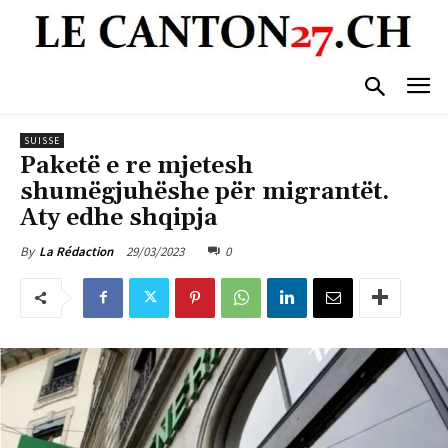
SUISSE
Paketë e re mjetesh
shumëgjuhëshe për migrantët.
Aty edhe shqipja
29/03/2023
0
By
La Rédaction