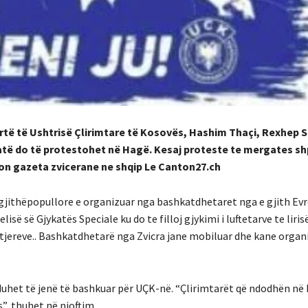
 lartë të Ushtrisë Çlirimtare të Kosovës, Hashim Thaçi, Rexhep S
datë do të protestohet në Hagë. Kesaj proteste te mergates s
fton gazeta zvicerane ne shqip Le Canton27.ch
gjithëpopullore e organizuar nga bashkatdhetaret nga e gjith Ev
së së Gjykatës Speciale ku do te filloj gjykimi i luftetarve te liri
e tjereve.. Bashkatdhetarë nga Zvicra jane mobiluar dhe kane orga
duhet të jenë të bashkuar për UÇK-në. “Çlirimtarët që ndodhën në
s”, thuhet në njoftim.