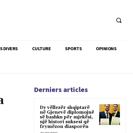
TS DIVERS
CULTURE
SPORTS
OPINIONS
Derniers articles
a
Dy vëllezër shqiptarë
në Gjenevë diplomojnë
së bashku për mjekësi,
një histori suksesi që
frymëzon diasporën