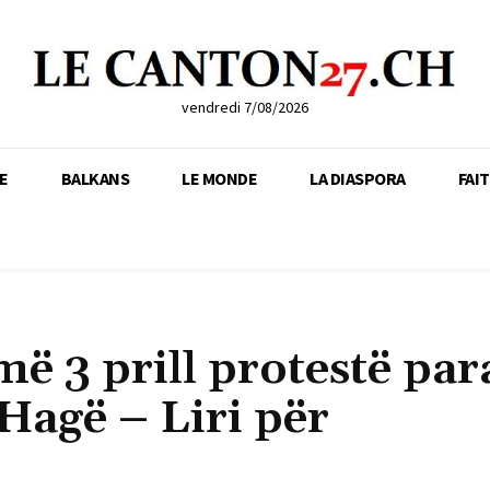
vendredi 7/08/2026
E
BALKANS
LE MONDE
LA DIASPORA
FAI
më 3 prill protestë par
Hagë – Liri për