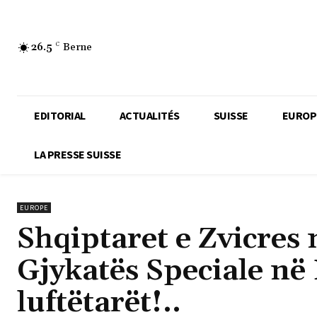
26.5
C
Berne
EDITORIAL
ACTUALITÉS
SUISSE
EUROP
LA PRESSE SUISSE
EUROPE
Shqiptaret e Zvicres 
Gjykatës Speciale në 
luftëtarët!..