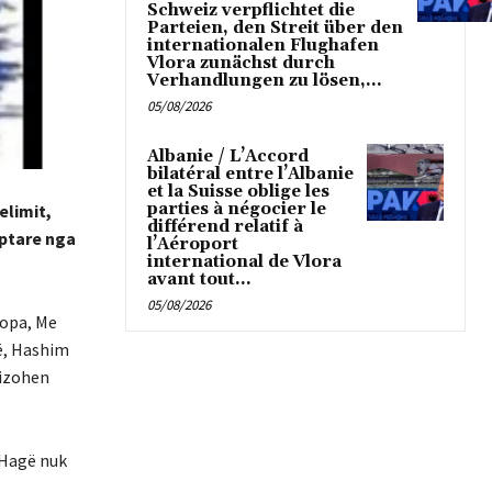
Schweiz verpflichtet die
Parteien, den Streit über den
internationalen Flughafen
Vlora zunächst durch
Verhandlungen zu lösen,...
05/08/2026
Albanie / L’Accord
bilatéral entre l’Albanie
et la Suisse oblige les
parties à négocier le
elimit,
différend relatif à
hptare nga
l’Aéroport
international de Vlora
avant tout...
05/08/2026
ropa, Me
së, Hashim
nizohen
 Hagë nuk