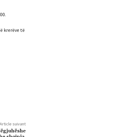
00.
ë krerëve të
Article suivant
mëgjuhëshe
dhe shqipja