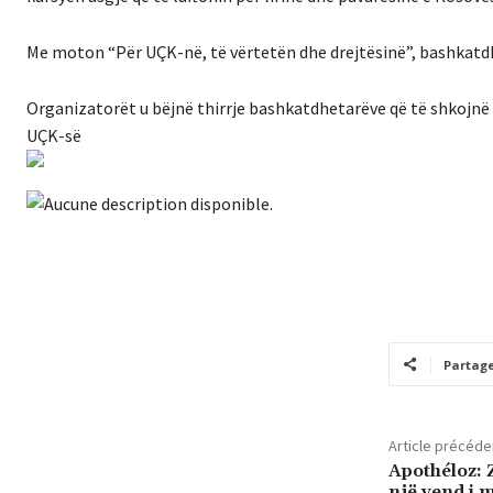
Me moton “Për UÇK-në, të vërtetën dhe drejtësinë”, bashkatdhe
Organizatorët u bëjnë thirrje bashkatdhetarëve që të shkojnë
UÇK-së
Partag
Article précéde
Apothéloz: 
një vend i 