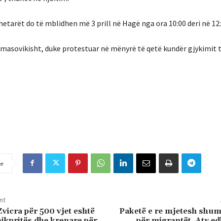
tarët do të mblidhen më 3 prill në Hagë nga ora 10:00 deri në 12:
 masovikisht, duke protestuar në mënyrë të qetë kundër gjykimit t
er
nt
Zvicra për 500 vjet eshtë
Paketë e re mjetesh shu
mikpritës dhe krenare për
për migrantët. Aty e