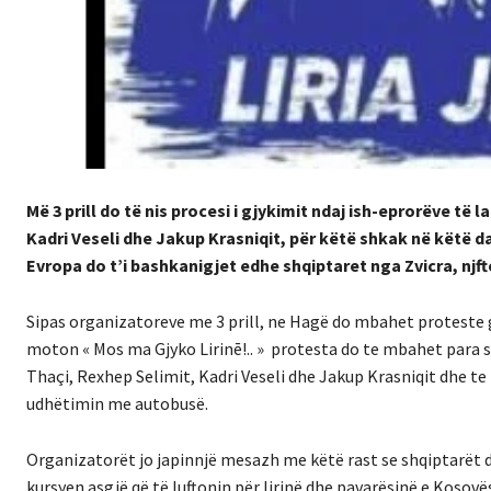
Më 3 prill do të nis procesi i gjykimit ndaj ish-eprorëve të
Kadri Veseli dhe Jakup Krasniqit, për këtë shkak në këtë 
Evropa do t’i bashkanigjet edhe shqiptaret nga Zvicra, nj
Sipas organizatoreve me 3 prill, ne Hagë do mbahet proteste 
moton « Mos ma Gjyko Lirinē!.. » protesta do te mbahet para seli
Thaçi, Rexhep Selimit, Kadri Veseli dhe Jakup Krasniqit dhe t
udhëtimin me autobusë.
Organizatorët jo japinnjë mesazh me këtë rast se shqiptarët 
kursyen asgjë që të luftonin për lirinë dhe pavarësinë e Kosovë