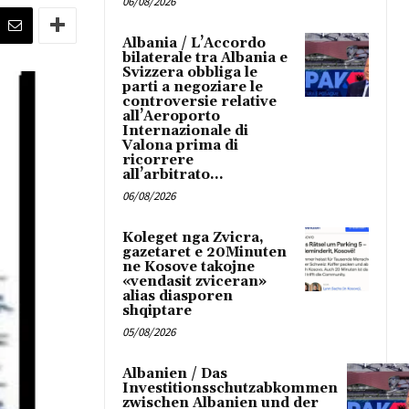
06/08/2026
Albania / L’Accordo
bilaterale tra Albania e
Svizzera obbliga le
parti a negoziare le
controversie relative
all’Aeroporto
Internazionale di
Valona prima di
ricorrere
all’arbitrato...
06/08/2026
Koleget nga Zvicra,
gazetaret e 20Minuten
ne Kosove takojne
«vendasit zviceran»
alias diasporen
shqiptare
05/08/2026
Albanien / Das
Investitionsschutzabkommen
zwischen Albanien und der