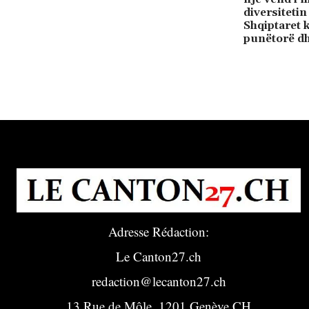
diversitetin 
Shqiptaret 
punëtorë dh
Adresse Rédaction:
Le Canton27.ch
redaction@lecanton27.ch
13 Rue de Môle, 1201 Genève CH