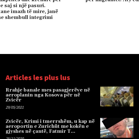
e saj si një pasuri.
kane imazh të mire, janë
e shembull integrimi
Articles les plus lus
Rrahje banale mes pasagjerëve në
aeroplanin nga Kosova për në
Zvicër
29/05/2021
Zvicër, Krimi i tmerrshëm, u kap në
aeroportin e Zurichüt me kokën e
gjyshes në çantë, Fatmir T…
25/11/2020