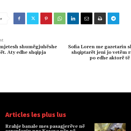
er
nt
e mjetesh shumëgjuhëshe
Sofia Loren me gazetarin s
ët. Aty edhe shqipja
shqiptarët jeni jo vetëm r
po edhe aktorë të
Articles les plus lus
Rrahje banale mes pasagjerëve në