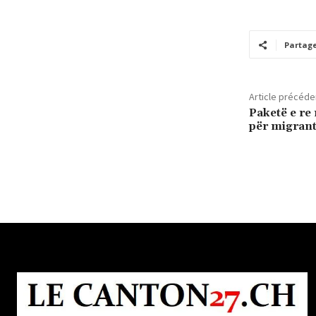
Partag
Article précéde
Paketë e r
për migrant