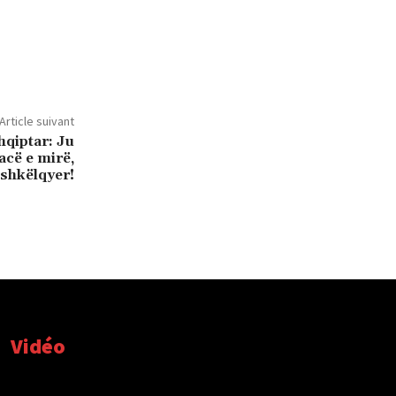
Article suivant
hqiptar: Ju
acë e mirë,
 shkëlqyer!
Vidéo