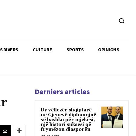
TS DIVERS
CULTURE
SPORTS
OPINIONS
Derniers articles
ur
Dy vëllezër shqiptarë
në Gjenevë diplomojnë
së bashku për mjekësi,
një histori suksesi që
frymëzon diasporën