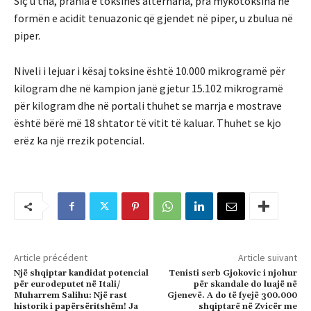
Siç u tha, prania e toksinës alternaria, pra mykotoksina në
formën e acidit tenuazonic që gjendet në piper, u zbulua në
piper.
Niveli i lejuar i kësaj toksine është 10.000 mikrogramë për
kilogram dhe në kampion janë gjetur 15.102 mikrogramë
për kilogram dhe në portali thuhet se marrja e mostrave
është bërë më 18 shtator të vitit të kaluar. Thuhet se kjo
erëz ka një rrezik potencial.
Article précédent
Article suivant
Një shqiptar kandidat potencial
Tenisti serb Gjokovic i njohur
për eurodeputet në Itali/
për skandale do luajë në
Muharrem Salihu: Një rast
Gjenevë. A do të fyejë 300.000
historik i papërsëritshëm! Ja
shqiptarë në Zvicër me