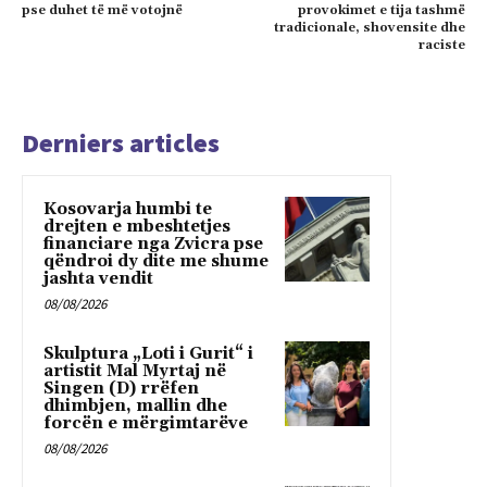
pse duhet të më votojnë
provokimet e tija tashmë
tradicionale, shovensite dhe
raciste
Derniers articles
Kosovarja humbi te
drejten e mbeshtetjes
financiare nga Zvicra pse
qëndroi dy dite me shume
jashta vendit
08/08/2026
Skulptura „Loti i Gurit“ i
artistit Mal Myrtaj në
Singen (D) rrëfen
dhimbjen, mallin dhe
forcën e mërgimtarëve
08/08/2026