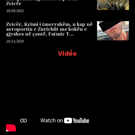
Zvicër
29/05/2021
Zvicër, Krimi i tmerrshëm, u kap në
aeroportin e Zurichüt me kokën e
gjyshes në çantë, Fatmir T…
25/11/2020
Vidéo