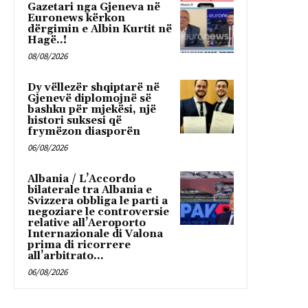
Gazetari nga Gjeneva në
Euronews kërkon
dërgimin e Albin Kurtit në
Hagë..!
08/08/2026
Dy vëllezër shqiptarë në
Gjenevë diplomojnë së
bashku për mjekësi, një
histori suksesi që
frymëzon diasporën
06/08/2026
Albania / L’Accordo
bilaterale tra Albania e
Svizzera obbliga le parti a
negoziare le controversie
relative all’Aeroporto
Internazionale di Valona
prima di ricorrere
all’arbitrato...
06/08/2026