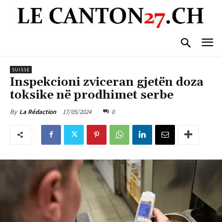
SUISSE
Inspekcioni zviceran gjetën doza
toksike në prodhimet serbe
17/05/2024
0
By
La Rédaction