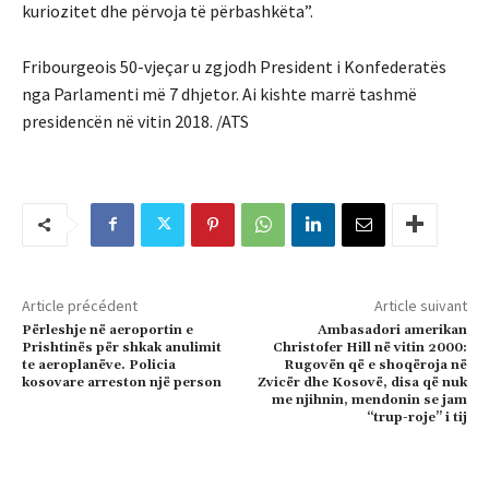
kuriozitet dhe përvoja të përbashkëta”.
Fribourgeois 50-vjeçar u zgjodh President i Konfederatës
nga Parlamenti më 7 dhjetor. Ai kishte marrë tashmë
presidencën në vitin 2018. /ATS
Article précédent
Article suivant
Përleshje në aeroportin e
Ambasadori amerikan
Prishtinës për shkak anulimit
Christofer Hill në vitin 2000:
te aeroplanëve. Policia
Rugovën që e shoqëroja në
kosovare arreston një person
Zvicër dhe Kosovë, disa që nuk
me njihnin, mendonin se jam
“trup-roje” i tij