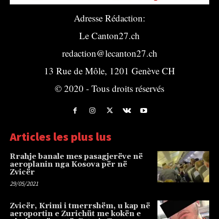
Adresse Rédaction:
Le Canton27.ch
redaction@lecanton27.ch
13 Rue de Môle, 1201 Genève CH
© 2020 - Tous droits réservés
Articles les plus lus
Rrahje banale mes pasagjerëve në
aeroplanin nga Kosova për në
Zvicër
29/05/2021
Zvicër, Krimi i tmerrshëm, u kap në
aeroportin e Zurichüt me kokën e