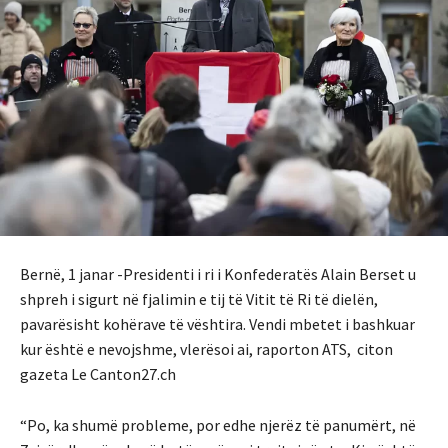
Bernë, 1 janar -Presidenti i ri i Konfederatës Alain Berset u
shpreh i sigurt në fjalimin e tij të Vitit të Ri të dielën,
pavarësisht kohërave të vështira. Vendi mbetet i bashkuar
kur është e nevojshme, vlerësoi ai, raporton ATS, citon
gazeta Le Canton27.ch
“Po, ka shumë probleme, por edhe njerëz të panumërt, në