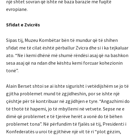
një shtet sovran që ishte në baza barazie me fuqitë
evropiane.
Sfidat e Zvicrës
Sipas tij, Muzeu Kombëtar bën të mundur që të shihen
sfidat me të cilat është përballur Zvicra dhe si i ka tejkaluar
ato. “Ne i kemi dhënë më shumë rëndësi asaj që na bashkon
sesa asaj që na ndan dhe kështu kemi forcuar kohezionin
tonë”.
Alain Berset shtoi se ai ishte sigurisht i vetëdijshëm se jo të
gjitha problemet mund të zgjidheshin, por se ishte një
çështje për të kontribuar në zgjidhjen e tyre. “Angazhimi do
të thotë të hapemi, jo të mbyllemi në vetvete. Sepse ne e
dimë që problemet e të tjerëve herët a vonë do të bëhen
problemet tona”. Në përfundim të fjalës së tij, Presidenti i
Konfederatës u uroi të gjithëve një vit të ri “plot gëzim,