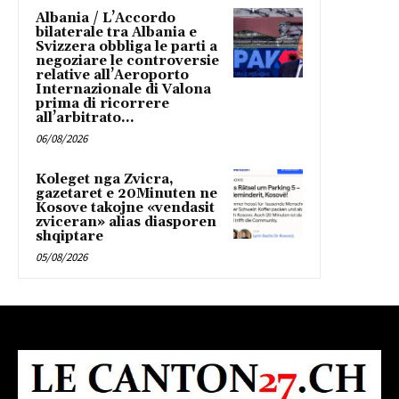
Albania / L’Accordo
bilaterale tra Albania e
Svizzera obbliga le parti a
negoziare le controversie
relative all’Aeroporto
Internazionale di Valona
prima di ricorrere
all’arbitrato...
06/08/2026
Koleget nga Zvicra,
gazetaret e 20Minuten ne
Kosove takojne «vendasit
zviceran» alias diasporen
shqiptare
05/08/2026