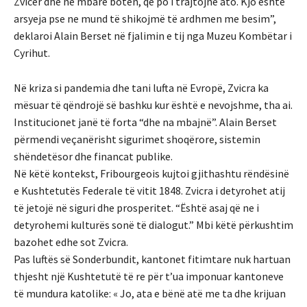
Zvicër dhe në mbarë botën, që po i trajtojnë ato. Kjo është
arsyeja pse ne mund të shikojmë të ardhmen me besim”,
deklaroi Alain Berset në fjalimin e tij nga Muzeu Kombëtar i
Cyrihut.
Në kriza si pandemia dhe tani lufta në Evropë, Zvicra ka
mësuar të qëndrojë së bashku kur është e nevojshme, tha ai.
Institucionet janë të forta “dhe na mbajnë”. Alain Berset
përmendi veçanërisht sigurimet shoqërore, sistemin
shëndetësor dhe financat publike.
Në këtë kontekst, Fribourgeois kujtoi gjithashtu rëndësinë
e Kushtetutës Federale të vitit 1848. Zvicra i detyrohet atij
të jetojë në siguri dhe prosperitet. “Është asaj që ne i
detyrohemi kulturës sonë të dialogut.” Mbi këtë përkushtim
bazohet edhe sot Zvicra.
Pas luftës së Sonderbundit, kantonet fitimtare nuk hartuan
thjesht një Kushtetutë të re për t’ua imponuar kantoneve
të mundura katolike: « Jo, ata e bënë atë me ta dhe krijuan