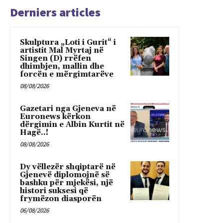
Derniers articles
Skulptura „Loti i Gurit“ i
artistit Mal Myrtaj në
Singen (D) rrëfen
dhimbjen, mallin dhe
forcën e mërgimtarëve
08/08/2026
Gazetari nga Gjeneva në
Euronews kërkon
dërgimin e Albin Kurtit në
Hagë..!
08/08/2026
Dy vëllezër shqiptarë në
Gjenevë diplomojnë së
bashku për mjekësi, një
histori suksesi që
frymëzon diasporën
06/08/2026