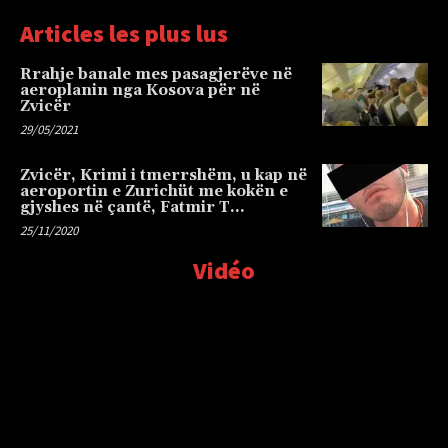
Articles les plus lus
Rrahje banale mes pasagjerëve në
aeroplanin nga Kosova për në
Zvicër
29/05/2021
Zvicër, Krimi i tmerrshëm, u kap në
aeroportin e Zurichüt me kokën e
gjyshes në çantë, Fatmir T…
25/11/2020
Vidéo