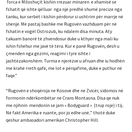
forca e Miloshvçit kishin rrezuar minaren e xhamisë se
fshatit që ishte qëlluar nga një predhë shumë precize nga
tanku, kur serbët i kishin përdorur si ushtrim për marrje në
shenjë. Më pastaj bashke me Rugovën vazhduam për në
fshatin e vogël Ostrozub, ku ndalem disa minuta. Aty
takuam banorë të zhvendosur duke u kthyer nga mali ku
ishin fshehur me javë të tëra. Kur e panë Rugovën, desh u
çmenden nga gëzimi, reagimi i tyre ishte i
jashtëzakonshëm. Turma e njerëzve u afruan dhe iu hodhën
me krahë rreth qafe, me lot e përqafime, duke e puthur në
faqe.”
“Rugovën e shoqëroja ne Kosove dhe ne Zvicër, sidomos në
formonin ndërkombëtar ne Crans Montasna. Disa qe nuk
me njihnin mendonin se jam « Bodyguard » (trup roje) i tij..
Në fakt Amerika e ruante, por jo edhe unë..” thotë duke
qeshur ambasadori amerikan Christopher Hill.