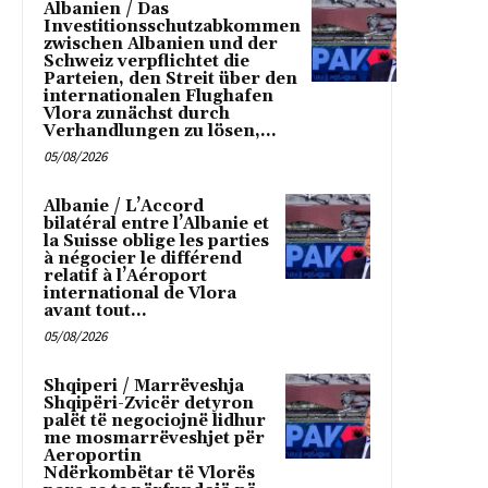
Albanien / Das
Investitionsschutzabkommen
zwischen Albanien und der
Schweiz verpflichtet die
Parteien, den Streit über den
internationalen Flughafen
Vlora zunächst durch
Verhandlungen zu lösen,...
05/08/2026
Albanie / L’Accord
bilatéral entre l’Albanie et
la Suisse oblige les parties
à négocier le différend
relatif à l’Aéroport
international de Vlora
avant tout...
05/08/2026
Shqiperi / Marrëveshja
Shqipëri-Zvicër detyron
palët të negociojnë lidhur
me mosmarrëveshjet për
Aeroportin
Ndërkombëtar të Vlorës