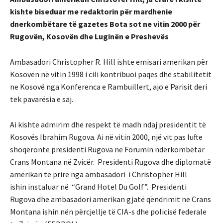
kishte biseduar me redaktorin për mardhenie
dnerkombëtare të gazetes Bota sot ne vitin 2000 për
Rugovën, Kosovën dhe Luginën e Preshevës
Ambasadori Christopher R. Hill ishte emisari amerikan për
Kosovën në vitin 1998 i cili kontribuoi paqes dhe stabilitetit
ne Kosovë nga Konferenca e Rambuillert, ajo e Parisit deri
tek pavarësia e saj.
Ai kishte admirim dhe respekt të madh ndaj presidentit të
Kosovës Ibrahim Rugova. Ai në vitin 2000, një vit pas lufte
shoqëronte presidenti Rugova ne Forumin ndërkombëtar
Crans Montana në Zvicër. Presidenti Rugova dhe diplomatë
amerikan të prirë nga ambasadori i Christopher Hill
ishin instaluar në “Grand Hotel Du Golf”. Presidenti
Rugova dhe ambasadori amerikan gjatë qëndrimit ne Crans
Montana ishin nën përcjellje të CIA-s dhe policisë federale