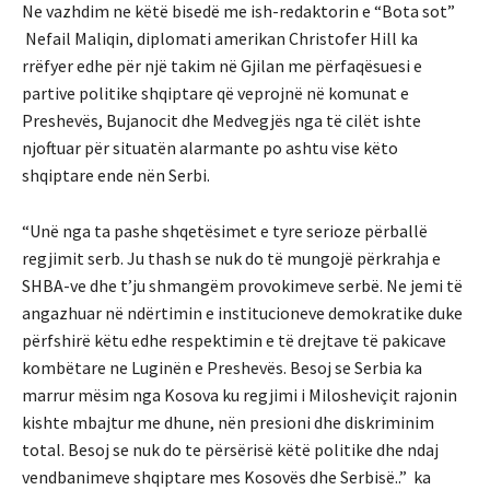
Ne vazhdim ne këtë bisedë me ish-redaktorin e “Bota sot”
Nefail Maliqin, diplomati amerikan Christofer Hill ka
rrëfyer edhe për një takim në Gjilan me përfaqësuesi e
partive politike shqiptare që veprojnë në komunat e
Preshevës, Bujanocit dhe Medvegjës nga të cilët ishte
njoftuar për situatën alarmante po ashtu vise këto
shqiptare ende nën Serbi.
“Unë nga ta pashe shqetësimet e tyre serioze përballë
regjimit serb. Ju thash se nuk do të mungojë përkrahja e
SHBA-ve dhe t’ju shmangëm provokimeve serbë. Ne jemi të
angazhuar në ndërtimin e institucioneve demokratike duke
përfshirë këtu edhe respektimin e të drejtave të pakicave
kombëtare ne Luginën e Preshevës. Besoj se Serbia ka
marrur mësim nga Kosova ku regjimi i Milosheviçit rajonin
kishte mbajtur me dhune, nën presioni dhe diskriminim
total. Besoj se nuk do te përsërisë këtë politike dhe ndaj
vendbanimeve shqiptare mes Kosovës dhe Serbisë..” ka