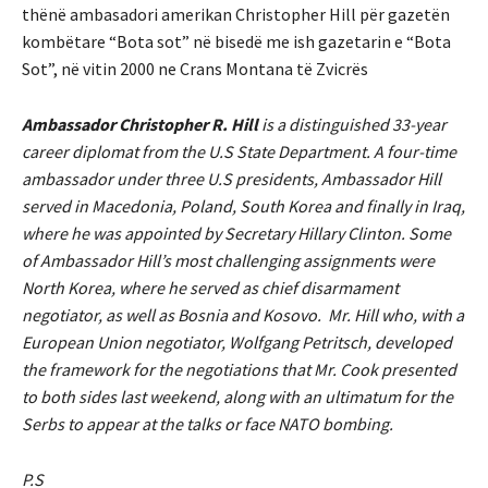
thënë ambasadori amerikan Christopher Hill për gazetën
kombëtare “Bota sot” në bisedë me ish gazetarin e “Bota
Sot”, në vitin 2000 ne Crans Montana të Zvicrës
Ambassador Christopher R. Hill
is a distinguished 33-year
career diplomat from the U.S State Department. A four-time
ambassador under three U.S presidents, Ambassador Hill
served in Macedonia, Poland, South Korea and finally in Iraq,
where he was appointed by Secretary Hillary Clinton. Some
of Ambassador Hill’s most challenging assignments were
North Korea, where he served as chief disarmament
negotiator, as well as Bosnia and Kosovo. Mr. Hill who, with a
European Union negotiator, Wolfgang Petritsch, developed
the framework for the negotiations that Mr. Cook presented
to both sides last weekend, along with an ultimatum for the
Serbs to appear at the talks or face NATO bombing.
P.S