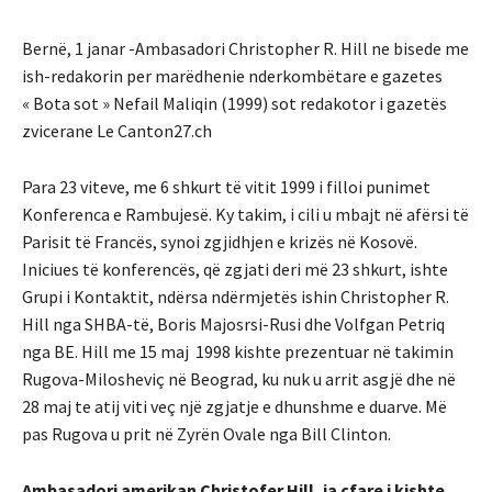
Bernë, 1 janar -Ambasadori Christopher R. Hill ne bisede me
ish-redakorin per marëdhenie nderkombëtare e gazetes
« Bota sot » Nefail Maliqin (1999) sot redakotor i gazetës
zvicerane Le Canton27.ch
Para 23 viteve, me 6 shkurt të vitit 1999 i filloi punimet
Konferenca e Rambujesë. Ky takim, i cili u mbajt në afërsi të
Parisit të Francës, synoi zgjidhjen e krizës në Kosovë.
Iniciues të konferencës, që zgjati deri më 23 shkurt, ishte
Grupi i Kontaktit, ndërsa ndërmjetës ishin Christopher R.
Hill nga SHBA-të, Boris Majosrsi-Rusi dhe Volfgan Petriq
nga BE. Hill me 15 maj 1998 kishte prezentuar në takimin
Rugova-Milosheviç në Beograd, ku nuk u arrit asgjë dhe në
28 maj te atij viti veç një zgjatje e dhunshme e duarve. Më
pas Rugova u prit në Zyrën Ovale nga Bill Clinton.
Ambasadori amerikan Christofer Hill, ja cfare i kishte