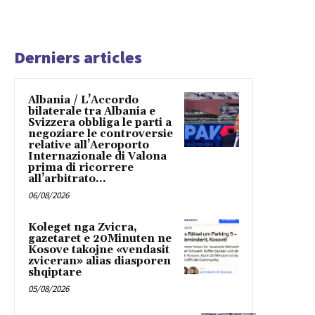
Derniers articles
Albania / L’Accordo
bilaterale tra Albania e
Svizzera obbliga le parti a
negoziare le controversie
relative all’Aeroporto
Internazionale di Valona
prima di ricorrere
all’arbitrato...
06/08/2026
Koleget nga Zvicra,
gazetaret e 20Minuten ne
Kosove takojne «vendasit
zviceran» alias diasporen
shqiptare
05/08/2026