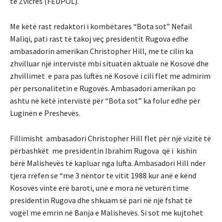
te Zvicrës (FEDPOL).
Me këtë rast redaktori i kombëtares “Bota sot” Nefail
Maliqi, pati rast të takoj veç presidentit Rugova edhe
ambasadorin amerikan Christopher Hill, me te cilin ka
zhvilluar një intervistë mbi situatën aktuale në Kosovë dhe
zhvillimet e para pas luftës në Kosovë i cili flet me admirim
për personalitetin e Rugovës. Ambasadori amerikan po
ashtu në këtë intervistë për “Bota sot” ka folur edhe për
Luginën e Preshevës.
Fillimisht ambasadori Christopher Hill flet për një vizitë të
përbashkët me presidentin Ibrahim Rugova që i kishin
bërë Malishevës të kapluar nga lufta. Ambasadori Hill nder
tjera rrëfen se “me 3 nëntor te vitit 1988 kur anë e kënd
Kosovës vinte erë baroti, unë e mora në veturën time
presidentin Rugova dhe shkuam së pari në një fshat të
vogël me emrin në Banja e Malishevës. Si sot me kujtohet