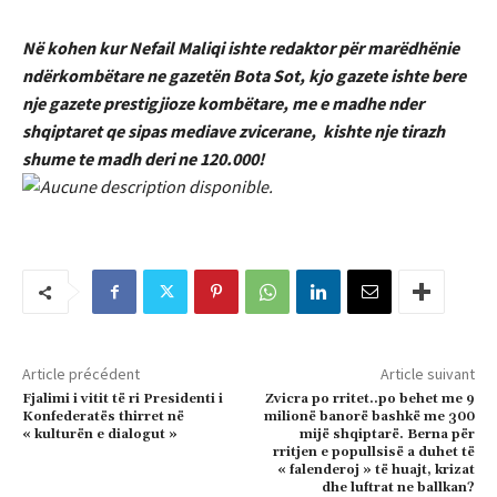
Në kohen kur Nefail Maliqi ishte redaktor për marëdhënie
ndërkombëtare ne gazetën Bota Sot, kjo gazete ishte bere
nje gazete prestigjioze kombëtare, me e madhe nder
shqiptaret qe sipas mediave zvicerane, kishte nje tirazh
shume te madh deri ne 120.000!
Article précédent
Article suivant
Fjalimi i vitit të ri Presidenti i
Zvicra po rritet..po behet me 9
Konfederatës thirret në
milionë banorë bashkë me 300
« kulturën e dialogut »
mijë shqiptarë. Berna për
rritjen e popullsisë a duhet të
« falenderoj » të huajt, krizat
dhe luftrat ne ballkan?