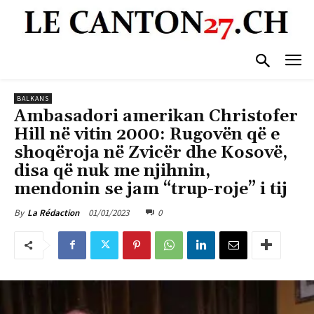
BALKANS
Ambasadori amerikan Christofer
Hill në vitin 2000: Rugovën që e
shoqëroja në Zvicër dhe Kosovë,
disa që nuk me njihnin,
mendonin se jam “trup-roje” i tij
01/01/2023
0
By
La Rédaction