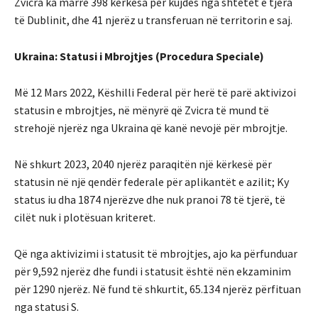
Zvicra ka marrë 398 kërkesa për kujdes nga shtetet e tjera
të Dublinit, dhe 41 njerëz u transferuan në territorin e saj.
Ukraina: Statusi i Mbrojtjes (Procedura Speciale)
Më 12 Mars 2022, Këshilli Federal për herë të parë aktivizoi
statusin e mbrojtjes, në mënyrë që Zvicra të mund të
strehojë njerëz nga Ukraina që kanë nevojë për mbrojtje.
Në shkurt 2023, 2040 njerëz paraqitën një kërkesë për
statusin në një qendër federale për aplikantët e azilit; Ky
status iu dha 1874 njerëzve dhe nuk pranoi 78 të tjerë, të
cilët nuk i plotësuan kriteret.
Që nga aktivizimi i statusit të mbrojtjes, ajo ka përfunduar
për 9,592 njerëz dhe fundi i statusit është nën ekzaminim
për 1290 njerëz. Në fund të shkurtit, 65.134 njerëz përfituan
nga statusi S.