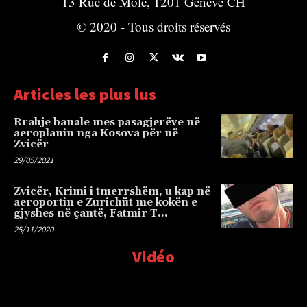
13 Rue de Môle, 1201 Genève CH
© 2020 - Tous droits réservés
Articles les plus lus
Rrahje banale mes pasagjerëve në
aeroplanin nga Kosova për në
Zvicër
29/05/2021
Zvicër, Krimi i tmerrshëm, u kap në
aeroportin e Zurichüt me kokën e
gjyshes në çantë, Fatmir T…
25/11/2020
Vidéo