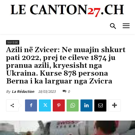
SUISSE
Azili në Zvicer: Ne muajin shkurt
pati 2022, prej te cileve 1874 ju
pranua azili, kryesisht nga
Ukraina. Kurse 878 persona
Berna i ka larguar nga Zvicra
18/03/2023
0
By
La Rédaction