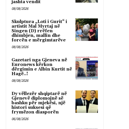
jashta vendit
08/08/2026
Skulptura „Loti i Gurit“ i
artistit Mal Myrtaj në
Singen (D) rrëfen
dhimbjen, mallin dhe
forcën e mërgimtarëve
08/08/2026
Gazetari nga Gjeneva në
Euronews kërkon
dërgimin e Albin Kurtit në
Hagë..!
08/08/2026
Dy vëllezër shqiptarë në
Gjenevë diplomojnë së
bashku për mjekësi, një
histori suksesi që
frymëzon diasporën
06/08/2026