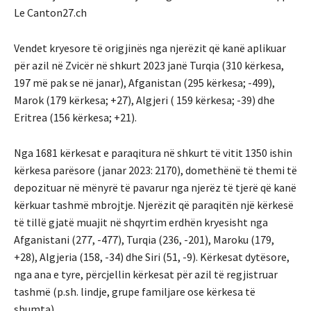
Le Canton27.ch
Vendet kryesore të origjinës nga njerëzit që kanë aplikuar
për azil në Zvicër në shkurt 2023 janë Turqia (310 kërkesa,
197 më pak se në janar), Afganistan (295 kërkesa; -499),
Marok (179 kërkesa; +27), Algjeri ( 159 kërkesa; -39) dhe
Eritrea (156 kërkesa; +21).
Nga 1681 kërkesat e paraqitura në shkurt të vitit 1350 ishin
kërkesa parësore (janar 2023: 2170), domethënë të themi të
depozituar në mënyrë të pavarur nga njerëz të tjerë që kanë
kërkuar tashmë mbrojtje. Njerëzit që paraqitën një kërkesë
të tillë gjatë muajit në shqyrtim erdhën kryesisht nga
Afganistani (277, -477), Turqia (236, -201), Maroku (179,
+28), Algjeria (158, -34) dhe Siri (51, -9). Kërkesat dytësore,
nga ana e tyre, përcjellin kërkesat për azil të regjistruar
tashmë (p.sh. lindje, grupe familjare ose kërkesa të
shumta).