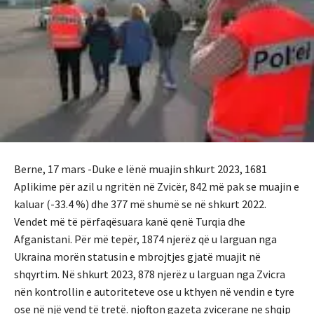
Berne, 17 mars -Duke e lënë muajin shkurt 2023, 1681
Aplikime për azil u ngritën në Zvicër, 842 më pak se muajin e
kaluar (-33.4 %) dhe 377 më shumë se në shkurt 2022.
Vendet më të përfaqësuara kanë qenë Turqia dhe
Afganistani. Për më tepër, 1874 njerëz që u larguan nga
Ukraina morën statusin e mbrojtjes gjatë muajit në
shqyrtim. Në shkurt 2023, 878 njerëz u larguan nga Zvicra
nën kontrollin e autoriteteve ose u kthyen në vendin e tyre
ose në një vend të tretë. njofton gazeta zvicerane ne shqip