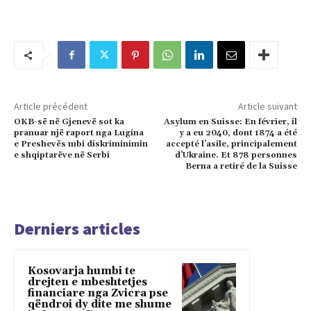
Article précédent
Article suivant
OKB-së në Gjenevë sot ka
Asylum en Suisse: En février, il
pranuar një raport nga Lugina
y a eu 2040, dont 1874 a été
e Preshevës mbi diskriminimin
accepté l’asile, principalement
e shqiptarëve në Serbi
d’Ukraine. Et 878 personnes
Berna a retiré de la Suisse
Derniers articles
Kosovarja humbi te
drejten e mbeshtetjes
financiare nga Zvicra pse
qëndroi dy dite me shume