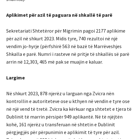
Aplikimet për azil të paguara në shkallë të parë
Sekretariati Shtetëror për Migrimin pagoi 2177 aplikime
për azil në shkurt 2023. Midis tyre, 740 rezultoi në një
vendim jo-hyrje (përfshirë 563 në bazë të Marrëveshjes
Shkalla e parë. Numri i rasteve në pritje të shkallës së parë
arrin në 12,303, 465 më pak se muajin e kaluar.
Largime
Në shkurt 2023, 878 njerëz u larguan nga Zvicra nën
kontrollin e autoriteteve ose u kthyen në vendin e tyre ose
në një vend të tretë. Zvicra ka kërkuar nga shtetet e tjera të
Dublinit të marrin përsipër 949 aplikantë. Në të njëjtën
kohë, 161 njerëz u transferuan në shtetin e Dublinit
përgjegjës për përpunimin e aplikimit të tyre për azil.