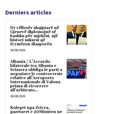
Derniers articles
Dy vëllezër shqiptarë në
Gjenevë diplomojnë së
bashku për mjekësi, një
histori suksesi që
frymëzon diasporën
06/08/2026
Albania / L’Accordo
bilaterale tra Albania e
Svizzera obbliga le parti a
negoziare le controversie
relative all’Aeroporto
Internazionale di Valona
prima di ricorrere
all’arbitrato...
06/08/2026
Koleget nga Zvicra,
gazetaret e 20Minuten ne