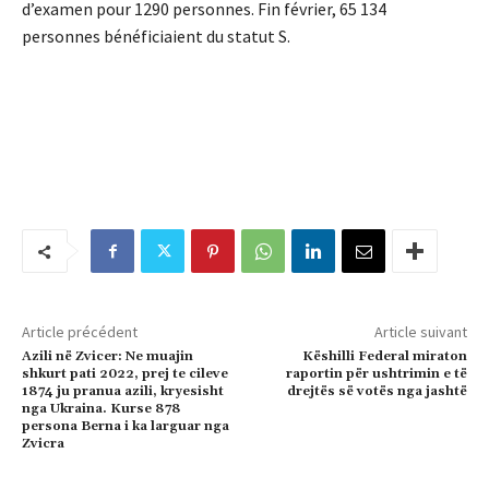
d’examen pour 1290 personnes. Fin février, 65 134
personnes bénéficiaient du statut S.
Article précédent
Article suivant
Azili në Zvicer: Ne muajin
Këshilli Federal miraton
shkurt pati 2022, prej te cileve
raportin për ushtrimin e të
1874 ju pranua azili, kryesisht
drejtës së votës nga jashtë
nga Ukraina. Kurse 878
persona Berna i ka larguar nga
Zvicra