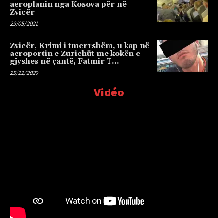
aeroplanin nga Kosova për në
Zvicër
29/05/2021
Zvicër, Krimi i tmerrshëm, u kap në
aeroportin e Zurichüt me kokën e
gjyshes në çantë, Fatmir T…
25/11/2020
Vidéo