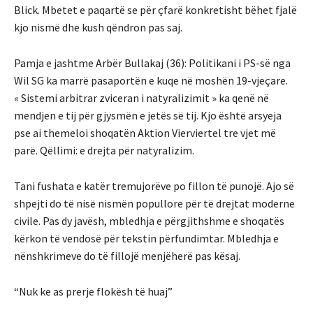
Blick. Mbetet e paqartë se për çfarë konkretisht bëhet fjalë
kjo nismë dhe kush qëndron pas saj.
Pamja e jashtme Arbër Bullakaj (36): Politikani i PS-së nga
Wil SG ka marrë pasaportën e kuqe në moshën 19-vjeçare.
« Sistemi arbitrar zviceran i natyralizimit » ka qenë në
mendjen e tij për gjysmën e jetës së tij. Kjo është arsyeja
pse ai themeloi shoqatën Aktion Vierviertel tre vjet më
parë. Qëllimi: e drejta për natyralizim.
Tani fushata e katër tremujorëve po fillon të punojë. Ajo së
shpejti do të nisë nismën popullore për të drejtat moderne
civile. Pas dy javësh, mbledhja e përgjithshme e shoqatës
kërkon të vendosë për tekstin përfundimtar. Mbledhja e
nënshkrimeve do të fillojë menjëherë pas kësaj.
“Nuk ke as prerje flokësh të huaj”