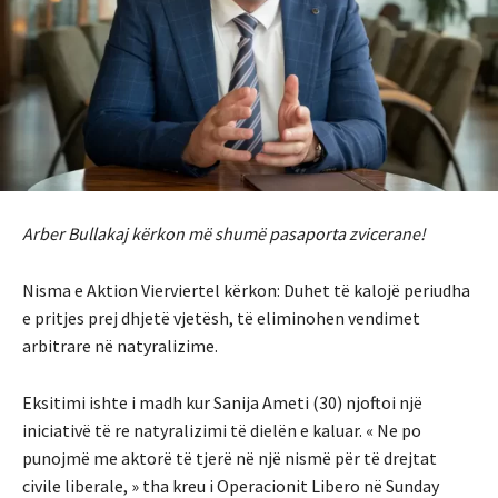
Arber Bullakaj kërkon më shumë pasaporta zvicerane!
Nisma e Aktion Vierviertel kërkon: Duhet të kalojë periudha
e pritjes prej dhjetë vjetësh, të eliminohen vendimet
arbitrare në natyralizime.
Eksitimi ishte i madh kur Sanija Ameti (30) njoftoi një
iniciativë të re natyralizimi të dielën e kaluar. « Ne po
punojmë me aktorë të tjerë në një nismë për të drejtat
civile liberale, » tha kreu i Operacionit Libero në Sunday