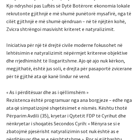
Kjo ndryshoi pas Luftës së Dytë Botërore: ekonomia lokale
rekrutonte gjithnjë e më shumë punëtorë mysafirë, nga të
cilët gjithnjë e më shumë qëndruan – në të njëjtën kohë,
Zvicra shtrëngoi masivisht kriteret e natyralizimit.
Iniciativa për një të drejtë civile moderne fokusohet në
lehtësimin e natyralizimit nëpërmjet kritereve objektive
dhe rrjedhimisht të llogaritshme. Ajo që ajo nuk kërkon,
megjithatë, është jus soli, e drejta për pasaportë zvicerane
për të gjithë ata që kanë lindur në vend.
« As i përditësuar dhe as i qëllimshëm »
Rezistenca është programuar nga ana borgjeze – edhe nga
ata që simpatizojnë shqetësimet e nismës. Kështu thotë
Përparim Avdili (35), kryetar i Qytetit FDP të Cyrihut dhe
nënkryetar i shoqatës Secondos Cyrih: « Mënyra se si e
zbatojmë pjesërisht natyralizimin sot nuk është as e
përditësuar dhe as e përshtatshme ». Por ai gjithashtu