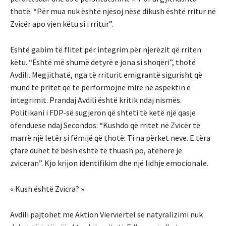
thotë: “Për mua nuk është njësoj nëse dikush është rritur në
Zvicër apo vjen këtu si i rritur”.
Është gabim të flitet për integrim për njerëzit që rriten
këtu. “Është më shumë detyrë e jona si shoqëri”, thotë
Avdili. Megjithatë, nga të rriturit emigrantë sigurisht që
mund të pritet që të performojnë mirë në aspektin e
integrimit. Prandaj Avdili është kritik ndaj nismës.
Politikani i FDP-së sugjeron që shteti të ketë një qasje
ofenduese ndaj Secondos: “Kushdo që rritet në Zvicër të
marrë një letër si fëmijë që thotë: Ti na përket neve. E tëra
çfarë duhet të bësh është të thuash po, atëherë je
zviceran”. Kjo krijon identifikim dhe një lidhje emocionale.
« Kush është Zvicra? »
Avdili pajtohet me Aktion Vierviertel se natyralizimi nuk