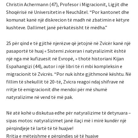
Christin Achermann (47), Profesor i Migracionit, Ligjit dhe
Shoqërisë në Universitetin e Neuchâtel. “Por kantonet dhe
komunat kanë një diskrecion të madh në zbatimin e këtyre
kushteve. Dallimet janë përkatësisht të mëdha.”
25 për qind e të gjithë njerëzve që jetojnë në Zvicër kanë një
pasaportë të huaj « Sistemi zviceran i natyralizimit është
një nga më kufizuesit në Evropë, » thotë historiani Kijan
Espahangizi (44), autor i një libri të ri mbi kompleksin e
migracionit të Zvicrës. “Por nuk ishte gjithmonë kështu. Në
fillim të shekullit të 20-të, Zvicra reagoi ndaj shifrave në
rritje të emigracionit dhe mendoi për më shumë
natyralizime në vend të më pak.
Në atë kohë u diskutua edhe për natyralizime të detyruara –
sipas motos: natyralizimet janë ilaçi më i mirë kundër një
përqindjeje të lartë të të huajve!
Rritja e mëtejshme e përqindjes së të huajve