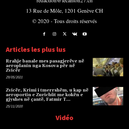
redaction@lecanton27.ch
13 Rue de Môle, 1201 Genève CH
© 2020 - Tous droits réservés
Articles les plus lus
Rrahje banale mes pasagjerëve në
aeroplanin nga Kosova për në
Zvicër
29/05/2021
Zvicër, Krimi i tmerrshëm, u kap në
aeroportin e Zurichüt me kokën e
gjyshes në çantë, Fatmir T…
25/11/2020
Vidéo