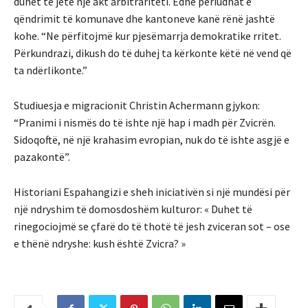
duhet të jetë një akt arbitrariteti. Edhe periudhat e
qëndrimit të komunave dhe kantoneve kanë rënë jashtë
kohe. “Ne përfitojmë kur pjesëmarrja demokratike rritet.
Përkundrazi, dikush do të duhej ta kërkonte këtë në vend që
ta ndërlikonte.”
Studiuesja e migracionit Christin Achermann gjykon:
“Pranimi i nismës do të ishte një hap i madh për Zvicrën.
Sidoqoftë, në një krahasim evropian, nuk do të ishte asgjë e
pazakontë”.
Historiani Espahangizi e sheh iniciativën si një mundësi për
një ndryshim të domosdoshëm kulturor: « Duhet të
rinegociojmë se çfarë do të thotë të jesh zviceran sot – ose
e thënë ndryshe: kush është Zvicra? »