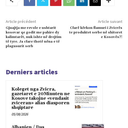
Article précédent
Article suivant
Gjuajtja me revole e ushtarit
Cfarë kërkon flamuri i Zvicrës
kosovar qe godit me pahire dy
te produktet serbe në shitoret
kalimtarët, nuk ishte në drejtim
e Kosovës?!
të tyre. Ja cfare thotë nëna e të
plagusurit serb
Derniers articles
Koleget nga Zvicra,
gazetaret e 20Minuten ne
Kosove takojne «vendasit
zviceran» alias diasporen
shqiptare
05/08/2026
Albanien / Das