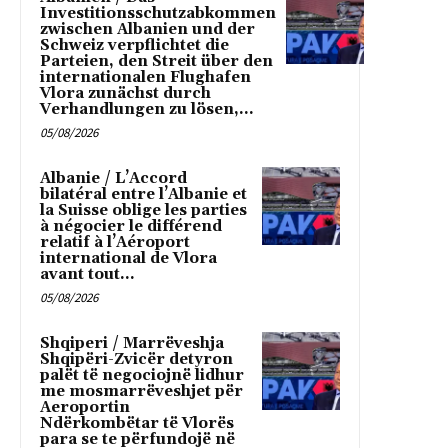
Investitionsschutzabkommen
zwischen Albanien und der
Schweiz verpflichtet die
Parteien, den Streit über den
internationalen Flughafen
Vlora zunächst durch
Verhandlungen zu lösen,...
05/08/2026
Albanie / L’Accord
bilatéral entre l’Albanie et
la Suisse oblige les parties
à négocier le différend
relatif à l’Aéroport
international de Vlora
avant tout...
05/08/2026
Shqiperi / Marrëveshja
Shqipëri-Zvicër detyron
palët të negociojnë lidhur
me mosmarrëveshjet për
Aeroportin
Ndërkombëtar të Vlorës
para se te përfundojë në