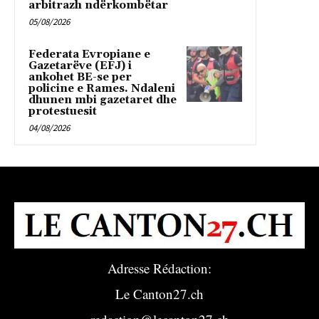
arbitrazh ndërkombëtar
05/08/2026
Federata Evropiane e
Gazetarëve (EFJ) i
ankohet BE-se per
policine e Rames. Ndaleni
dhunen mbi gazetaret dhe
protestuesit
04/08/2026
Adresse Rédaction:
Le Canton27.ch