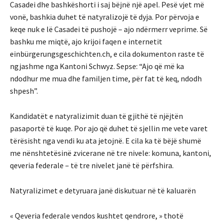
Casadei dhe bashkëshorti i saj bëjnë një apel. Pesë vjet më
vonë, bashkia duhet të natyralizojë të dyja. Por përvoja e
keqe nuk e lë Casadei të pushojë – ajo ndërmerr veprime. Së
bashku me miqtë, ajo krijoi faqen e internetit
einbürgerungsgeschichten.ch, e cila dokumenton raste të
ngjashme nga Kantoni Schwyz. Sepse: “Ajo që më ka
ndodhur me mua dhe familjen time, për fat të keq, ndodh
shpesh”.
Kandidatët e natyralizimit duan të gjithë të njëjtën
pasaportë të kuqe. Por ajo që duhet të sjellin me vete varet
tërësisht nga vendi ku ata jetojnë. E cila ka të bëjë shumë
me nënshtetësinë zvicerane në tre nivele: komuna, kantoni,
qeveria federale – të tre nivelet janë të përfshira.
Natyralizimet e detyruara janë diskutuar në të kaluarën
« Qeveria federale vendos kushtet qendrore, » thotë