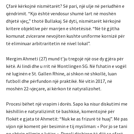
Çfarë kërkojnë nismëtarët? Së pari, një ulje në periudhën e
qëndrimit. “Kjo është vendosur shumë lart në moshën
dhjetë vjeç,” thotë Bullakaj. Së dyti, nismëtarët kërkojnë
kritere objektive për marrjen e shtetësisë. “Në të gjitha
komunat zvicerane nevojiten kushte uniforme kornizë për
të eliminuar arbitraritetin në nivel lokal”.
Mergim Ahmeti (27) mund t’ju tregojë një ose dy gjëra për
këtë. Ai lindi dhe u rrit në Montlingen SG. Në fshatin e vogël
në luginën e St. Gallen Rhine, ai shkon në shkollë, luan
futboll dhe përfundon një praktikë. Në vitin 2017, në
moshën 22-vjeçare, ai kërkon të natyralizohet.
Procesi bëhet një vrapim i dorës. Sapo ka nisur diskutimi me
këshillin e natyralizimit të bashkisë, komentojnë për
flokët e gjata të Ahmetit: “Nuk ke as frizurë të huaj”. Më pas
vijon një koment për besimin e tij mysliman: « Por jo se tani
po shtrin qilimin e lutjes ». Paneli dëshiron të dijë se çfarë