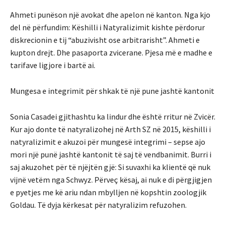
Ahmeti punëson një avokat dhe apelon në kanton. Nga kjo
del në përfundim: Këshilli i Natyralizimit kishte përdorur
diskrecionin e tij “abuzivisht ose arbitrarisht”. Ahmeti e
kupton drejt. Dhe pasaporta zvicerane. Pjesa më e madhe e
tarifave ligjore i bartë ai.
Mungesa e integrimit për shkak të një pune jashtë kantonit
Sonia Casadei gjithashtu ka lindur dhe është rritur në Zvicër.
Kur ajo donte të natyralizohej në Arth SZ në 2015, këshilli i
natyralizimit e akuzoi për mungesë integrimi – sepse ajo
mori një punë jashtë kantonit të saj të vendbanimit. Burri i
saj akuzohet për të njëjtën gjë: Si suvaxhi ka klientë që nuk
vijnë vetëm nga Schwyz. Përveç kësaj, ai nuk e di përgjigjen
e pyetjes me kë ariu ndan mbylljen në kopshtin zoologjik
Goldau. Të dyja kërkesat për natyralizim refuzohen.