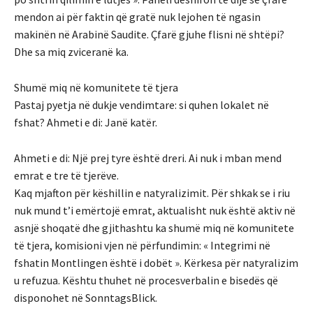
mendon ai për faktin që gratë nuk lejohen të ngasin
makinën në Arabinë Saudite. Çfarë gjuhe flisni në shtëpi?
Dhe sa miq zviceranë ka.
Shumë miq në komunitete të tjera
Pastaj pyetja në dukje vendimtare: si quhen lokalet në
fshat? Ahmeti e di: Janë katër.
Ahmeti e di: Një prej tyre është dreri. Ai nuk i mban mend
emrat e tre të tjerëve.
Kaq mjafton për këshillin e natyralizimit. Për shkak se i riu
nuk mund t’i emërtojë emrat, aktualisht nuk është aktiv në
asnjë shoqatë dhe gjithashtu ka shumë miq në komunitete
të tjera, komisioni vjen në përfundimin: « Integrimi në
fshatin Montlingen është i dobët ». Kërkesa për natyralizim
u refuzua. Kështu thuhet në procesverbalin e bisedës që
disponohet në SonntagsBlick.