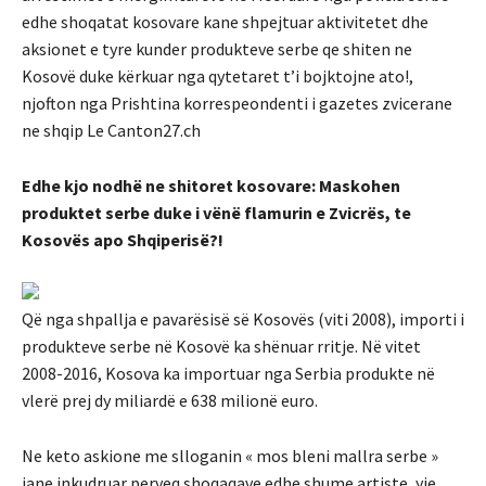
edhe shoqatat kosovare kane shpejtuar aktivitetet dhe
aksionet e tyre kunder produkteve serbe qe shiten ne
Kosovë duke kërkuar nga qytetaret t’i bojktojne ato!,
njofton nga Prishtina korrespeondenti i gazetes zvicerane
ne shqip Le Canton27.ch
Edhe kjo nodhë ne shitoret kosovare: Maskohen
produktet serbe duke i vënë flamurin e Zvicrës, te
Kosovës apo Shqiperisë?!
Që nga shpallja e pavarësisë së Kosovës (viti 2008), importi i
produkteve serbe në Kosovë ka shënuar rritje. Në vitet
2008-2016, Kosova ka importuar nga Serbia produkte në
vlerë prej dy miliardë e 638 milionë euro.
Ne keto askione me slloganin « mos bleni mallra serbe »
jane inkudruar perveq shoqaqave edhe shume artiste, yje