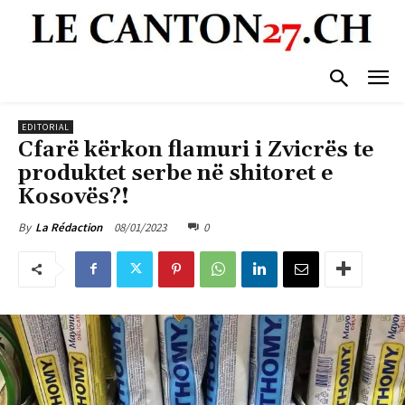
EDITORIAL
Cfarë kërkon flamuri i Zvicrës te
produktet serbe në shitoret e
Kosovës?!
08/01/2023
0
By
La Rédaction