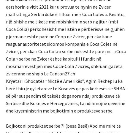
qershorin e vitit 2021 kur u provua te hynin ne Zvicer
mallrat nga Serbia duke e filluar me « Coca Coles ». Keshtu,
një shishe me tiketë me mbishkrimin serb ngjitur (mbi
Coca Colla) përkohësisht me listën e përbërësve në gjuhën
gjermane eshte parë ne Coop në Zvicër, për cka kane
reaguar autoritetet sidomos kompania e Coca Coles në
Zvicer, për cka « Coca Cola » serbe nuk eshte parë më.. »Coca
Cola » serbe ne Zvicer është kapitulli i fundit në
mosmarrëveshjen mes Coca-Cola Zvicrës, shkruan gazeta
zvicerane ne shqip Le Canton27.ch
Kryetari i Shoqatës “Miqtë e Amerikës”, Agim Rexhepi u ka
bërë thirrje qytetarëve të Kosovës që pas kërkesës së SHBA-
së për suspendim të taksës doganore ndaj produkteve të
Serbisë dhe Bosnjës e Hercegovinës, ta ndihmojnë qeverinë
dhe kryeministrin me bojkotimin e produkteve serbe.
Bojkotoni produktet serbe ?! (besa Besë) Apo me mire të