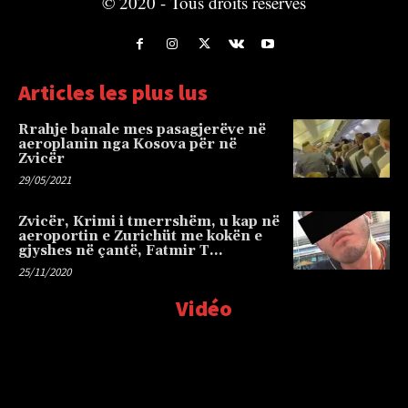
© 2020 - Tous droits réservés
Articles les plus lus
Rrahje banale mes pasagjerëve në
aeroplanin nga Kosova për në
Zvicër
29/05/2021
Zvicër, Krimi i tmerrshëm, u kap në
aeroportin e Zurichüt me kokën e
gjyshes në çantë, Fatmir T…
25/11/2020
Vidéo