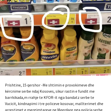
Prishtine, 15 qershor -Me shtimin e provokimeve dhe
kërcnime serbe ndaj Kosoves, sikur rastin e fundit me
barrkikada,m rrahje te KFOR-it nga bandatz serbe te
Vucicit, kindnapimi i tre policeve kosovar, mallterimet dhe
arrestimet e mergimtareve ne Meerdare nga policia serbe