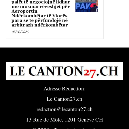
palët të negociojnë lidhur
me mosmarrëveshjet për
Aeroportin
Ndërkombëtar të Vlorës
para se te përfundojë në
arbitrazh ndërkombëtar
05/08/2026
Adresse Rédaction:
Le Canton27.ch
redaction@lecanton27.ch
13 Rue de Môle, 1201 Genève CH