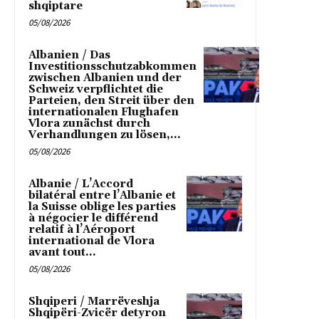
shqiptare
05/08/2026
Albanien / Das
Investitionsschutzabkommen
zwischen Albanien und der
Schweiz verpflichtet die
Parteien, den Streit über den
internationalen Flughafen
Vlora zunächst durch
Verhandlungen zu lösen,...
05/08/2026
Albanie / L’Accord
bilatéral entre l’Albanie et
la Suisse oblige les parties
à négocier le différend
relatif à l’Aéroport
international de Vlora
avant tout...
05/08/2026
Shqiperi / Marrëveshja
Shqipëri-Zvicër detyron