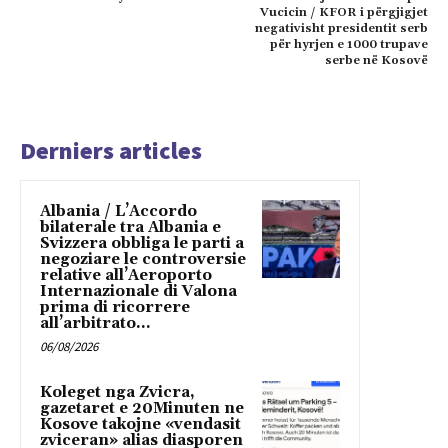
Vucicin / KFOR i përgjigjet
negativisht presidentit serb
për hyrjen e 1000 trupave
serbe në Kosovë
Derniers articles
Albania / L’Accordo
bilaterale tra Albania e
Svizzera obbliga le parti a
negoziare le controversie
relative all’Aeroporto
Internazionale di Valona
prima di ricorrere
all’arbitrato...
06/08/2026
Koleget nga Zvicra,
gazetaret e 20Minuten ne
Kosove takojne «vendasit
zviceran» alias diasporen