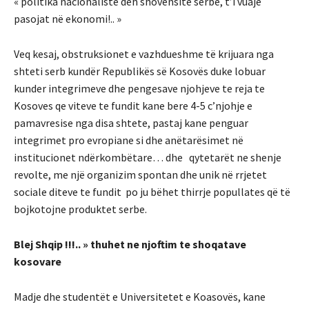
« politika nacionaliste deh shovensite serbe, t’i vuajë
pasojat në ekonomi!.. »
Veq kesaj, obstruksionet e vazhdueshme të krijuara nga
shteti serb kundër Republikës së Kosovës duke lobuar
kunder integrimeve dhe pengesave njohjeve te reja te
Kosoves qe viteve te fundit kane bere 4-5 c’njohje e
pamavresise nga disa shtete, pastaj kane penguar
integrimet pro evropiane si dhe anëtarësimet në
institucionet ndërkombëtare… dhe qytetarët ne shenje
revolte, me një organizim spontan dhe unik në rrjetet
sociale diteve te fundit po ju bëhet thirrje popullates që të
bojkotojne produktet serbe.
Blej Shqip !!!.. » thuhet ne njoftim te shoqatave
kosovare
Madje dhe studentët e Universitetet e Koasovës, kane