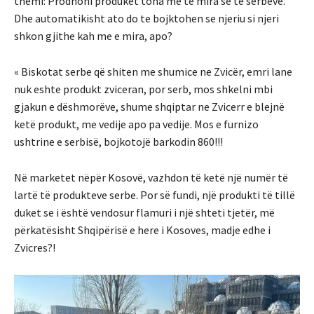
themi: Prodhoni produket tona më të mira se te serbëve.
Dhe automatikisht ato do te bojktohen se njeriu si njeri
shkon gjithe kah me e mira, apo?
« Biskotat serbe që shiten me shumice ne Zvicër, emri lane
nuk eshte produkt zviceran, por serb, mos shkelni mbi
gjakun e dëshmorëve, shume shqiptar ne Zvicerr e blejnë
ketë produkt, me vedije apo pa vedije. Mos e furnizo
ushtrine e serbisë, bojkotojë barkodin 860!!!
Në marketet nëpër Kosovë, vazhdon të ketë një numër të
lartë të produkteve serbe. Por së fundi, një produkti të tillë
duket se i është vendosur flamuri i një shteti tjetër, më
përkatësisht Shqipërisë e here i Kosoves, madje edhe i
Zvicres?!