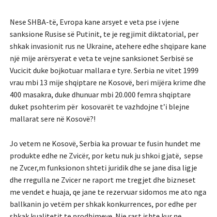
Nese SHBA-të, Evropa kane arsyet e veta pse i vjene
sanksione Rusise së Putinit, te je regjimit diktatorial, per
shkak invasionit rus ne Ukraine, atehere edhe shqipare kane
një mije arërsyerat e veta te vejne sanksionet Serbisë se
Vucicit duke bojkotuar mallara e tyre. Serbia ne vitet 1999
vrau mbi 13 mije shqiptare ne Kosovë, beri mijëra krime dhe
400 masakra, duke dhunuar mbi 20.000 femra shqiptare
duket psohterim për kosovarët te vazhdojne t’i blejne
mallarat sere në Kosovë?!
Jo vetem ne Kosovë, Serbia ka provuar te fusin hundet me
produkte edhe ne Zvicër, por ketu nuk ju shkoi gjatë, sepse
ne Zvcer,m funksionon shteti juridik dhe se jane disa ligje
dhe rregulla ne Zvicer ne raport me tregjet dhe bizneset
me vendet e huaja, qe jane te rezervuar sidomos me ato nga
ballkanin jo vetëm per shkak konkurrences, por edhe per
shkak kualitetit te prodhimeve. Nje rast ishte kur ne