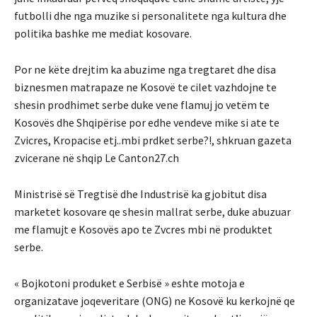
futbolli dhe nga muzike si personalitete nga kultura dhe
politika bashke me mediat kosovare.
Por ne këte drejtim ka abuzime nga tregtaret dhe disa
biznesmen matrapaze ne Kosovë te cilet vazhdojne te
shesin prodhimet serbe duke vene flamuj jo vetëm te
Kosovës dhe Shqipërise por edhe vendeve mike si ate te
Zvicres, Kropacise etj..mbi prdket serbe?!, shkruan gazeta
zvicerane në shqip Le Canton27.ch
Ministrisë së Tregtisë dhe Industrisë ka gjobitut disa
marketet kosovare qe shesin mallrat serbe, duke abuzuar
me flamujt e Kosovës apo te Zvcres mbi në produktet
serbe.
« Bojkotoni produket e Serbisë » eshte motoja e
organizatave joqeveritare (ONG) ne Kosovë ku kerkojnë qe