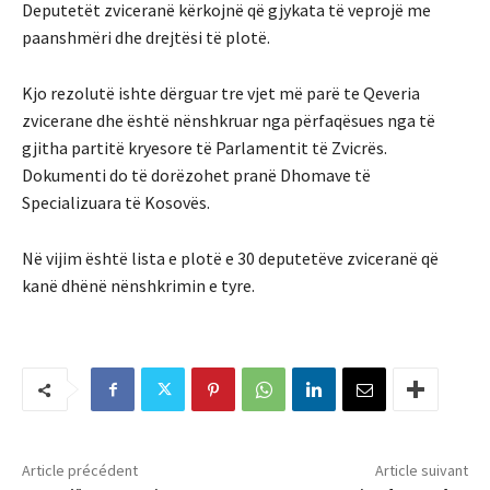
Deputetët zviceranë kërkojnë që gjykata të veprojë me
paanshmëri dhe drejtësi të plotë.
Kjo rezolutë ishte dërguar tre vjet më parë te Qeveria
zvicerane dhe është nënshkruar nga përfaqësues nga të
gjitha partitë kryesore të Parlamentit të Zvicrës.
Dokumenti do të dorëzohet pranë Dhomave të
Specializuara të Kosovës.
Në vijim është lista e plotë e 30 deputetëve zviceranë që
kanë dhënë nënshkrimin e tyre.
Article précédent
Article suivant