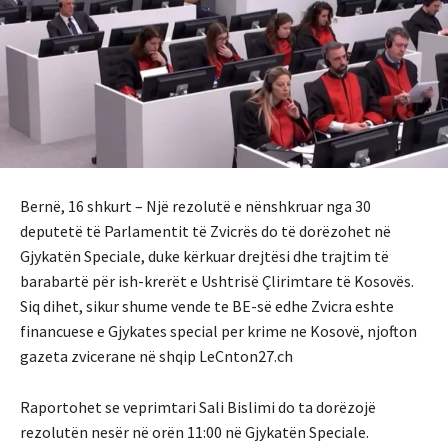
Bernë, 16 shkurt – Një rezolutë e nënshkruar nga 30
deputetë të Parlamentit të Zvicrës do të dorëzohet në
Gjykatën Speciale, duke kërkuar drejtësi dhe trajtim të
barabartë për ish-krerët e Ushtrisë Çlirimtare të Kosovës.
Siq dihet, sikur shume vende te BE-së edhe Zvicra eshte
financuese e Gjykates special per krime ne Kosovë, njofton
gazeta zvicerane në shqip LeCnton27.ch
Raportohet se veprimtari Sali Bislimi do ta dorëzojë
rezolutën nesër në orën 11:00 në Gjykatën Speciale.