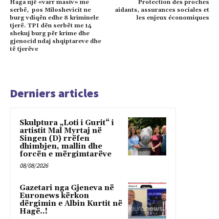
Haga një «varr masiv» me
Protection des proches
serbë, pos Miloshevicit ne
aidants, assurances sociales et
burg vdiqën edhe 8 kriminele
les enjeux économiques
tjerë. TPI dën serbët me 14
shekuj burg për krime dhe
gjenocid ndaj shqiptareve dhe
të tjerëve
Derniers articles
Skulptura „Loti i Gurit“ i
artistit Mal Myrtaj në
Singen (D) rrëfen
dhimbjen, mallin dhe
forcën e mërgimtarëve
08/08/2026
Gazetari nga Gjeneva në
Euronews kërkon
dërgimin e Albin Kurtit në
Hagë..!