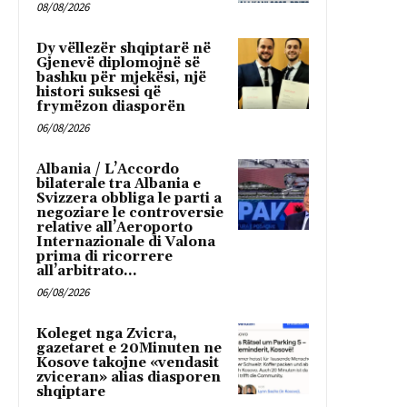
08/08/2026
Dy vëllezër shqiptarë në
Gjenevë diplomojnë së
bashku për mjekësi, një
histori suksesi që
frymëzon diasporën
06/08/2026
Albania / L’Accordo
bilaterale tra Albania e
Svizzera obbliga le parti a
negoziare le controversie
relative all’Aeroporto
Internazionale di Valona
prima di ricorrere
all’arbitrato...
06/08/2026
Koleget nga Zvicra,
gazetaret e 20Minuten ne
Kosove takojne «vendasit
zviceran» alias diasporen
shqiptare