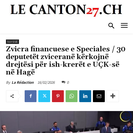
SUISSE
Zvicra financuese e Speciales / 30
deputetët zviceranë kërkojnë
drejtësi për ish-krerët e UÇK-së
në Hagë
16/02/2026
0
By
La Rédaction