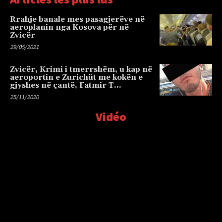
Rrahje banale mes pasagjerëve në
aeroplanin nga Kosova për në
Zvicër
29/05/2021
Zvicër, Krimi i tmerrshëm, u kap në
aeroportin e Zurichüt me kokën e
gjyshes në çantë, Fatmir T…
25/11/2020
Vidéo