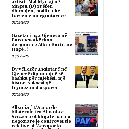
artistit Mal Myrtaj në
Singen (D) rrëfen
dhimbjen, mallin dhe
forcën e mërgimtarëve
08/08/2026
Gazetari nga Gjeneva në
Euronews kërkon
dërgimin e Albin Kurtit në
Hagë..!
08/08/2026
Dy vëllezër shqiptarë në
Gjenevë diplomojnë së
bashku për mjekësi, një
histori suksesi që
frymëzon diasporën
06/08/2026
Albania / L’Accordo
bilaterale tra Albania e
Svizzera obbliga le parti a
negoziare le controversie
relative all’Aeroporto