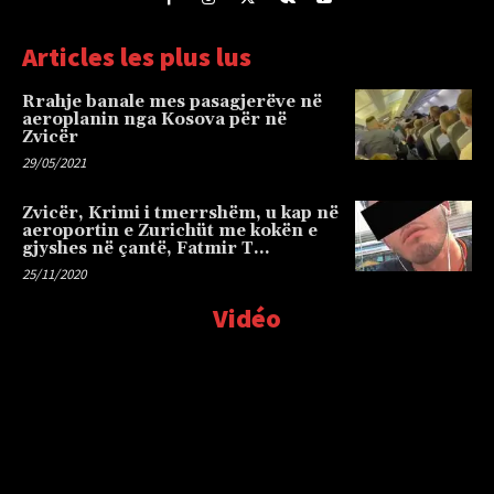
Articles les plus lus
Rrahje banale mes pasagjerëve në
aeroplanin nga Kosova për në
Zvicër
29/05/2021
Zvicër, Krimi i tmerrshëm, u kap në
aeroportin e Zurichüt me kokën e
gjyshes në çantë, Fatmir T…
25/11/2020
Vidéo