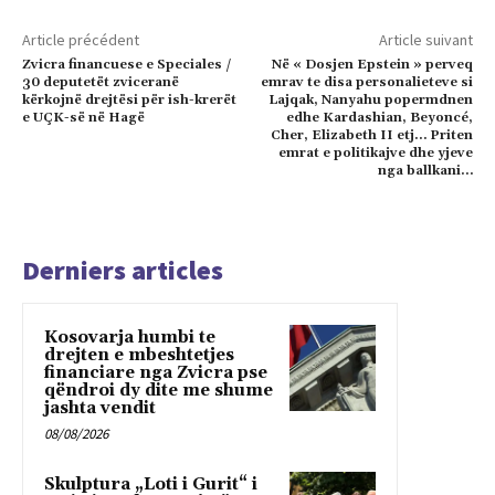
Article précédent
Article suivant
Zvicra financuese e Speciales /
Në « Dosjen Epstein » perveq
30 deputetët zviceranë
emrav te disa personalieteve si
kërkojnë drejtësi për ish-krerët
Lajqak, Nanyahu popermdnen
e UÇK-së në Hagë
edhe Kardashian, Beyoncé,
Cher, Elizabeth II etj… Priten
emrat e politikajve dhe yjeve
nga ballkani…
Derniers articles
Kosovarja humbi te
drejten e mbeshtetjes
financiare nga Zvicra pse
qëndroi dy dite me shume
jashta vendit
08/08/2026
Skulptura „Loti i Gurit“ i