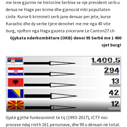
me lene gjurme ne historine Serbise se nje president serb u
denua ne Hage per krime dhe gjenocid mbi popullaten
civile. Kurse 6 krimineli serb jane denuar per jete, kurse
Karaxhic dhe dy serbe tjere denohet me me nga 40 vite
burg, njofton nga Haga gazeta zvicerane Le Canton27.ch
Gjykata nderkombëtare (OKB) denoi 95 Serbë me 1 400
vjet burg!
Gjatë gjithë funksionimit të tij (1993-2017), ICTY nisi
procese ndaj rreth 161 personave, dhe 90 u dënuan në total.