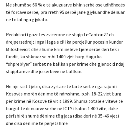
Më shumë se 66 % e të akuzuarve ishin serbë ose udhëheqës
të forcave serbe, pra rreth 95 serbë janë gjykuar dhe dënuar
në total nga gjykata.
Redaktori i gazetes zvicerane në shqip LeCanton27.ch
drejpersedrejti nga Haga e cili ka percjellur pocesin kunder
Miloshevicit dhe shume krimineleve tjere serbe deri tek i
fundit, ka shkruar se mbi 1400 vjet burg Haga ka
“shpreblyer” serbet ne ballkan per krime dhe gjenocid ndaj
shqiptareve dhe jo serbeve ne ballkan.
Në një rast tjetër, disa zyrtarë të lartë serbë nga rajoni i
Kosovës morën dënime të ndryshme, p.sh. 18-22 vjet burg
për krime në Kosovë të vitit 1999. Shuma totale e viteve të
burgut të dënuarve serbë në ICTY i kalon 1 400 vite, duke
përfshirë shumë dënime të gjata (disa deri në 35-46 vjet)
dhe disa dënime të përjetshme