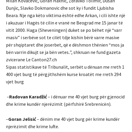
Milan Kovacevic, Goran Haxhic, Zdravko Tolimir, Dusan
Dunjic, Slavko Dokmanovic dhe sot ky i fundit Ljubisha
Beara. Nje nga këto viktima është edhe Arkan, i cili ishte një
i akuzuar i Hagës të cilin e vranë ne Beograd me 15 janar të
vitit 2000. Haga (Sheveningen) duket se po bëhet një “varr
masiv” i serbëve sot te cilët tdje kishin bërë varre masive
për shqiptaret dhe joserbet, që e dëshmon thënien “mos ja
bën varrin dikujt se ja bën vetes..”, shkruan ne fund gazeta
zvicerane Le Canton27.ch
Sipas statistikave të Tribunalit, serbët u dënuan me rreth 1
400 vjet burg të përgjithshëm kurse kroatët me rreth 294
vjet burg
–
Radovan Karadžić
– i dënuar me 40 vjet burg për gjenocid
dhe krime kundër njerëzimit (përfshirë Srebrenicën).
–
Goran Jelisić
– dënim me 40 vjet burg për krime kundër
njerëzimit dhe krime lufte.