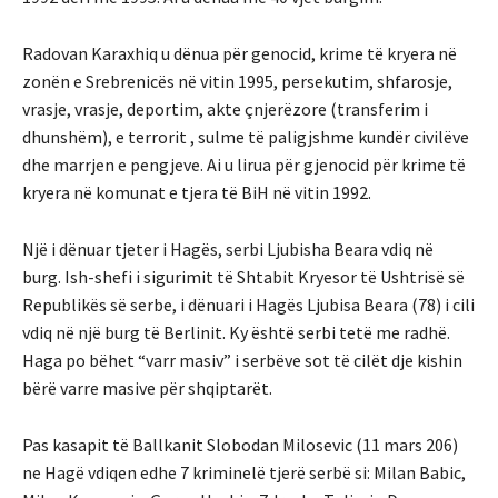
Radovan Karaxhiq u dënua për genocid, krime të kryera në
zonën e Srebrenicës në vitin 1995, persekutim, shfarosje,
vrasje, vrasje, deportim, akte çnjerëzore (transferim i
dhunshëm), e terrorit , sulme të paligjshme kundër civilëve
dhe marrjen e pengjeve. Ai u lirua për gjenocid për krime të
kryera në komunat e tjera të BiH në vitin 1992.
Një i dënuar tjeter i Hagës, serbi Ljubisha Beara vdiq në
burg.
Ish-shefi i sigurimit të Shtabit Kryesor të Ushtrisë së
Republikës së serbe, i dënuari i Hagës Ljubisa Beara (78) i cili
vdiq në një burg të Berlinit. Ky është serbi tetë me radhë.
Haga po bëhet “varr masiv” i serbëve sot të cilët dje kishin
bërë varre masive për shqiptarët.
Pas kasapit të Ballkanit Slobodan Milosevic (11 mars 206)
ne Hagë vdiqen edhe 7 kriminelë tjerë serbë si: Milan Babic,