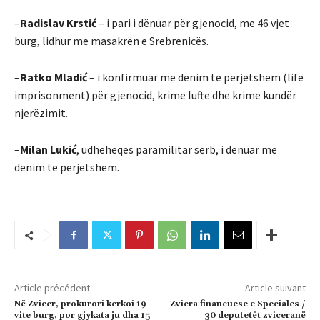
–
Radislav Krstić
– i pari i dënuar për gjenocid, me 46 vjet
burg, lidhur me masakrën e Srebrenicës.
–
Ratko Mladić
– i konfirmuar me dënim të përjetshëm (life
imprisonment) për gjenocid, krime lufte dhe krime kundër
njerëzimit.
–
Milan Lukić
, udhëheqës paramilitar serb, i dënuar me
dënim të përjetshëm.
Article précédent
Article suivant
Në Zvicer, prokurori kerkoi 19
Zvicra financuese e Speciales /
vite burg, por gjykata ju dha 15
30 deputetët zviceranë