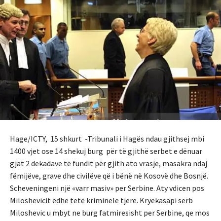
Hage/ICTY, 15 shkurt -Tribunali i Hagës ndau gjithsej mbi
1400 vjet ose 14 shekuj burg për të gjithë serbet e dënuar
gjat 2 dekadave të fundit për gjith ato vrasje, masakra ndaj
fëmijëve, grave dhe civilëve që i bënë në Kosovë dhe Bosnjë.
Scheveningeni një «varr masiv» per Serbine. Aty vdicen pos
Miloshevicit edhe tetë kriminele tjere.
Kryekasapi serb
Miloshevic u mbyt ne burg fatmiresisht per Serbine, qe mos