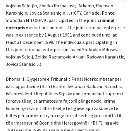
Vojislav Seleljin, Zhelko Raznatoviç-Arkanin, Radovan
Karaxhiçin, Jovica Stanishiçin… (ICTY, Carla del Ponte:
Slobodan MILOSEVIC participated in the joint
criminal
enterprise
as set out below… The joint criminal enterprise
was in existence by 1 August 1991 and continued until at
least 31 December 1999. The individuals participating in
this joint criminal enterprise included Slobodan Milosevic,
Vojislav Selelj, Zeljko Raznatovic-Arkan, Radovan Karadztic,
Jovica Stanisic…)
Dhoma III Gjyqësore e Tribunalit Penal Ndërkombëtar për
ish-Jugosllavinë (ICTY) kishte deklaruar Radovan Karaxhic,
ish-president i Republikës Srpska dhe komandant suprem i
forcave të saj të armatosura fajtorë për genocid, krime
kundër njerëzimit dhe shkelje të ligjeve apo zakoneve të
luftës për krimet e kryera nga forcat serbe gjatë konfliktit
të armatosur në Bosnjë dhe Hercegovinë ( “BH”), nga viti
1992 deri më 1995. Ai u dënua me 40 vjet burgim.