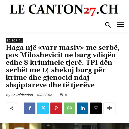
EDITORIAL
Haga një «varr masiv» me serbë,
pos Miloshevicit ne burg vdiqën
edhe 8 kriminele tjerë. TPI dën
serbët me 14 shekuj burg për
krime dhe gjenocid ndaj
shqiptareve dhe të tjerëve
16/02/2026
0
By
La Rédaction