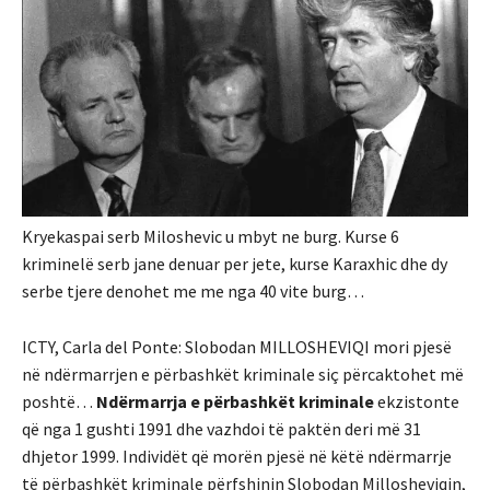
Kryekaspai serb Miloshevic u mbyt ne burg.
Kurse 6
kriminelë serb jane denuar per jete, kurse Karaxhic dhe dy
serbe tjere denohet me me nga 40 vite burg…
ICTY, Carla del Ponte: Slobodan MILLOSHEVIQI mori pjesë
në ndërmarrjen e përbashkët kriminale siç përcaktohet më
poshtë…
Ndërmarrja e përbashkët kriminale
ekzistonte
që nga 1 gushti 1991 dhe vazhdoi të paktën deri më 31
dhjetor 1999. Individët që morën pjesë në këtë ndërmarrje
të përbashkët kriminale përfshinin Slobodan Millosheviqin,