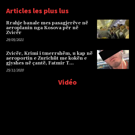
Articles les plus lus
Rrahje banale mes pasagjerëve në
aeroplanin nga Kosova për në
Zvicër
29/05/2021
Zvicër, Krimi i tmerrshëm, u kap në
aeroportin e Zurichüt me kokën e
gjyshes në çantë, Fatmir T…
25/11/2020
Vidéo