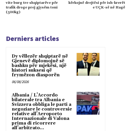
vite burg tre shqiptarëve për
kërkojnë drejtësi për ish-krerët
trafik droge prej gjysëm toni
e UÇK-së në Hagë
(500kg)
Derniers articles
Dy vëllezër shqiptarë në
Gjenevë diplomojnë së
bashku për mjekësi, një
histori suksesi që
frymëzon diasporën
06/08/2026
Albania / L’Accordo
bilaterale tra Albania e
Svizzera obbliga le parti a
negoziare le controversie
relative all’Aeroporto
Internazionale di Valona
prima di ricorrere
all’arbitrato...