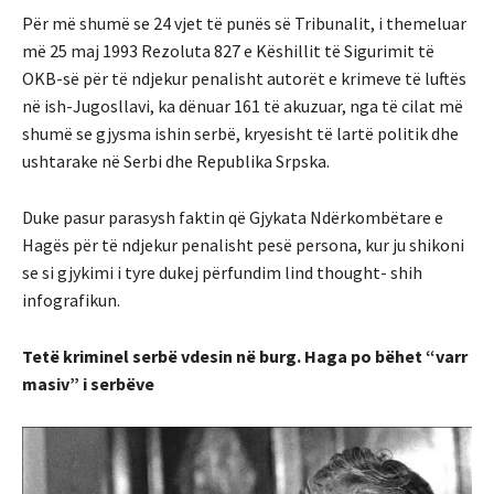
Për më shumë se 24 vjet të punës së Tribunalit, i themeluar
më 25 maj 1993 Rezoluta 827 e Këshillit të Sigurimit të
OKB-së për të ndjekur penalisht autorët e krimeve të luftës
në ish-Jugosllavi, ka dënuar 161 të akuzuar, nga të cilat më
shumë se gjysma ishin serbë, kryesisht të lartë politik dhe
ushtarake në Serbi dhe Republika Srpska.
Duke pasur parasysh faktin që Gjykata Ndërkombëtare e
Hagës për të ndjekur penalisht pesë persona, kur ju shikoni
se si gjykimi i tyre dukej përfundim lind thought- shih
infografikun.
Tetë kriminel serbë vdesin në burg. Haga po bëhet “varr
masiv” i serbëve