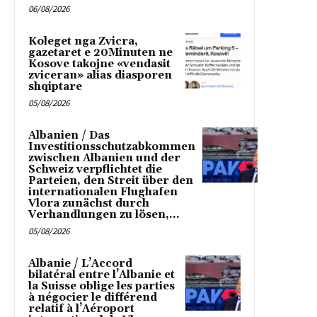
06/08/2026
Koleget nga Zvicra,
gazetaret e 20Minuten ne
Kosove takojne «vendasit
zviceran» alias diasporen
shqiptare
05/08/2026
Albanien / Das
Investitionsschutzabkommen
zwischen Albanien und der
Schweiz verpflichtet die
Parteien, den Streit über den
internationalen Flughafen
Vlora zunächst durch
Verhandlungen zu lösen,...
05/08/2026
Albanie / L’Accord
bilatéral entre l’Albanie et
la Suisse oblige les parties
à négocier le différend
relatif à l’Aéroport