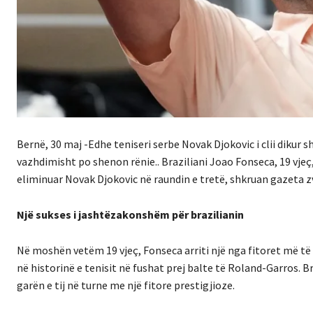
Bernë, 30 maj -Edhe teniseri serbe Novak Djokovic i clii dikur sh
vazhdimisht po shenon rënie.. Braziliani Joao Fonseca, 19 vjeç,
eliminuar Novak Djokovic në raundin e tretë, shkruan gazeta z
Një sukses i jashtëzakonshëm për brazilianin
Në moshën vetëm 19 vjeç, Fonseca arriti një nga fitoret më të 
në historinë e tenisit në fushat prej balte të Roland-Garros. 
garën e tij në turne me një fitore prestigjioze.