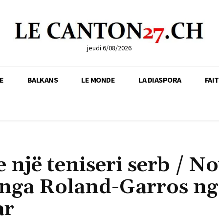
jeudi 6/08/2026
E
BALKANS
LE MONDE
LA DIASPORA
FAI
 një teniseri serb / N
 nga Roland-Garros ng
ar