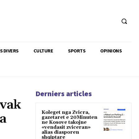
TS DIVERS
CULTURE
SPORTS
OPINIONS
Derniers articles
ovak
Koleget nga Zvicra,
a
gazetaret e 20Minuten
ne Kosove takojne
«vendasit zviceran»
alias diasporen
shqiptare