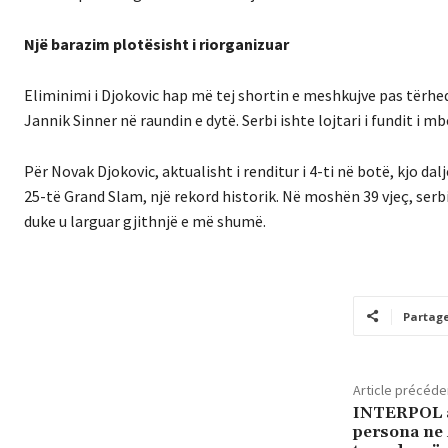
Një barazim plotësisht i riorganizuar
Eliminimi i Djokovic hap më tej shortin e meshkujve pas tërheq
Jannik Sinner në raundin e dytë. Serbi ishte lojtari i fundit i 
Për Novak Djokovic, aktualisht i renditur i 4-ti në botë, kjo da
25-të Grand Slam, një rekord historik. Në moshën 39 vjeç, serbi 
duke u larguar gjithnjë e më shumë.
Partag
Article précéde
INTERPOL a
persona ne