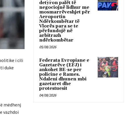
detyron palët të
negociojnë lidhur me
mosmarrëveshjet për
Aeroportin
Ndërkombëtar të
Vlorës para se te
përfundojë në
arbitrazh
ndërkombëtar
05/08/2026
litike i cili
Federata Evropiane e
Gazetarëve (EFJ) i
iti duke
ankohet BE-se per
policine e Rames.
Ndaleni dhunen mbi
gazetaret dhe
protestuesit
04/08/2026
 të mëdhenj
he vazhdoi