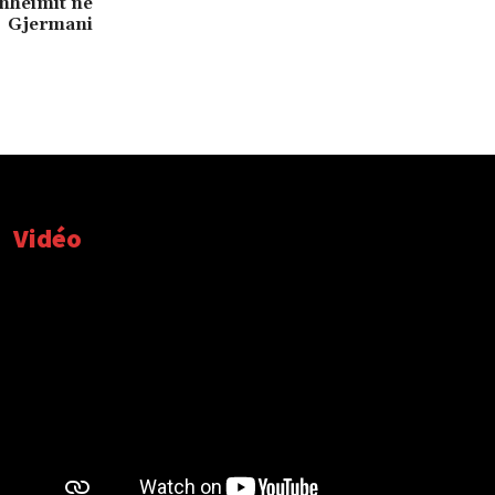
nheimit në
Gjermani
Vidéo