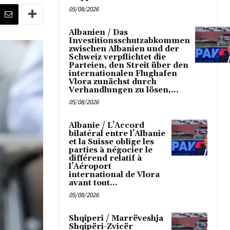
05/08/2026
Albanien / Das
Investitionsschutzabkommen
zwischen Albanien und der
Schweiz verpflichtet die
Parteien, den Streit über den
internationalen Flughafen
Vlora zunächst durch
Verhandlungen zu lösen,...
05/08/2026
Albanie / L’Accord
bilatéral entre l’Albanie
et la Suisse oblige les
parties à négocier le
différend relatif à
l’Aéroport
international de Vlora
avant tout...
05/08/2026
Shqiperi / Marrëveshja
Shqipëri-Zvicër