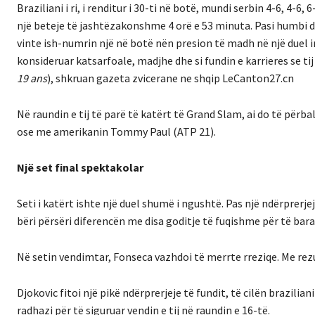
Braziliani i ri, i renditur i 30-ti në botë, mundi serbin 4-6, 4-6,
një beteje të jashtëzakonshme 4 orë e 53 minuta. Pasi humbi dy
vinte ish-numrin një në botë nën presion të madh në një duel 
konsideruar katsarfoale, madjhe dhe si fundin e karrieres se ti
19 ans
), shkruan gazeta zvicerane ne shqip LeCanton27.cn
Në raundin e tij të parë të katërt të Grand Slam, ai do të përb
ose me amerikanin Tommy Paul (ATP 21).
Një set final spektakolar
Seti i katërt ishte një duel shumë i ngushtë. Pas një ndërprerj
bëri përsëri diferencën me disa goditje të fuqishme për të bara
Në setin vendimtar, Fonseca vazhdoi të merrte rreziqe. Me rezu
Djokovic fitoi një pikë ndërprerjeje të fundit, të cilën brazilia
radhazi për të siguruar vendin e tij në raundin e 16-të.