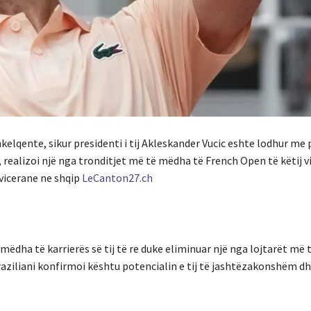
kelqente, sikur presidenti i tij Akleskander Vucic eshte lodhur me po
 realizoi një nga tronditjet më të mëdha të French Open të këtij v
vicerane ne shqip
LeCanton27.ch
mëdha të karrierës së tij të re duke eliminuar një nga lojtarët më
Braziliani konfirmoi kështu potencialin e tij të jashtëzakonshëm d