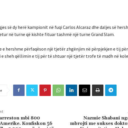
jes së dy herë kampionit në fuqi Carlos Alcaraz dhe daljes së her
mbetur në turne që kishte fituar tashmë një turne Grand Slam.
lje e hershme përfaqëson një tjetër zhgënjim në përpjekjen e tij për 
e sheh qëllimin e tij për të shtuar një tjetër trofe të madh në kole
er
nt
rreston mbi 800
Nazmie Shabani ng
 Amerike. Konfiskon 56
mbrojti me sukses dokto