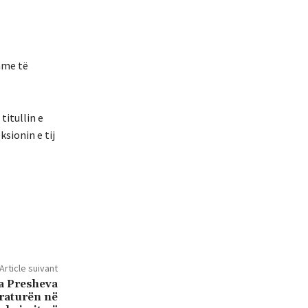
shme të
titullin e
ksionin e tij
Article suivant
a Presheva
raturën në