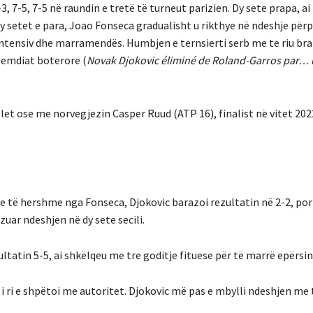
 6-3, 7-5, 7-5 në raundin e tretë të turneut parizien. Dy sete prapa, a
 setet e para, Joao Fonseca gradualisht u rikthye në ndeshje përp
intensiv dhe marramendës. Humbjen e ternsierti serb me te riu bra
j emdiat boterore (
Novak Djokovic éliminé de Roland-Garros par… 
allet ose me norvegjezin Casper Ruud (ATP 16), finalist në vitet 202
eje të hershme nga Fonseca, Djokovic barazoi rezultatin në 2-2, por
zuar ndeshjen në dy sete secili.
ltatin 5-5, ai shkëlqeu me tre goditje fituese për të marrë epërsin
ni i ri e shpëtoi me autoritet. Djokovic më pas e mbylli ndeshjen me 