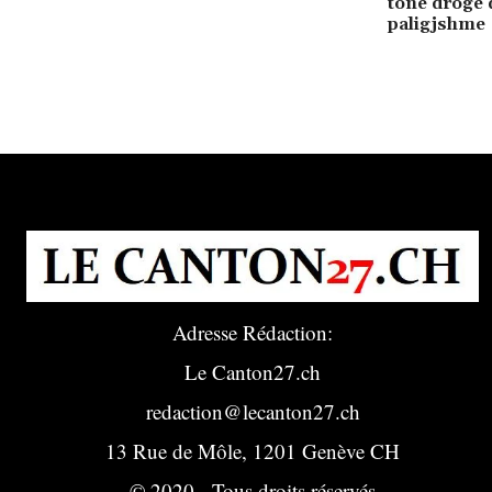
tone drogë 
paligjshme
Adresse Rédaction:
Le Canton27.ch
redaction@lecanton27.ch
13 Rue de Môle, 1201 Genève CH
© 2020 - Tous droits réservés