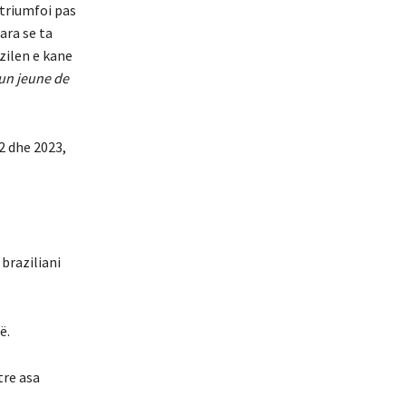
i triumfoi pas
ara se ta
zilen e kane
un jeune de
2 dhe 2023,
 braziliani
ë.
tre asa