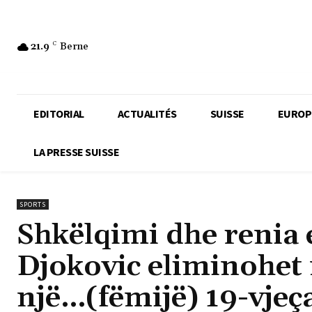
21.9
C
Berne
EDITORIAL
ACTUALITÉS
SUISSE
EUROP
LA PRESSE SUISSE
SPORTS
Shkëlqimi dhe renia e
Djokovic eliminohet
një…(fëmijë) 19-vjeç