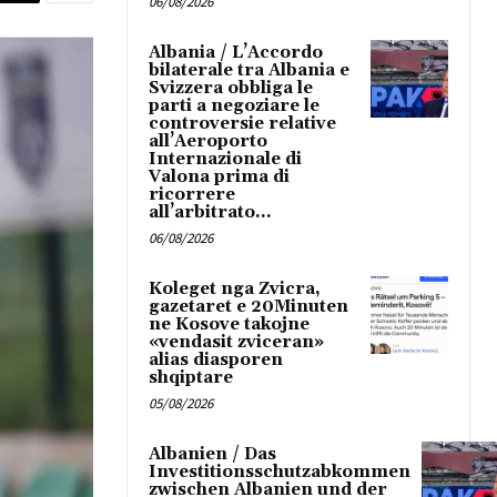
06/08/2026
Albania / L’Accordo
bilaterale tra Albania e
Svizzera obbliga le
parti a negoziare le
controversie relative
all’Aeroporto
Internazionale di
Valona prima di
ricorrere
all’arbitrato...
06/08/2026
Koleget nga Zvicra,
gazetaret e 20Minuten
ne Kosove takojne
«vendasit zviceran»
alias diasporen
shqiptare
05/08/2026
Albanien / Das
Investitionsschutzabkommen
zwischen Albanien und der