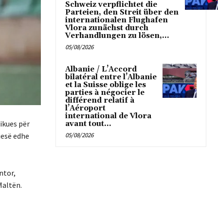
Schweiz verpflichtet die
Parteien, den Streit über den
internationalen Flughafen
Vlora zunächst durch
Verhandlungen zu lösen,...
05/08/2026
Albanie / L’Accord
bilatéral entre l’Albanie
et la Suisse oblige les
parties à négocier le
différend relatif à
l’Aéroport
international de Vlora
ikues për
avant tout...
05/08/2026
jesë edhe
ntor,
Maltën.