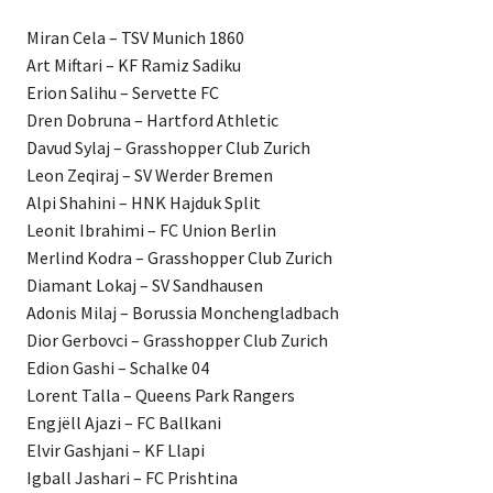
Miran Cela – TSV Munich 1860
Art Miftari – KF Ramiz Sadiku
Erion Salihu – Servette FC
Dren Dobruna – Hartford Athletic
Davud Sylaj – Grasshopper Club Zurich
Leon Zeqiraj – SV Werder Bremen
Alpi Shahini – HNK Hajduk Split
Leonit Ibrahimi – FC Union Berlin
Merlind Kodra – Grasshopper Club Zurich
Diamant Lokaj – SV Sandhausen
Adonis Milaj – Borussia Monchengladbach
Dior Gerbovci – Grasshopper Club Zurich
Edion Gashi – Schalke 04
Lorent Talla – Queens Park Rangers
Engjëll Ajazi – FC Ballkani
Elvir Gashjani – KF Llapi
Igball Jashari – FC Prishtina