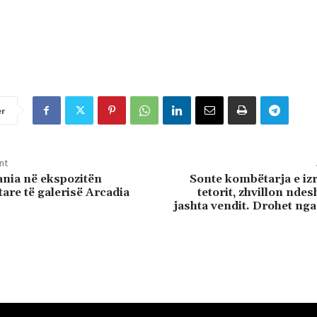
er
nt
nia në ekspozitën
Sonte kombëtarja e izra
re të galerisë Arcadia
tetorit, zhvillon ndes
jashta vendit. Drohet nga