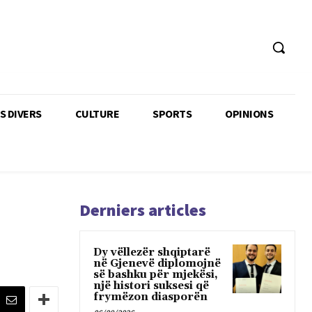
TS DIVERS
CULTURE
SPORTS
OPINIONS
Derniers articles
Dy vëllezër shqiptarë
në Gjenevë diplomojnë
së bashku për mjekësi,
një histori suksesi që
frymëzon diasporën