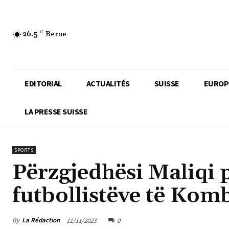
26.5
C
Berne
EDITORIAL
ACTUALITÉS
SUISSE
EUROP
LA PRESSE SUISSE
SPORTS
Përzgjedhësi Maliqi p
futbollistëve të Kom
By
La Rédaction
11/11/2023
0