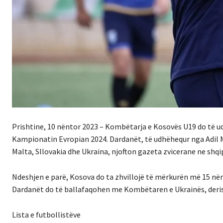
Prishtine, 10 nëntor 2023 – Kombëtarja e Kosovës U19 do të ud
Kampionatin Evropian 2024. Dardanët, të udhëhequr nga Adil Mal
Malta, Sllovakia dhe Ukraina, njofton gazeta zvicerane ne shq
Ndeshjen e parë, Kosova do ta zhvillojë të mërkurën më 15 nën
Dardanët do të ballafaqohen me Kombëtaren e Ukrainës, derisa
Lista e futbollistëve