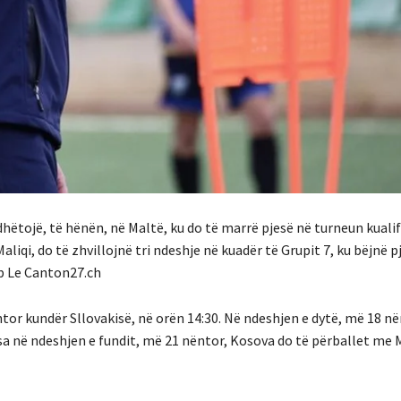
hëtojë, të hënën, në Maltë, ku do të marrë pjesë në turneun kualif
iqi, do të zhvillojnë tri ndeshje në kuadër të Grupit 7, ku bëjnë p
ip Le Canton27.ch
tor kundër Sllovakisë, në orën 14:30. Në ndeshjen e dytë, më 18 në
 në ndeshjen e fundit, më 21 nëntor, Kosova do të përballet me 