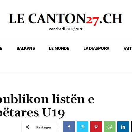
vendredi 7/08/2026
E
BALKANS
LE MONDE
LA DIASPORA
FAI
ublikon listën e
bëtares U19
Partager