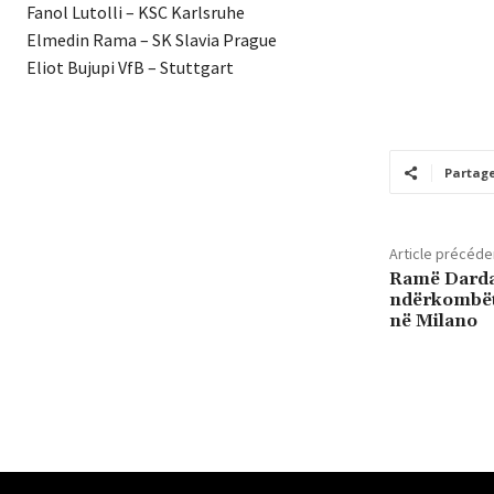
Fanol Lutolli – KSC Karlsruhe
Elmedin Rama – SK Slavia Prague
Eliot Bujupi VfB – Stuttgart
Partag
Article précéde
Ramë Darda
ndërkombëta
në Milano