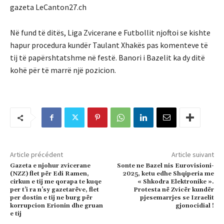
gazeta LeCanton27.ch
Në fund të ditës, Liga Zvicerane e Futbollit njoftoi se kishte
hapur procedura kundër Taulant Xhakës pas komenteve të
tij të papërshtatshme në festë. Banori i Bazelit ka dy ditë
kohë për të marrë një pozicion.
Article précédent
Article suivant
Gazeta e njohur zvicerane
Sonte ne Bazel nis Eurovisioni-
(NZZ) flet për Edi Ramen,
2025, ketu edhe Shqiperia me
cirkun e tij me qorapa te kuqe
« Shkodra Elektronike ».
per t’i ra n’sy gazetarëve, flet
Protesta në Zvicër kundër
per dostin e tij ne burg për
pjesemarrjes se Izraelit
korrupcion Erionin dhe gruan
gjonocidial !
e tij