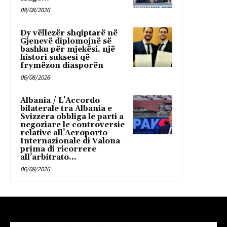
08/08/2026
Dy vëllezër shqiptarë në
Gjenevë diplomojnë së
bashku për mjekësi, një
histori suksesi që
frymëzon diasporën
06/08/2026
Albania / L’Accordo
bilaterale tra Albania e
Svizzera obbliga le parti a
negoziare le controversie
relative all’Aeroporto
Internazionale di Valona
prima di ricorrere
all’arbitrato...
06/08/2026