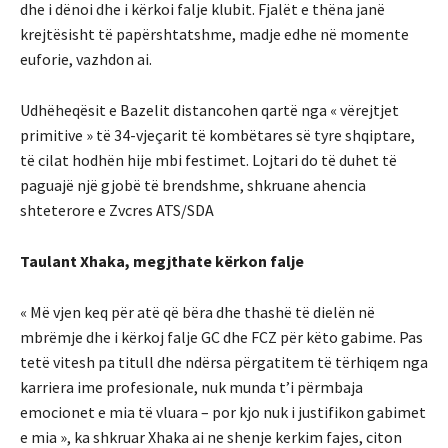
dhe i dënoi dhe i kërkoi falje klubit. Fjalët e thëna janë
krejtësisht të papërshtatshme, madje edhe në momente
euforie, vazhdon ai.
Udhëheqësit e Bazelit distancohen qartë nga « vërejtjet
primitive » të 34-vjeçarit të kombëtares së tyre shqiptare,
të cilat hodhën hije mbi festimet. Lojtari do të duhet të
paguajë një gjobë të brendshme, shkruane ahencia
shteterore e Zvcres ATS/SDA
Taulant Xhaka, megjthate kërkon falje
« Më vjen keq për atë që bëra dhe thashë të dielën në
mbrëmje dhe i kërkoj falje GC dhe FCZ për këto gabime. Pas
tetë vitesh pa titull dhe ndërsa përgatitem të tërhiqem nga
karriera ime profesionale, nuk munda t’i përmbaja
emocionet e mia të vluara – por kjo nuk i justifikon gabimet
e mia », ka shkruar Xhaka ai ne shenje kerkim fajes, citon