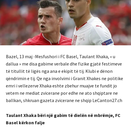
Bazel, 13 maj -Mesfushori i FC Basel, Taulant Xhaka, « u
dallua » me disa gabime verbale dhe fizike gjatë festimeve
të titullit të ligës nga ana e ekipit të tij. Klubi e dënon
qëndrimin e tij. Qe nga involvimi i Granit Xhakes ne politike
emri i vellezerve Xhaka eshte zbehur muajve te fundit jo
vetem ne mediat zvicerane por edhe ne ato shqiptare ne
ballkan, shkruan gazeta zvicerane ne shqip LeCanton27.ch
Taulant Xhaka bëri një gabim të dielën në mbrëmje, FC
Basel kërkon falje