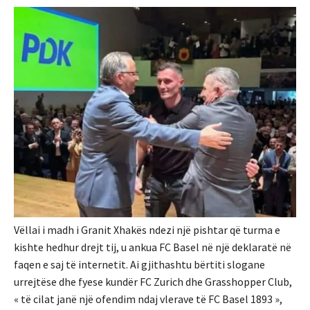
Vëllai i madh i Granit Xhakës ndezi një pishtar që turma e
kishte hedhur drejt tij, u ankua FC Basel në një deklaratë në
faqen e saj të internetit. Ai gjithashtu bërtiti slogane
urrejtëse dhe fyese kundër FC Zurich dhe Grasshopper Club,
« të cilat janë një ofendim ndaj vlerave të FC Basel 1893 »,