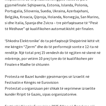
gjysmëfinale: Sqhipweria, Estonia, Islanda, Polonia,
Portugalia, Sllovenia, Suedia, Ukraina, Azerbajxhani,
Belgjika, Kroacia, Qiproja, Holanda, Norvegjia, San Marino,
si dhe Italia, Spanja dhe Zvicra – tre përfaqësuese të “Pesë
të Mëdhave” që kualifikohen automatikisht për finalen.
‘Shkodra Elektronike’ do ta përfaqësojë Shqipërinë këtë vit
me këngën “Zjerm” dhe do të performojë sonte e 12-ta në
renditje. Një total prej 15 vendesh do të ngjiten në skenë në
mbrëmje, por vetëm 10 prej tyre do të kualifikohen për
Finalen e Madhe të shtunën
Protesta në Bazel kundër pjesëmarrjes së Izraelit në
Festivalin e Këngës në Eurovision
Protestat u organizuan për shkak të veprimeve izraelite
kundër Rripit të Gazës, sipas organizatorëve.