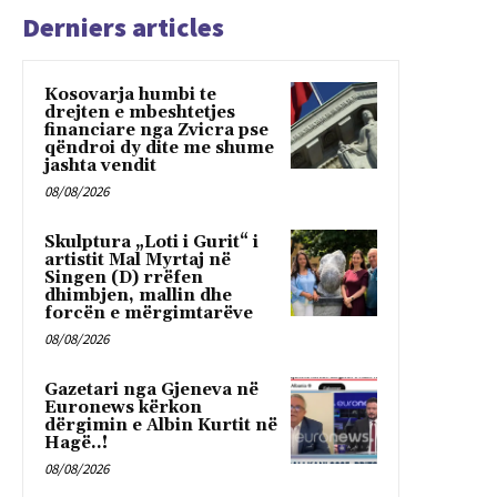
Derniers articles
Kosovarja humbi te
drejten e mbeshtetjes
financiare nga Zvicra pse
qëndroi dy dite me shume
jashta vendit
08/08/2026
Skulptura „Loti i Gurit“ i
artistit Mal Myrtaj në
Singen (D) rrëfen
dhimbjen, mallin dhe
forcën e mërgimtarëve
08/08/2026
Gazetari nga Gjeneva në
Euronews kërkon
dërgimin e Albin Kurtit në
Hagë..!
08/08/2026