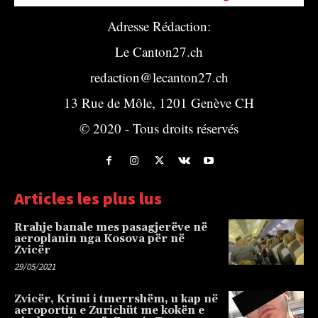
Adresse Rédaction:
Le Canton27.ch
redaction@lecanton27.ch
13 Rue de Môle, 1201 Genève CH
© 2020 - Tous droits réservés
Articles les plus lus
Rrahje banale mes pasagjerëve në
aeroplanin nga Kosova për në
Zvicër
29/05/2021
Zvicër, Krimi i tmerrshëm, u kap në
aeroportin e Zurichüt me kokën e