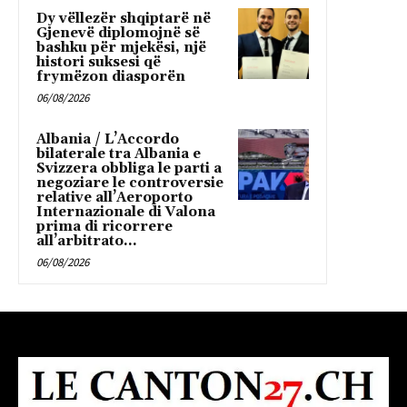
Dy vëllezër shqiptarë në
Gjenevë diplomojnë së
bashku për mjekësi, një
histori suksesi që
frymëzon diasporën
06/08/2026
Albania / L’Accordo
bilaterale tra Albania e
Svizzera obbliga le parti a
negoziare le controversie
relative all’Aeroporto
Internazionale di Valona
prima di ricorrere
all’arbitrato...
06/08/2026