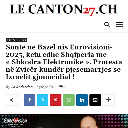
FAITS DIVERS
Sonte ne Bazel nis Eurovisioni-
2025, ketu edhe Shqiperia me
« Shkodra Elektronike ». Protesta
në Zvicër kundër pjesemarrjes se
Izraelit gjonocidial !
13/05/2025
0
By
La Rédaction