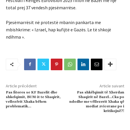
Festivali i Këngës Eurovision 2025 fillon në Bazel me një
total prej 37 vendesh pjesëmarrëse.
Pjesëmarrësit në protestë mbanin pankarta me
mbishkrime: « Izrael, hap kufijtë e Gazës. Le të shkojë
ndihma ».
Article précédent
Article suivant
Pas fitores se KF Bazelit dhe
Pas shkëlqimit të Xherdan
shkelqimit, BUM-it te Shaqirit,
Shaqirit në Bazel…Cka po
vellezërit Xhaka bëhen
ndodhe me vëllezerit Xhaka që
problematik…
mediat zvicerane po i
kritikojnë?!