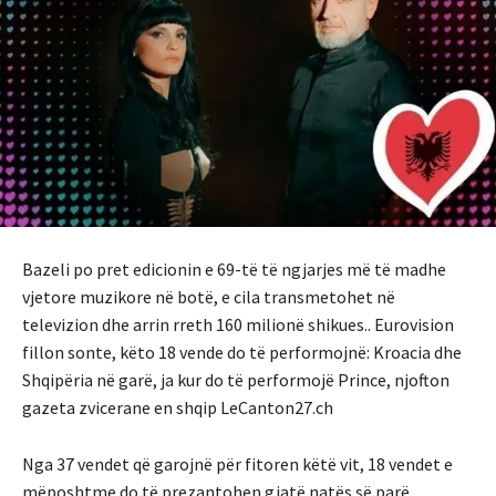
Bazeli po pret edicionin e 69-të të ngjarjes më të madhe
vjetore muzikore në botë, e cila transmetohet në
televizion dhe arrin rreth 160 milionë shikues.. Eurovision
fillon sonte, këto 18 vende do të performojnë: Kroacia dhe
Shqipëria në garë, ja kur do të performojë Prince, njofton
gazeta zvicerane en shqip LeCanton27.ch
Nga 37 vendet që garojnë për fitoren këtë vit, 18 vendet e
mëposhtme do të prezantohen gjatë natës së parë