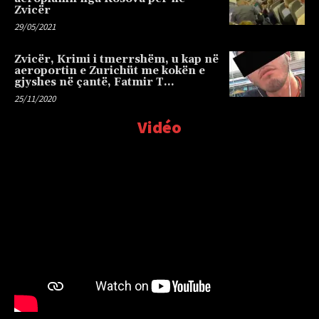
Zvicër
29/05/2021
Zvicër, Krimi i tmerrshëm, u kap në
aeroportin e Zurichüt me kokën e
gjyshes në çantë, Fatmir T…
25/11/2020
Vidéo