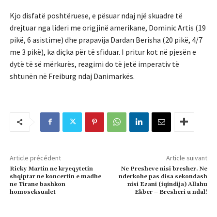
Kjo disfatë poshtëruese, e pësuar ndaj një skuadre të
drejtuar nga lideri me origjinë amerikane, Dominic Artis (19
pikë, 6 asistime) dhe prapavija Dardan Berisha (20 pikë, 4/7
me 3 pikë), ka diçka për të sfiduar. I pritur kot në pjesën e
dytë të së mërkurës, reagimi do të jetë imperativ të
shtunën në Freiburg ndaj Danimarkës.
Article précédent
Article suivant
Ricky Martin ne kryeqytetin
Ne Presheve nisi bresher. Ne
shqiptar ne koncertin e madhe
nderkohe pas disa sekondash
ne Tirane bashkon
nisi Ezani (iqindija) Allahu
homoseksualet
Ekber – Bresheri u ndal!