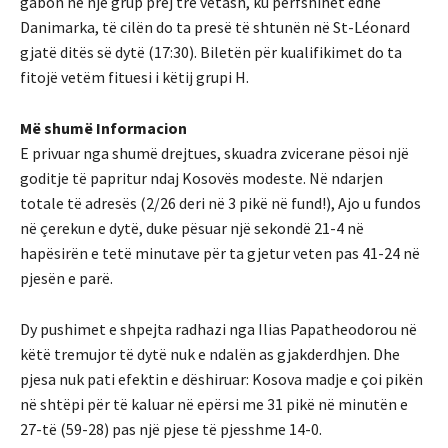
gabon në një grup prej tre vetash, ku përfshihet edhe
Danimarka, të cilën do ta presë të shtunën në St-Léonard
gjatë ditës së dytë (17:30). Biletën për kualifikimet do ta
fitojë vetëm fituesi i këtij grupi H.
Më shumë Informacion
E privuar nga shumë drejtues, skuadra zvicerane pësoi një
goditje të papritur ndaj Kosovës modeste. Në ndarjen
totale të adresës (2/26 deri në 3 pikë në fund!), Ajo u fundos
në çerekun e dytë, duke pësuar një sekondë 21-4 në
hapësirën e tetë minutave për ta gjetur veten pas 41-24 në
pjesën e parë.
Dy pushimet e shpejta radhazi nga Ilias Papatheodorou në
këtë tremujor të dytë nuk e ndalën as gjakderdhjen. Dhe
pjesa nuk pati efektin e dëshiruar: Kosova madje e çoi pikën
në shtëpi për të kaluar në epërsi me 31 pikë në minutën e
27-të (59-28) pas një pjese të pjesshme 14-0.