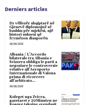
Derniers articles
Dy vëllezër shqiptarë në
Gjenevë diplomojnë së
bashku për mjekësi, një
histori suksesi që
frymëzon diasporën
06/08/2026
Albania / L’Accordo
bilaterale tra Albania e
Svizzera obbliga le parti a
negoziare le controversie
relative all’Aeroporto
Internazionale di Valona
prima di ricorrere
all’arbitrato...
06/08/2026
Koleget nga Zvicra,
gazetaret e 20Minuten ne
Kosove takojne «vendasit