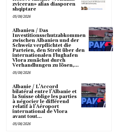
zviceran» alias diasporen
shqiptare
05/08/2026
Albanien / Das
Investitionsschutzabkommen
zwischen Albanien und der
Schweiz verpflichtet die
Parteien, den Streit über den
internationalen Flughafen
Vlora zunächst durch
Verhandlungen zu lösen,...
05/08/2026
Albanie / L’Accord
bilatéral entre l’Albanie et
la Suisse oblige les parties
à négocier le différend
relatif à l’Aéroport
international de Vlora
avant tout...
05/08/2026