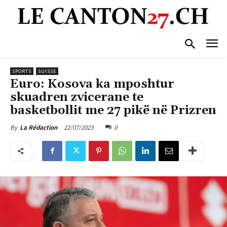
SPORTS
SUISSE
Euro: Kosova ka mposhtur
skuadren zvicerane te
basketbollit me 27 pikë në Prizren
22/07/2023
0
By
La Rédaction