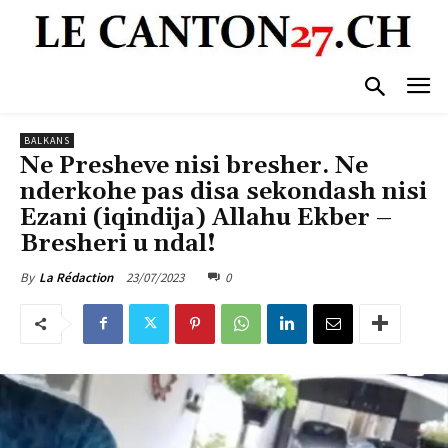
BALKANS
Ne Presheve nisi bresher. Ne
nderkohe pas disa sekondash nisi
Ezani (iqindija) Allahu Ekber –
Bresheri u ndal!
23/07/2023
0
By
La Rédaction