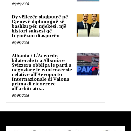
08/08/2026
Dy vëllezër shqiptarë në
Gjenevë diplomojnë së
bashku për mjekësi, një
histori suksesi që
frymëzon diasporën
06/08/2026
Albania / L’Accordo
bilaterale tra Albania e
Svizzera obbliga le parti a
negoziare le controversie
relative all’Aeroporto
Internazionale di Valona
prima di ricorrere
all’arbitrato...
06/08/2026