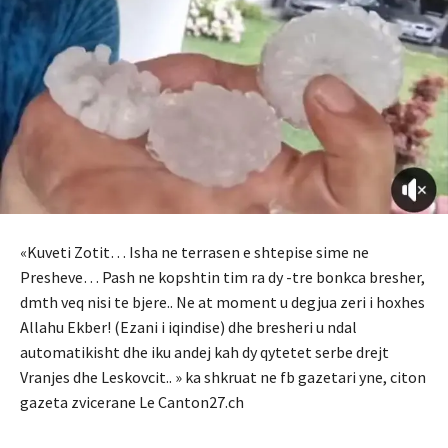
«Kuveti Zotit… Isha ne terrasen e shtepise sime ne
Presheve… Pash ne kopshtin tim ra dy -tre bonkca bresher,
dmth veq nisi te bjere.. Ne at moment u degjua zeri i hoxhes
Allahu Ekber! (Ezani i iqindise) dhe bresheri u ndal
automatikisht dhe iku andej kah dy qytetet serbe drejt
Vranjes dhe Leskovcit.. » ka shkruat ne fb gazetari yne, citon
gazeta zvicerane Le Canton27.ch