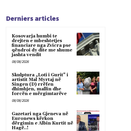
Derniers articles
Kosovarja humbi te
drejten e mbeshtetjes
financiare nga Zvicra pse
qëndroi dy dite me shume
jashta vendit
08/08/2026
Skulptura „Loti i Gurit“ i
artistit Mal Myrtaj në
Singen (D) rrëfen
dhimbjen, mallin dhe
forcën e mërgimtarëve
08/08/2026
Gazetari nga Gjeneva në
Euronews kërkon
dërgimin e Albin Kurtit në
Hagë..!