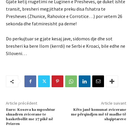
Gjate ketij rrugetimi ne Luginen e Presheves, qe duket ishte
transit, bresheri megjithate preku disa fshatra te
Presheves (Zhunice, Rahovice e Corrotice…) por vetem 26
sekonda dhe fatmiresisht pa deme!
Do perkujtuar se gjate kesaj jave, sidomos dje dhe sot
bresheri ka bere llom (kerrdi) ne Serbi e Kroaci, bile edhe ne
Slloveni…
Article précédent
Article suivant
Euro: Kosova ka mposhtur
Këto janë komunat zvicerane
skuadren zvicerane te
me përqindjen më të madhe të
basketbollit me 27 pikë në
shqiptareve
Prizren