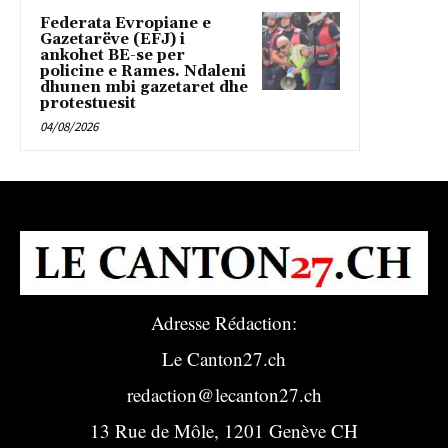
Federata Evropiane e
Gazetarëve (EFJ) i
ankohet BE-se per
policine e Rames. Ndaleni
dhunen mbi gazetaret dhe
protestuesit
04/08/2026
Adresse Rédaction:
Le Canton27.ch
redaction@lecanton27.ch
13 Rue de Môle, 1201 Genève CH