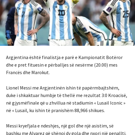
Argjentina është finalistja e parë e Kampionatit Botëror
dhe e pret fituesin e përballjes së nesërme (20.00) mes
Francës dhe Marokut.
Lionel Messi me Argjentinën ishin të papërmbajtshëm,
duke i shkaktuar humbje të thellë me rezultat 3:0 Kroacisë,
në gjysmëfinale që u zhvillua në stadiumin « Lusail Iconic »
në « Lusail, ku ishin të pranishëm 88,966 shikues.
Messi kryefjala e ndeshjes, një gol dhe një asistim, së
bashku me Alvarez që shënoi dy gola dhe nxori një penallti.