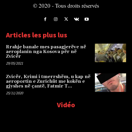
© 2020 - Tous droits réservés
Articles les plus lus
Rrahje banale mes pasagjerëve në
aeroplanin nga Kosova për në
Zvicër
29/05/2021
Zvicër, Krimi i tmerrshëm, u kap në
aeroportin e Zurichüt me kokën e
gjyshes në çantë, Fatmir T…
25/11/2020
Vidéo