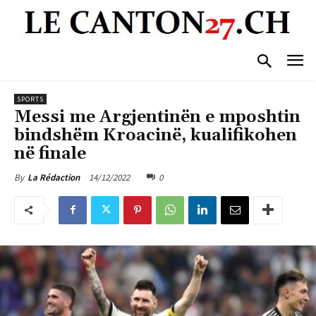
SPORTS
Messi me Argjentinën e mposhtin
bindshëm Kroacinë, kualifikohen
në finale
14/12/2022
0
By
La Rédaction