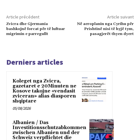
Article précédent
Article suivant
Zvicra dhe Gjermania
Në aeroplanin nga Cyrihu për
bashkojnë forcat për të luftuar
Prishtinë nisi të hyjë tym,
migrimin e parregullt
pasagjerët thyen dyert
Derniers articles
Koleget nga Zvicra,
gazetaret e 20Minuten ne
Kosove takojne «vendasit
zviceran» alias diasporen
shqiptare
05/08/2026
Albanien / Das
Investitionsschutzabkommen
zwischen Albanien und der
Schweiz verpflichtet die