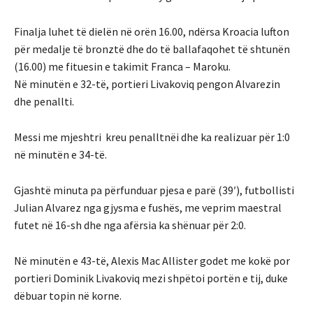
Finalja luhet të dielën në orën 16.00, ndërsa Kroacia lufton
për medalje të bronztë dhe do të ballafaqohet të shtunën
(16.00) me fituesin e takimit Franca – Maroku.
Në minutën e 32-të, portieri Livakoviq pengon Alvarezin
dhe penallti.
Messi me mjeshtri kreu penalltnëi dhe ka realizuar për 1:0
në minutën e 34-të.
Gjashtë minuta pa përfunduar pjesa e parë (39′), futbollisti
Julian Alvarez nga gjysma e fushës, me veprim maestral
futet në 16-sh dhe nga afërsia ka shënuar për 2:0.
Në minutën e 43-të, Alexis Mac Allister godet me kokë por
portieri Dominik Livakoviq mezi shpëtoi portën e tij, duke
dëbuar topin në korne.