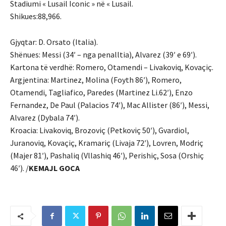
Stadiumi « Lusail Iconic » në « Lusail.
Shikues:88,966.
Gjyqtar: D. Orsato (Italia).
Shënues: Messi (34′ – nga penalltia), Alvarez (39′ e 69′).
Kartona të verdhë: Romero, Otamendi – Livakoviq, Kovaçiç.
Argjentina: Martinez, Molina (Foyth 86′), Romero,
Otamendi, Tagliafico, Paredes (Martinez Li.62′), Enzo
Fernandez, De Paul (Palacios 74′), Mac Allister (86′), Messi,
Alvarez (Dybala 74′).
Kroacia: Livakoviq, Brozoviç (Petkoviç 50′), Gvardiol,
Juranoviq, Kovaçiç, Kramariç (Livaja 72′), Lovren, Modriç
(Majer 81′), Pashaliq (Vllashiq 46′), Perishiç, Sosa (Orshiç
46′). /
KEMAJL GOCA