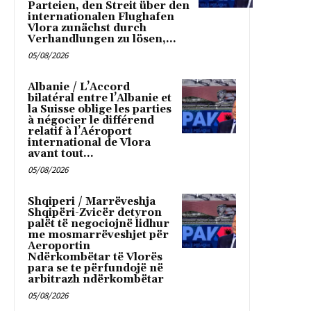
Parteien, den Streit über den
internationalen Flughafen
Vlora zunächst durch
Verhandlungen zu lösen,...
05/08/2026
Albanie / L’Accord
bilatéral entre l’Albanie et
la Suisse oblige les parties
à négocier le différend
relatif à l’Aéroport
international de Vlora
avant tout...
05/08/2026
Shqiperi / Marrëveshja
Shqipëri-Zvicër detyron
palët të negociojnë lidhur
me mosmarrëveshjet për
Aeroportin
Ndërkombëtar të Vlorës
para se te përfundojë në
arbitrazh ndërkombëtar
05/08/2026