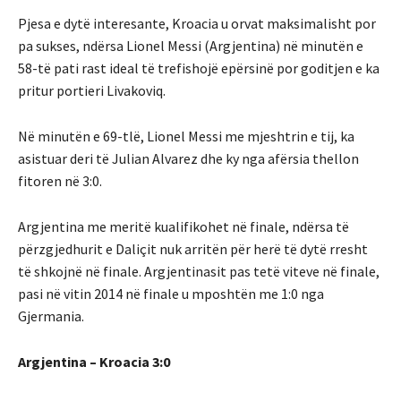
Pjesa e dytë interesante, Kroacia u orvat maksimalisht por
pa sukses, ndërsa Lionel Messi (Argjentina) në minutën e
58-të pati rast ideal të trefishojë epërsinë por goditjen e ka
pritur portieri Livakoviq.
Në minutën e 69-tlë, Lionel Messi me mjeshtrin e tij, ka
asistuar deri të Julian Alvarez dhe ky nga afërsia thellon
fitoren në 3:0.
Argjentina me meritë kualifikohet në finale, ndërsa të
përzgjedhurit e Daliçit nuk arritën për herë të dytë rresht
të shkojnë në finale. Argjentinasit pas tetë viteve në finale,
pasi në vitin 2014 në finale u mposhtën me 1:0 nga
Gjermania.
Argjentina – Kroacia 3:0