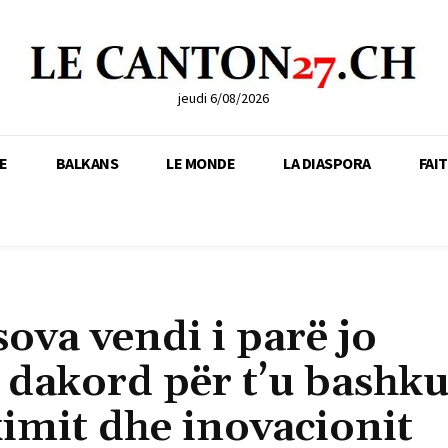
jeudi 6/08/2026
E
BALKANS
LE MONDE
LA DIASPORA
FAI
va vendi i parë jo
a dakord për t’u bashk
imit dhe inovacionit