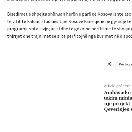
Bisedimet e shpejta shënuan herën e parë që Kosova ishte asoc
të vitit të kaluar, studiuesit në Kosovë kanë qenë në gjendje
programit shtatëvjeçar, si dhe të gëzojnë përfitime të shoqatë
thirrjet dhe trajnimet se si të përfitojnë nga burimet në dispoz
Partag
Article précéde
Ambasadori 
takim minis
nje projekt 
Qeverisjes 