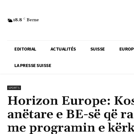
18.8
C
Berne
EDITORIAL
ACTUALITÉS
SUISSE
EUROP
LA PRESSE SUISSE
SPORTS
Horizon Europe: Koso
anëtare e BE-së që r
me programin e kërk