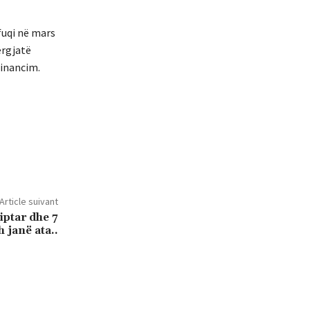
fuqi në mars
ërgjatë
financim.
Article suivant
iptar dhe 7
h janë ata..