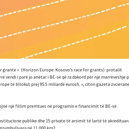
r grante » (Horizon Europe: Kosovo’s race for grants) protalit
 vendi i parë jo anëtar i BE-së që ra dakord për një marrëveshje p
pe të bllokut prej 95.5 miliardë eurosh. », citon gazeta zvcierane
jnë një fillim premtues në programin e financimit të BE-së
stitucione publike dhe 15 private të arsimit të lartë të akredituara
ë grumbulluara në 11,000 km2.