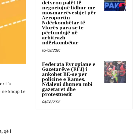
detyron palët të
negociojnë lidhur me
mosmarrëveshjet për
Aeroportin
Ndërkombëtar të
Vlorës para se te
përfundojë në
arbitrazh
ndërkombëtar
05/08/2026
Federata Evropiane e
Gazetarëve (EFJ) i
ankohet BE-se per
policine e Rames.
ër t’u
Ndaleni dhunen mbi
gazetaret dhe
 ne Shqip Le
protestuesit
04/08/2026
, që i