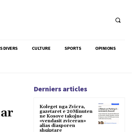
TS DIVERS
CULTURE
SPORTS
OPINIONS
Derniers articles
Koleget nga Zvicra,
uar
gazetaret e 20Minuten
ne Kosove takojne
«vendasit zviceran»
alias diasporen
shqiptare