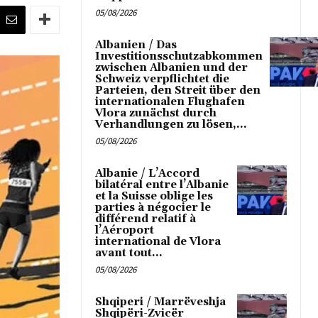
05/08/2026
Albanien / Das
Investitionsschutzabkommen
zwischen Albanien und der
Schweiz verpflichtet die
Parteien, den Streit über den
internationalen Flughafen
Vlora zunächst durch
Verhandlungen zu lösen,...
05/08/2026
Albanie / L’Accord
bilatéral entre l’Albanie
et la Suisse oblige les
parties à négocier le
différend relatif à
l’Aéroport
international de Vlora
avant tout...
05/08/2026
Shqiperi / Marrëveshja
Shqipëri-Zvicër