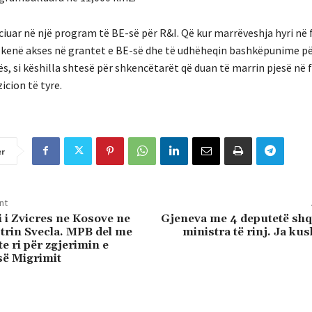
iuar në një program të BE-së për R&I. Që kur marrëveshja hyri në 
 të kenë akses në grantet e BE-së dhe të udhëheqin bashkëpunime p
s, si këshilla shtesë për shkencëtarët që duan të marrin pjesë në 
icion të tyre.
er
nt
i Zvicres ne Kosove ne
Gjeneva me 4 deputetë shq
trin Svecla. MPB del me
ministra të rinj. Ja kus
te ri për zgjerimin e
së Migrimit