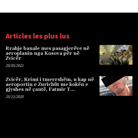
Articles les plus lus
Rrahje banale mes pasagjerëve në
aeroplanin nga Kosova për në
Zvicër
29/05/2021
Zvicër, Krimi i tmerrshëm, u kap në
aeroportin e Zurichüt me kokën e
gjyshes në çantë, Fatmir T…
25/11/2020