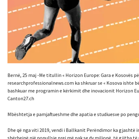
Bernë, 25 maj -Me titullin « Horizon Europe: Gara e Kosovës pë
researchprofessionalnews.com ka shkruar se « Kosova ishte bërë
bashkuar me programin e kërkimit dhe inovacionit Horizon Euro
Canton27.ch
Mbështetja e pamjaftueshme dhe apatia e studiuesve po pengo
Dhe që nga viti 2019, vendi i Ballkanit Perëndimor ka gjashtë in
shërbejnë një popullsie prej më pak se dy milionë, të gjitha t