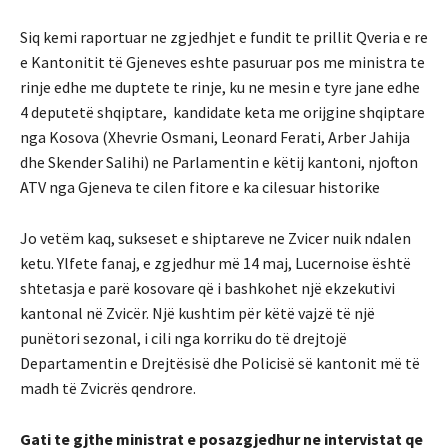
Siq kemi raportuar ne zgjedhjet e fundit te prillit Qveria e re
e Kantonitit të Gjeneves eshte pasuruar pos me ministra te
rinje edhe me duptete te rinje, ku ne mesin e tyre jane edhe
4 deputetë shqiptare, kandidate keta me orijgine shqiptare
nga Kosova (Xhevrie Osmani, Leonard Ferati, Arber Jahija
dhe Skender Salihi) ne Parlamentin e këtij kantoni, njofton
ATV nga Gjeneva te cilen fitore e ka cilesuar historike
Jo vetëm kaq, sukseset e shiptareve ne Zvicer nuik ndalen
ketu. Ylfete fanaj, e zgjedhur më 14 maj, Lucernoise është
shtetasja e parë kosovare që i bashkohet një ekzekutivi
kantonal në Zvicër. Një kushtim për këtë vajzë të një
punëtori sezonal, i cili nga korriku do të drejtojë
Departamentin e Drejtësisë dhe Policisë së kantonit më të
madh të Zvicrës qendrore.
Gati te gjthe ministrat e posazgjedhur ne intervistat qe