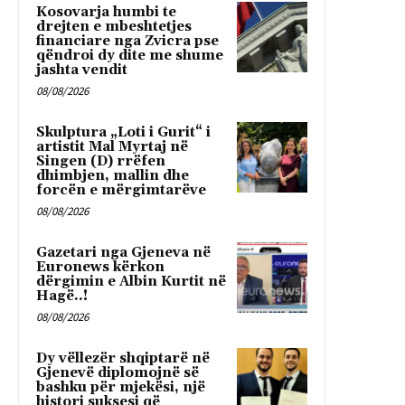
Kosovarja humbi te
drejten e mbeshtetjes
financiare nga Zvicra pse
qëndroi dy dite me shume
jashta vendit
08/08/2026
Skulptura „Loti i Gurit“ i
artistit Mal Myrtaj në
Singen (D) rrëfen
dhimbjen, mallin dhe
forcën e mërgimtarëve
08/08/2026
Gazetari nga Gjeneva në
Euronews kërkon
dërgimin e Albin Kurtit në
Hagë..!
08/08/2026
Dy vëllezër shqiptarë në
Gjenevë diplomojnë së
bashku për mjekësi, një
histori suksesi që