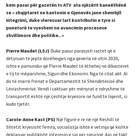
kem pasur për gazetën tv ATV ata njëzërit kaneëthënë
se « shqiptaret ne kantonin e Gjenevës jane shembjll
integrimi, duke vleresuar lart kontributin e tyre si
punetorë te vyeshem ne avancimin proceseve
zhvillimore dhe politike.. »
Pierre Maudet (LSJ)
Duke pasur parasysh rastet që e
detyruan të jepte dorëheqjen nga qeveria në vitin 2020,
ishte e pamundur që Pierre Maudet të kthehej në dikasteret
e tij të mëparshme, Siguri dhe Ekonomi. Nga të cilat akt. Ai
do të marrë frenat e Departamentit të Shëndetësisë dhe
Lëvizshmërisë. Vendi i caktuar për mënyrat e ndryshme të
transportit është një çështje kryesore në fund të liqenit, si
kudo tjetër.
Carole-Anne Kast (PS)
Një figurë e re në një Këshill të
Shtetit kryesisht femra, socialistja ishte e vetmja që kishte
deklaruar publikisht interesin e saj për sigurinë. Ajo në fakt