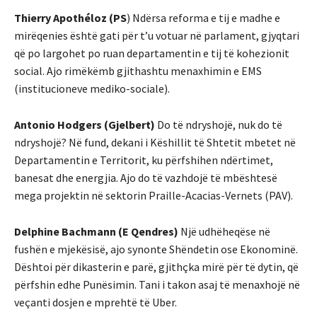
Thierry Apothéloz (PS
) Ndërsa reforma e tij e madhe e
mirëqenies është gati për t’u votuar në parlament, gjyqtari
që po largohet po ruan departamentin e tij të kohezionit
social. Ajo rimëkëmb gjithashtu menaxhimin e EMS
(institucioneve mediko-sociale).
Antonio Hodgers (Gjelbert)
Do të ndryshojë, nuk do të
ndryshojë? Në fund, dekani i Këshillit të Shtetit mbetet në
Departamentin e Territorit, ku përfshihen ndërtimet,
banesat dhe energjia. Ajo do të vazhdojë të mbështesë
mega projektin në sektorin Praille-Acacias-Vernets (PAV).
Delphine Bachmann (E Qendres)
Një udhëheqëse në
fushën e mjekësisë, ajo synonte Shëndetin ose Ekonominë.
Dështoi për dikasterin e parë, gjithçka mirë për të dytin, që
përfshin edhe Punësimin. Tani i takon asaj të menaxhojë në
veçanti dosjen e mprehtë të Uber.