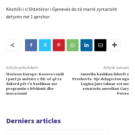
Këshilli i ri Shtetëror i Gjenevës do të marrë zyrtarisht
detyrën më 1 qershor.
Article précédent
Article suivant
Horizon Europe: Kosova vendi
Amerika bashkon liderët e
i parë jo anëtare e BE-së që ra
Preshevës. Nje delagecion nga
dakord për t’u bashkuar me
Lugina jane takuar sot me
programin e kërkimit dhe
senatorin amerikan Gary
inovacionit
Peters
Derniers articles