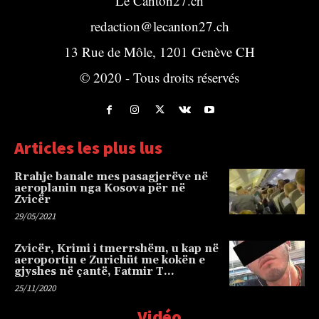
Le Canton27.ch
redaction@lecanton27.ch
13 Rue de Môle, 1201 Genève CH
© 2020 - Tous droits réservés
Articles les plus lus
Rrahje banale mes pasagjerëve në
aeroplanin nga Kosova për në
Zvicër
29/05/2021
Zvicër, Krimi i tmerrshëm, u kap në
aeroportin e Zurichüt me kokën e
gjyshes në çantë, Fatmir T…
25/11/2020
Vidéo