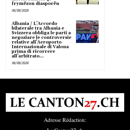
frymëzon diasporën
06/08/2026
Albania / L’Accordo
bilaterale tra Albania e
Svizzera obbliga le parti a
negoziare le controversie
relative all’Aeroporto
Internazionale di Valona
prima di ricorrere
all’arbitrato...
06/08/2026
Adresse Rédaction: