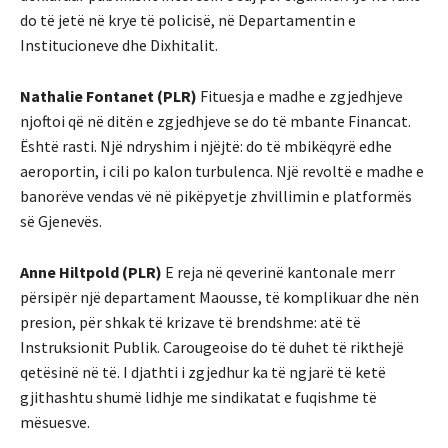
do të jetë në krye të policisë, në Departamentin e
Institucioneve dhe Dixhitalit.
Nathalie Fontanet (PLR)
Fituesja e madhe e zgjedhjeve
njoftoi që në ditën e zgjedhjeve se do të mbante Financat.
Është rasti. Një ndryshim i njëjtë: do të mbikëqyrë edhe
aeroportin, i cili po kalon turbulenca. Një revoltë e madhe e
banorëve vendas vë në pikëpyetje zhvillimin e platformës
së Gjenevës.
Anne Hiltpold (PLR)
E reja në qeverinë kantonale merr
përsipër një departament Maousse, të komplikuar dhe nën
presion, për shkak të krizave të brendshme: atë të
Instruksionit Publik. Carougeoise do të duhet të rikthejë
qetësinë në të. I djathti i zgjedhur ka të ngjarë të ketë
gjithashtu shumë lidhje me sindikatat e fuqishme të
mësuesve.