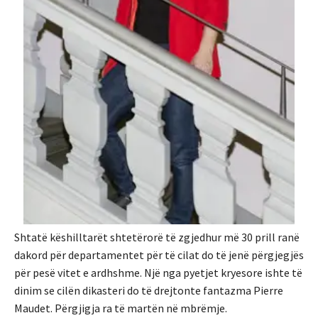
Shtatë këshilltarët shtetërorë të zgjedhur më 30 prill ranë
dakord për departamentet për të cilat do të jenë përgjegjës
për pesë vitet e ardhshme. Një nga pyetjet kryesore ishte të
dinim se cilën dikasteri do të drejtonte fantazma Pierre
Maudet. Përgjigja ra të martën në mbrëmje.