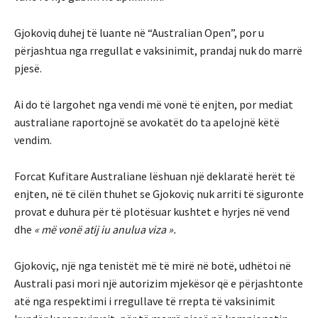
Gjokoviq duhej të luante në “Australian Open”, por u
përjashtua nga rregullat e vaksinimit, prandaj nuk do marrë
pjesë.
Ai do të largohet nga vendi më vonë të enjten, por mediat
australiane raportojnë se avokatët do ta apelojnë këtë
vendim.
Forcat Kufitare Australiane lëshuan një deklaratë herët të
enjten, në të cilën thuhet se Gjokoviç nuk arriti të siguronte
provat e duhura për të plotësuar kushtet e hyrjes në vend
dhe
« më vonë atij iu anulua viza ».
Gjokoviç, një nga tenistët më të mirë në botë, udhëtoi në
Australi pasi mori një autorizim mjekësor që e përjashtonte
atë nga respektimi i rregullave të rrepta të vaksinimit