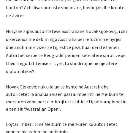
Canton27.ch disa sportiste shqiptare, boshnjak dhe kroatë
në Zvicër.
Ndryshe sipas autoriteteve australiane Novak Gjokoviç, i cili
u kërcënua me dëbim nga Australia për refuzimin e hyrjes
dhe anulimin e vizës së tij, është pezulluar deri të hënën.
Autortiet serbe te Beogradit përiqen kete afere sprotive qe
theu rregullat teniseri i tyre, ta shndrrojne ne nje afere
diplomatike?!
Novak Gjokoviç nuk u lejua të hynte në Australi dhe
autoritetet ia anuluan vizën pasi ai mbërriti në Melburn të
mërkurën vonë për të mbrojtur titullin e tij në kampionatin
e tenisit “Australian Open”.
Lojtari mbërriti në Melburn të mërkurën ku autoritetet
vunë re një gabim në aplikimin.