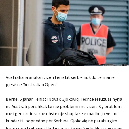
Australia ia anulon vizën tenistit serb – nuk do të marrë
pjesë në ‘Australian Open’
Bernë, 6 janar Tenisti Novak Gjokoviq, i është refuzuar hyrja
në Australi për shkak të një problemi me vizën. Ky problem
me tgenisrein serbe ehste nje shuplakë e madhe jo vetme
kunder tij popr edhe për Serbine. Gjokoviq në paraburgim.
Policia australiane i thote «züruck» per Serbi.
Ndryshe sipas