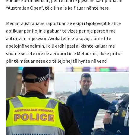
kundër koronavirusit, për të marrë pjesë në kampionatin
“Australian Open”, të cilin ai e ka fituar nëntë herë.
Mediat australiane raportuan se ekipi i Gjokoviçit kishte
aplikuar për llojin e gabuar të vizës për një person me
autorizim mjekësor. Avokatët e Gjokoviçit pritet të
apelojnë vendimin, i cili erdhi pasi ai kishte kaluar më
shumë se tetë orë në aeroportin e Melburnit, duke pritur
për të mësuar nëse do të lejohej të hynte në vend.