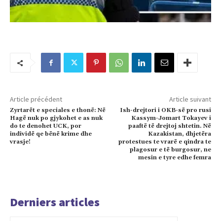
Article précédent
Article suivant
Zyrtarët e speciales e thonë: Në
Ish-drejtori i OKB-së pro rusi
Hagë nuk po gjykohet e as nuk
Kassym-Jomart Tokayev i
do te denohet UCK, por
paaftë të drejtoj shtetin. Në
individë qe bënë krime dhe
Kazakistan, dhjetëra
vrasje!
protestues te vrarë e qindra te
plagosur e të burgosur, ne
mesin e tyre edhe femra
Derniers articles