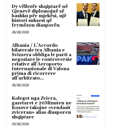
Dy vëllezër shqiptarë në
Gjenevë diplomojnë së
bashku për mjekësi, një
histori suksesi që
frymëzon diasporën
06/08/2026
Albania / L’Accordo
bilaterale tra Albania e
Svizzera obbliga le parti a
negoziare le controversie
relative all’Aeroporto
Internazionale di Valona
prima di ricorrere
all’arbitrato...
06/08/2026
Koleget nga Zvicra,
gazetaret e 20Minuten ne
Kosove takojne «vendasit
zviceran» alias diasporen
shqiptare
05/08/2026