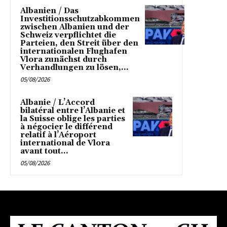
Albanien / Das
Investitionsschutzabkommen
zwischen Albanien und der
Schweiz verpflichtet die
Parteien, den Streit über den
internationalen Flughafen
Vlora zunächst durch
Verhandlungen zu lösen,...
05/08/2026
Albanie / L’Accord
bilatéral entre l’Albanie et
la Suisse oblige les parties
à négocier le différend
relatif à l’Aéroport
international de Vlora
avant tout...
05/08/2026