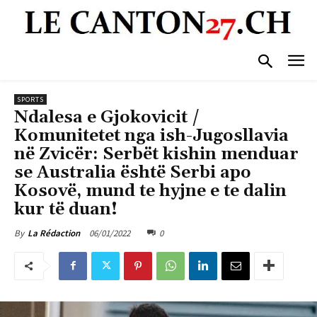
SPORTS
Ndalesa e Gjokovicit /
Komunitetet nga ish-Jugosllavia
në Zvicër: Serbët kishin menduar
se Australia është Serbi apo
Kosovë, mund te hyjne e te dalin
kur të duan!
06/01/2022
0
By
La Rédaction