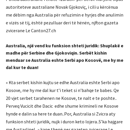
autoriteteve australiane Novak Gjokoviç, i cili u kërcënua
me dëbim nga Australia për refuzimin e hyrjes dhe anulimin
e vizës së tij, është pezulluar deri të hënën, njfton gazeta
zvicerane Le Canton27.ch
Australia, një vend ku funksion shteti juridik: Shuplakë e
madhe për Serbine dhe Gjokoviqin. Serbët kishin
menduar se Australia eshte Serbi apo Kosovë, me hy me
dal kur te duan!
«
Kta serbet kishin kujtu se edhe Australia eshte Serbi apo
Kosove, me hy me dal kur t’i teket si n’bahqe te babes.
Qe
20 vjet serbet tarahenen ne Kosove, te nalt e te poshte..
Perveq Vucicit dhe Dacic edhe shume krimineli ne Kosove
hynde e dalin sa here te duan..Por, Australia si Zvicra aty
funksion shteti juridik, nujk i duron keto lojera..S’ka hajgare
me Austarline!.. » kane thenë per gazeten zvicerane Le