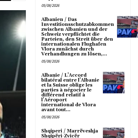
05/08/2026
Albanien / Das
Investitionsschutzabkommen
zwischen Albanien und der
Schweiz verpflichtet die
Parteien, den Streit über den
internationalen Flughafen
Vlora zunächst durch
Verhandlungen zu lösen,...
05/08/2026
Albanie / L’Accord
bilatéral entre l’Albanie
et la Suisse oblige les
parties à négocier le
différend relatif à
l’Aéroport
international de Vlora
avant tout...
05/08/2026
Shqiperi / Marrëveshja
Shqipëri-Zvicër