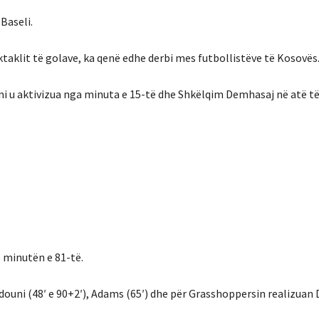
Baseli.
taklit të golave, ka qenë edhe derbi mes futbollistëve të Kosovës
ani u aktivizua nga minuta e 15-të dhe Shkëlqim Demhasaj në atë t
ë minutën e 81-të.
mdouni (48′ e 90+2′), Adams (65′) dhe për Grasshoppersin realizuan