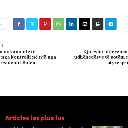
er
nt
en dokumente të
Kjo është diferenca
 nga kontrolli në një nga
udhëheqësve të sotëm 
residentit Biden
atyre që 
Articles les plus lus