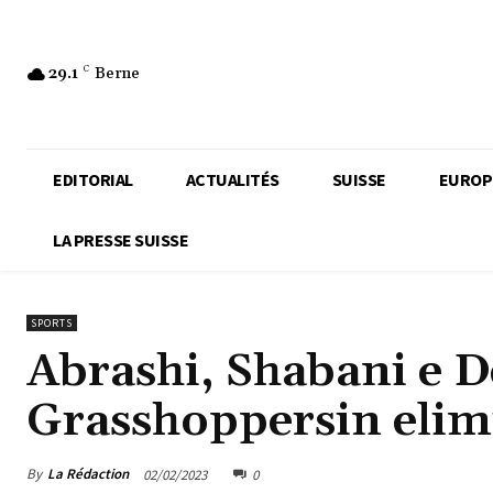
29.1
C
Berne
EDITORIAL
ACTUALITÉS
SUISSE
EUROP
LA PRESSE SUISSE
SPORTS
Abrashi, Shabani e 
Grasshoppersin elimi
By
La Rédaction
02/02/2023
0