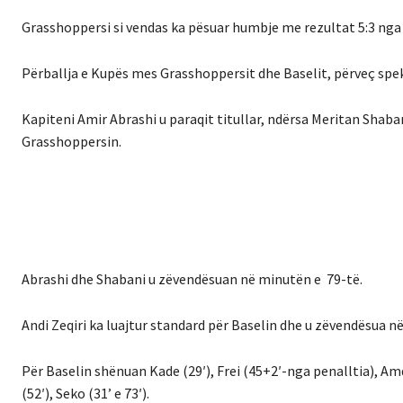
Grasshoppersi si vendas ka pësuar humbje me rezultat 5:3 nga 
Përballja e Kupës mes Grasshoppersit dhe Baselit, përveç spek
Kapiteni Amir Abrashi u paraqit titullar, ndërsa Meritan Shab
Grasshoppersin.
Abrashi dhe Shabani u zëvendësuan në minutën e 79-të.
Andi Zeqiri ka luajtur standard për Baselin dhe u zëvendësua n
Për Baselin shënuan Kade (29′), Frei (45+2′-nga penalltia), A
(52′), Seko (31’ e 73′).