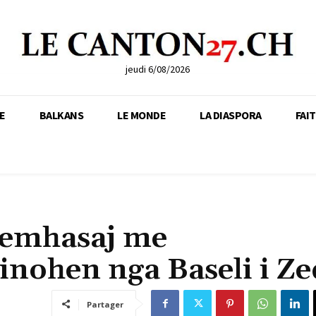
jeudi 6/08/2026
E
BALKANS
LE MONDE
LA DIASPORA
FAI
Demhasaj me
nohen nga Baseli i Zeq
Partager