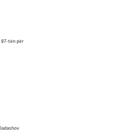
.
ë 87-tën për
 Dadashov