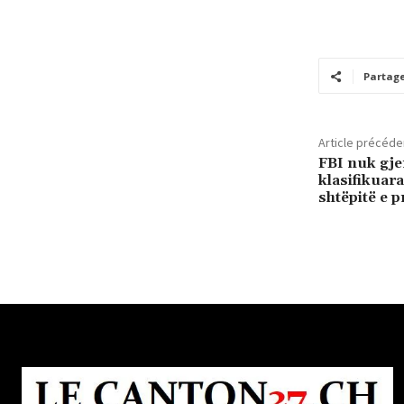
Partag
Article précéde
FBI nuk gj
klasifikuara
shtëpitë e p