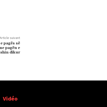
Article suivant
 e pagës së
me pagën e
ishin dikur
Vidéo