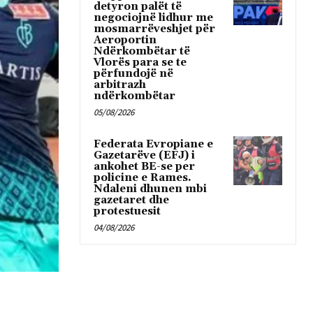
detyron palët të
negociojnë lidhur me
mosmarrëveshjet për
Aeroportin
Ndërkombëtar të
Vlorës para se te
përfundojë në
arbitrazh
ndërkombëtar
05/08/2026
Federata Evropiane e
Gazetarëve (EFJ) i
ankohet BE-se per
policine e Rames.
Ndaleni dhunen mbi
gazetaret dhe
protestuesit
04/08/2026